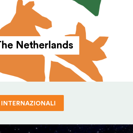
The Netherlands
INTER­NA­ZI­ONALI