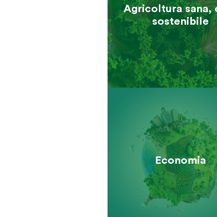
Agri­coltura sana,
soste­nibile
Economia