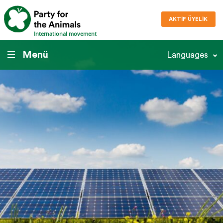
AKTIF ÜYELIK
International movement
Menü
Languages