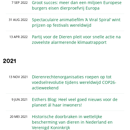
Groot succes: meer dan een miljoen Europese
7
SEP
2022
burgers eisen dierproefvrij Europa
Spectaculaire animatiefilm ‘A Viral Spiral’ wint
31
AUG
2022
prijzen op festivals wereldwijd
Partij voor de Dieren pleit voor snelle actie na
13
APR
2022
zoveelste alarmerende klimaatrapport
2021
Dierenrechtenorganisaties roepen op tot
13
NOV
2021
voedselrevolutie tijdens wereldwijd COP26-
actieweekend
Esthers Blog: Heel veel goed nieuws voor de
9
JUN
2021
planeet ál haar inwoners!
Historische doorbraken in wettelijke
20
MEI
2021
bescherming van dieren in Nederland en
Verenigd Koninkrijk