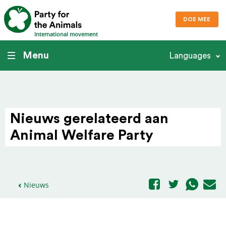
DOE MEE
International movement
Menu
Languages
Nieuws gere­la­teerd aan
Animal Welfare Party
>
Nieuws