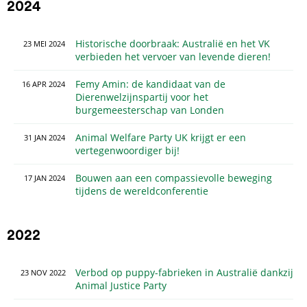
2024
Historische doorbraak: Australië en het VK
23
MEI
2024
verbieden het vervoer van levende dieren!
Femy Amin: de kandidaat van de
16
APR
2024
Dierenwelzijnspartij voor het
burgemeesterschap van Londen
Animal Welfare Party UK krijgt er een
31
JAN
2024
vertegenwoordiger bij!
Bouwen aan een compassievolle beweging
17
JAN
2024
tijdens de wereldconferentie
2022
Verbod op puppy-fabrieken in Australië dankzij
23
NOV
2022
Animal Justice Party