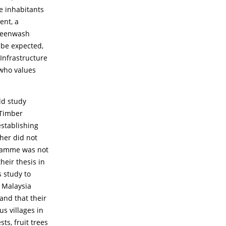
e inhabitants
ent, a
greenwash
 be expected,
 Infrastructure
who values
ld study
 Timber
stablishing
her did not
gramme was not
heir thesis in
s study to
 Malaysia
 and that their
us villages in
ts, fruit trees