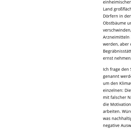
einheimischen
Land großfläch
Dörfern in de
Obstbäume und
verschwinden,
Arzneimitteln
werden, aber 
Begräbnisstätt
ernst nehmen,
Ich frage den
genannt werde
um den Klimaw
einzelnen: Di
mit falscher 
die Motivatio
arbeiten. Wür
was nachhalti
negative Auswi