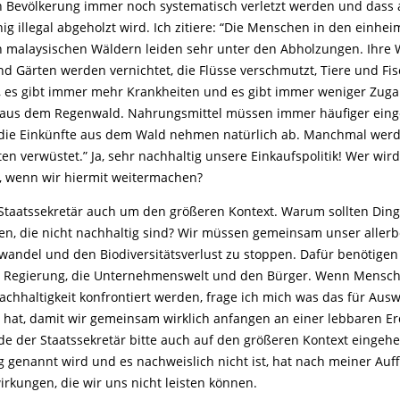
 Bevölkerung immer noch systematisch verletzt werden und dass 
ig illegal abgeholzt wird. Ich zitiere: “Die Menschen in den einhe
n malaysischen Wäldern leiden sehr unter den Abholzungen. Ihre 
 Gärten werden vernichtet, die Flüsse verschmutzt, Tiere und Fi
 es gibt immer mehr Krankheiten und es gibt immer weniger Zuga
 aus dem Regenwald. Nahrungsmittel müssen immer häufiger eing
die Einkünfte aus dem Wald nehmen natürlich ab. Manchmal wer
en verwüstet.” Ja, sehr nachhaltig unsere Einkaufspolitik! Wer wir
 wenn wir hiermit weitermachen?
 Staatssekretär auch um den größeren Kontext. Warum sollten Ding
n, die nicht nachhaltig sind? Wir müssen gemeinsam unser aller
andel und den Biodiversitätsverlust zu stoppen. Dafür benötigen
e Regierung, die Unternehmenswelt und den Bürger. Wenn Mensch
Nachhaltigkeit konfrontiert werden, frage ich mich was das für Aus
n hat, damit wir gemeinsam wirklich anfangen an einer lebbaren E
de der Staatssekretär bitte auch auf den größeren Kontext eingehe
g genannt wird und es nachweislich nicht ist, hat nach meiner Au
rkungen, die wir uns nicht leisten können.