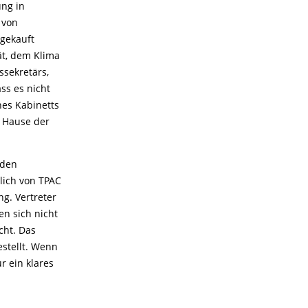
ung in
 von
 gekauft
ät, dem Klima
sekretärs,
ss es nicht
nes Kabinetts
m Hause der
 den
dlich von TPAC
g. Vertreter
en sich nicht
cht. Das
stellt. Wenn
r ein klares