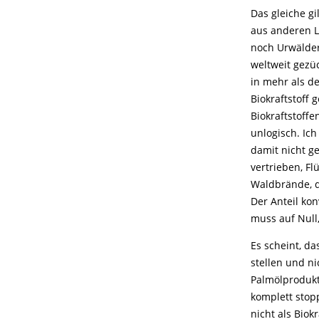
Das gleiche gi
aus anderen L
noch Urwälder
weltweit gezüc
in mehr als d
Biokraftstoff 
Biokraftstoff
unlogisch. Ic
damit nicht g
vertrieben, Fl
Waldbrände, d
Der Anteil kon
muss auf Null
Es scheint, d
stellen und ni
Palmölprodukt
komplett stop
nicht als Biok