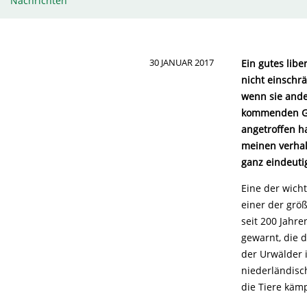
Nachrichten
30 JANUAR 2017
Ein gutes libe
nicht einschrä
wenn sie ande
kommenden Gen
angetroffen h
meinen verhal
ganz eindeuti
Eine der wicht
einer der grö
seit 200 Jahr
gewarnt, die 
der Urwälder 
niederländisch
die Tiere kämp