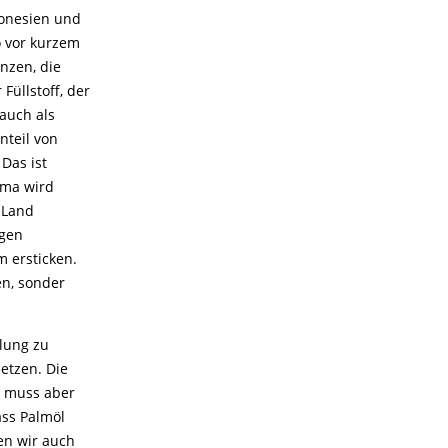
ndonesien und
o vor kurzem
nzen, die
Füllstoff, der
auch als
nteil von
Das ist
ima wird
 Land
igen
m ersticken.
en, sonder
plung zu
setzen. Die
t muss aber
ass Palmöl
ten wir auch