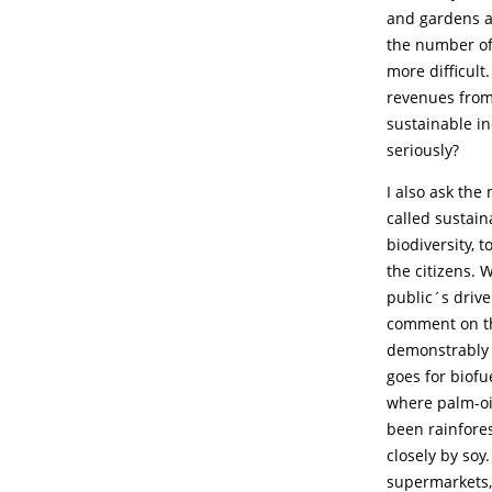
and gardens a
the number of
more difficult.
revenues from 
sustainable in
seriously?
I also ask the
called sustain
biodiversity, 
the citizens. 
public´s drive
comment on tha
demonstrably 
goes for biofu
where palm-oil
been rainfores
closely by soy
supermarkets, 