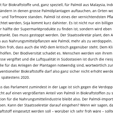
lt für Biokraftstoffe und, ganz speziell, für Palmöl aus Malaysia, I
ändern in denen grosse Palmölplantagen auftauchen, an Orten w
 und Torfmoore standen. Palmöl ist eines der vernichtendsten Pfla
htet werden, Soja kommt kurz dahinter. Es ist nicht nur ein billiger 
er hälfte der Supermarktprodukte zu finden ist, sondern wird eben 
getankt. Das muss gestoppt werden. Der Staatssekretär plant, den A
en aus Nahrungsmittelpflanzen wie Palmöl, mehr als zu verdoppeln. 
h bin froh, dass auch die VVD dem kritisch gegenüber steht. Dem Kl
eholfen. Der Biodiversität schadet es. Menschen werden von ihrem
üsse vergiftet und die Luftqualität in Südostasien ist durch die ries
ie für das Anlegen der Plantagen notwendig sind, wortwörtlich zu
ventioneller Biokraftstoffe darf also ganz sicher nicht erhöht werd
, spätestens 2020.
ass das Parlament zumindest in der Lage ist sich gegen die Verdop
cht auf einen vergrößerten Anteil von Palmöl in Biokraftstoffen zu 
ion für die Nahrungsmittelindustrie bleibt also. Der Palmöl-Impor
pen. Kann der Staatssekretär darauf eingehen? Wenn wir sagen, d
raftstoff eingesetzt werden soll – worüber ich sehr froh wäre – soll