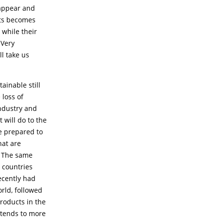
sappear and
sts becomes
 while their
 Very
l take us
ainable still
 loss of
industry and
 will do to the
be prepared to
hat are
. The same
r countries
ecently had
orld, followed
products in the
intends to more