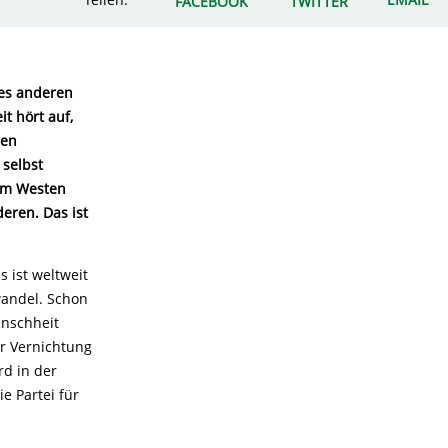
FACEBOOK
TWITTER
ines anderen
it hört auf,
den
 selbst
 im Westen
eren. Das ist
 ist weltweit
wandel. Schon
enschheit
er Vernichtung
d in der
e Partei für