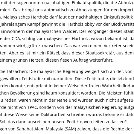
 mit der sogenannten nachhaltigen Einkaufspolitik, die die Abholz
timiert. Das bringt uns automatisch zu Abholzungen für den Import
n. Malaysisches Hartholz darf laut der nachhaltigen Einkaufspolitik
jahrelangem Kampf gewinnt die Hartholzlobby vor der Biodiversit
Einwohnern der malaysischen Walder. Der Vorgänger dieses Staats
 der CDA, schlug vor malaysisches Hartholz, wovon bekannt ist, da
wonnen wird, grün zu waschen. Das war von einem Vertreter so ei
en. Aber es ist mir ein Rätsel, dass dieser Staatssekretär, aus de
einem grünen Herzen, diesen fiesen Auftrag weiterführt.
die Tatsachen: Die malaysische Regierung weigert sich an der, von
ewollten, Feldstudie mitzuarbeiten. Diese Feldstudie, die letzten
rden konnte, entspricht in keiner Weise der freien Wahrheitsfindun
chen Bevölkerung sind kaum konsultiert worden. Die Meisten fühlt
zu reden, waren nicht in der Nähe und wurden auch nicht aufgesu
e nicht von TPAC, sondern von der malaysischen Regierung aufge
uf diese Weise seine Doktorarbeit schreiben würde, bekäme er dafü
oll das dann ausreichen unsere Politik davon leiten zu lassen?
en von Sahabat Alam Malaysia (SAM) zeigen, dass die Rechte der