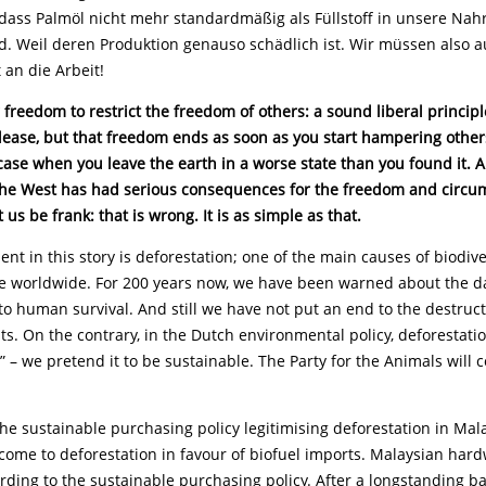
 dass Palmöl nicht mehr standardmäßig als Füllstoff in unsere Nah
rd. Weil deren Produktion genauso schädlich ist. Wir müssen also a
an die Arbeit!
 freedom to restrict the freedom of others: a sound liberal principl
lease, but that freedom ends as soon as you start hampering other
 case when you leave the earth in a worse state than you found it. A
the West has had serious consequences for the freedom and circu
 us be frank: that is wrong. It is as simple as that.
ent in this story is deforestation; one of the main causes of biodive
e worldwide. For 200 years now, we have been warned about the d
to human survival. And still we have not put an end to the destruct
ts. On the contrary, in the Dutch environmental policy, deforestatio
– we pretend it to be sustainable. The Party for the Animals will c
the sustainable purchasing policy legitimising deforestation in Mala
 come to deforestation in favour of biofuel imports. Malaysian har
ding to the sustainable purchasing policy. After a longstanding bat