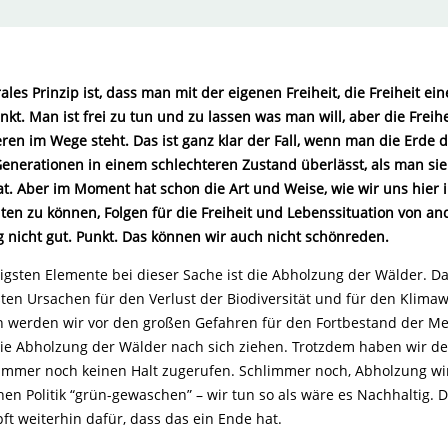
rales Prinzip ist, dass man mit der eigenen Freiheit, die Freiheit e
nkt. Man ist frei zu tun und zu lassen was man will, aber die Freihe
ren im Wege steht. Das ist ganz klar der Fall, wenn man die Erde 
erationen in einem schlechteren Zustand überlässt, als man sie
at. Aber im Moment hat schon die Art und Weise, wie wir uns hier
ten zu können, Folgen für die Freiheit und Lebenssituation von and
g nicht gut. Punkt. Das können wir auch nicht schönreden.
igsten Elemente bei dieser Sache ist die Abholzung der Wälder. Das
ßten Ursachen für den Verlust der Biodiversität und für den Klima
en werden wir vor den großen Gefahren für den Fortbestand der M
die Abholzung der Wälder nach sich ziehen. Trotzdem haben wir d
immer noch keinen Halt zugerufen. Schlimmer noch, Abholzung wir
en Politik “grün-gewaschen” – wir tun so als wäre es Nachhaltig. Di
ft weiterhin dafür, dass das ein Ende hat.