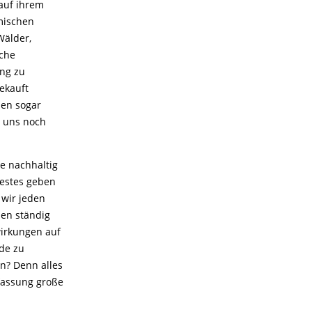
auf ihrem
imischen
Wälder,
sche
ng zu
ekauft
den sogar
d uns noch
e nachhaltig
bestes geben
 wir jeden
en ständig
wirkungen auf
rde zu
n? Denn alles
ffassung große