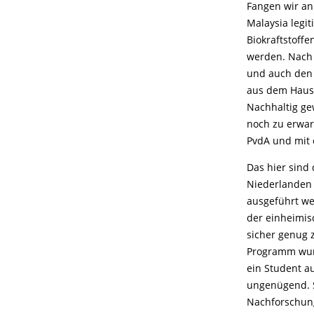
Fangen wir an
Malaysia legi
Biokraftstoffe
werden. Nach 
und auch den 
aus dem Hause
Nachhaltig ge
noch zu erwart
PvdA und mit 
Das hier sind 
Niederlanden g
ausgeführt we
der einheimis
sicher genug 
Programm wurd
ein Student a
ungenügend. S
Nachforschung