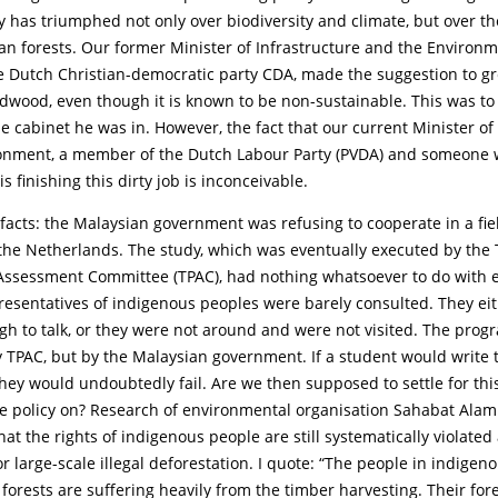
 has triumphed not only over biodiversity and climate, but over th
an forests. Our former Minister of Infrastructure and the Environm
 Dutch Christian-democratic party CDA, made the suggestion to 
dwood, even though it is known to be non-sustainable. This was to
e cabinet he was in. However, the fact that our current Minister of
onment, a member of the Dutch Labour Party (PVDA) and someone 
 is finishing this dirty job is inconceivable.
facts: the Malaysian government was refusing to cooperate in a fie
the Netherlands. The study, which was eventually executed by the
ssessment Committee (TPAC), had nothing whatsoever to do with e
resentatives of indigenous peoples were barely consulted. They eit
ugh to talk, or they were not around and were not visited. The pro
 TPAC, but by the Malaysian government. If a student would write t
hey would undoubtedly fail. Are we then supposed to settle for thi
re policy on? Research of environmental organisation Sahabat Alam
at the rights of indigenous people are still systematically violated
or large-scale illegal deforestation. I quote: “The people in indigeno
forests are suffering heavily from the timber harvesting. Their fores