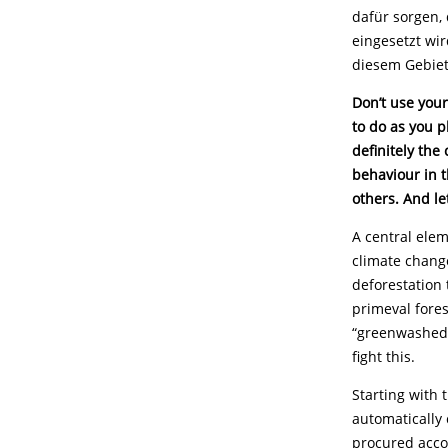
dafür sorgen,
eingesetzt wi
diesem Gebiet 
Don’t use your
to do as you p
definitely the
behaviour in 
others. And let
A central elem
climate chang
deforestation 
primeval fores
“greenwashed” 
fight this.
Starting with 
automatically
procured accor