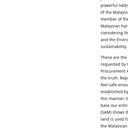
powerful lobby
of the Malaysi
member of the
Malaysian har
considering th
and the Envir
sustainability,
These are the 
requested by 
Procurement A
the truth. Rep
feel safe eno
established by
this manner, t
base our enti
(SAM) shows th
land is used f
the Malaysian 