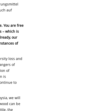
rungsmittel
uch auf
e. You are free
s – which is
lready, our
mstances of
rsity loss and
angers of
ion of
n is
ontinue to
ysia, we will
dwood can be
tle, the