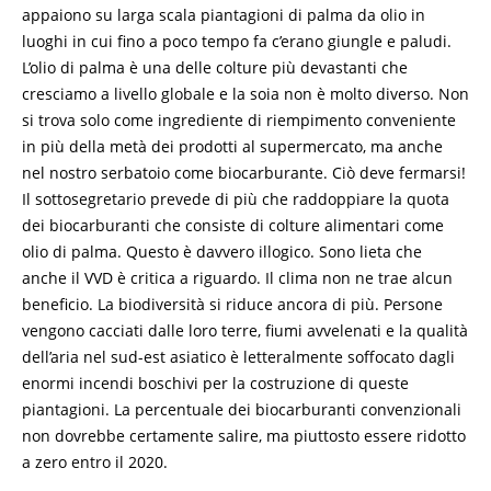
appaiono su larga scala piantagioni di palma da olio in
luoghi in cui fino a poco tempo fa c’erano giungle e paludi.
L’olio di palma è una delle colture più devastanti che
cresciamo a livello globale e la soia non è molto diverso. Non
si trova solo come ingrediente di riempimento conveniente
in più della metà dei prodotti al supermercato, ma anche
nel nostro serbatoio come biocarburante. Ciò deve fermarsi!
Il sottosegretario prevede di più che raddoppiare la quota
dei biocarburanti che consiste di colture alimentari come
olio di palma. Questo è davvero illogico. Sono lieta che
anche il VVD è critica a riguardo. Il clima non ne trae alcun
beneficio. La biodiversità si riduce ancora di più. Persone
vengono cacciati dalle loro terre, fiumi avvelenati e la qualità
dell’aria nel sud-est asiatico è letteralmente soffocato dagli
enormi incendi boschivi per la costruzione di queste
piantagioni. La percentuale dei biocarburanti convenzionali
non dovrebbe certamente salire, ma piuttosto essere ridotto
a zero entro il 2020.