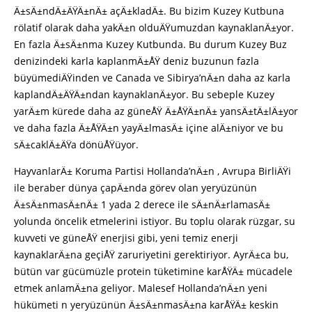
Ä±sÄ±ndÄ±ÄŸÄ±nÄ± açÄ±kladÄ±. Bu bizim Kuzey Kutbuna
rölatif olarak daha yakÄ±n olduÄŸumuzdan kaynaklanÄ±yor.
En fazla Ä±sÄ±nma Kuzey Kutbunda. Bu durum Kuzey Buz
denizindeki karla kaplanmÄ±ÅŸ deniz buzunun fazla
büyümediÄŸinden ve Canada ve Sibirya’nÄ±n daha az karla
kaplandÄ±ÄŸÄ±ndan kaynaklanÄ±yor. Bu sebeple Kuzey
yarÄ±m kürede daha az güneÅŸ Ä±ÅŸÄ±nÄ± yansÄ±tÄ±lÄ±yor
ve daha fazla Ä±ÅŸÄ±n yayÄ±lmasÄ± içine alÄ±niyor ve bu
sÄ±caklÄ±ÄŸa dönüÅŸüyor.
HayvanlarÄ± Koruma Partisi Hollanda’nÄ±n , Avrupa BirliÄŸi
ile beraber dünya çapÄ±nda görev olan yeryüzünün
Ä±sÄ±nmasÄ±nÄ± 1 yada 2 derece ile sÄ±nÄ±rlamasÄ±
yolunda öncelik etmelerini istiyor. Bu toplu olarak rüzgar, su
kuvveti ve güneÅŸ enerjisi gibi, yeni temiz enerji
kaynaklarÄ±na geçiÅŸ zaruriyetini gerektiriyor. AyrÄ±ca bu,
bütün var gücümüzle protein tüketimine karÅŸÄ± mücadele
etmek anlamÄ±na geliyor. Malesef Hollanda’nÄ±n yeni
hükümeti n yeryüzünün Ä±sÄ±nmasÄ±na karÅŸÄ± keskin