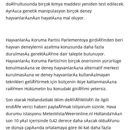
doÄŸrultusunda birçok kimya maddesi yeniden test edilecek.
AyrÄ±ca genetik manipülasyon birçok deney
hayvanlarÄ±nÄ±n hayatÄ±na mal oluyor.
HayvanlarÄ± Koruma Partisi Parlementoya girdiÄŸinden beri
hayvan deneylernii azaltma konusunda daha fazla
durulmasÄ± gerektÄ±ÄŸine dair talepte bulunuyor.
HayvanlarÄ± Koruma Partisi’nin birçok önerisinin yürürlüge
konulmasÄ±na ve deney hayvanlarÄ±na alternatif merkezi
kurulmasÄ±na ve deney hayvanlarÄ± kullanÄ±lmayan
teknikleri geliÅŸtirmek için bütçenin ikiye katlanmasÄ±na
raÄŸmen Hükümetin bu konudaki giriÅŸimi yetersiz.
Son olarak Hollanda’daki iklim deÄŸiÅŸikliliÄŸi ile ilgili
endiÅŸe verici haberi paylaÅŸmak istiyorum sizinle. Hava
durumu istasyonu MeteoVista/Weeronline.nl Hollanda’nÄ±n
son 10 yÄ±l içerisinde 0,42 derece daha sÄ±cak olduÄŸunu
ve dünya çapÄ±nda ortalamaya göre iki kat daha fazla