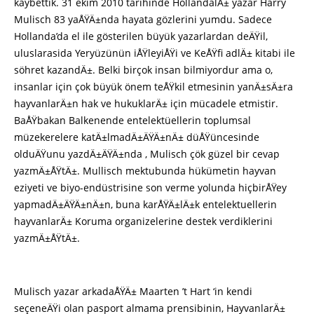
kaybettik. 31 ekim 2010 tarihinde HollandalÄ± yazar Harry
Mulisch 83 yaÅŸÄ±nda hayata gözlerini yumdu. Sadece
Hollanda’da el ile gösterilen büyük yazarlardan deÄŸil,
uluslarasida Yeryüzünün iÅŸleyiÅŸi ve KeÅŸfi adlÄ± kitabi ile
söhret kazandÄ±. Belki birçok insan bilmiyordur ama o,
insanlar için çok büyük önem teÅŸkil etmesinin yanÄ±sÄ±ra
hayvanlarÄ±n hak ve hukuklarÄ± için mücadele etmistir.
BaÅŸbakan Balkenende entelektüellerin toplumsal
müzekerelere katÄ±lmadÄ±ÄŸÄ±nÄ± düÅŸüncesinde
olduÄŸunu yazdÄ±ÄŸÄ±nda , Mulisch çök güzel bir cevap
yazmÄ±ÅŸtÄ±. Mullisch mektubunda hükümetin hayvan
eziyeti ve biyo-endüstrisine son verme yolunda hiçbirÅŸey
yapmadÄ±ÄŸÄ±nÄ±n, buna karÅŸÄ±lÄ±k entelektuellerin
hayvanlarÄ± Koruma organizelerine destek verdiklerini
yazmÄ±ÅŸtÄ±.
Mulisch yazar arkadaÅŸÄ± Maarten ’t Hart ‘in kendi
seçeneÄŸi olan pasport almama prensibinin, HayvanlarÄ±