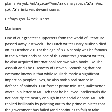
planlarÄ± yok. AnlÄ±yacaÄŸÄ±nÄ±z daha yapacaÄŸÄ±mÄ±z
çok iÅŸlerimiz var, devami sonra.
Haftaya görüÅŸmek üzere!
Marianne
One of our greatest supporters from the world of literature
passed away last week. The Dutch writer Harry Mulisch died
on 31 October 2010 at the age of 83. Not only was he famous
in the Netherlands as one of this country’s greatest writers,
he also acquired international renown with books like The
Assault and The Discovery of Heaven. Something that not
everyone knows is that while Mulisch made a significant
impact on people’s lives, he also took a real stance in
defence of animals. Our former prime minister, Balkenende
wrote in a letter to Mulisch that he believed intellectuals did
not participate nearly enough in the social debate. Mulisch
replied brilliantly by pointing out to the prime minister that
the government has failed (and continues to fail) to take