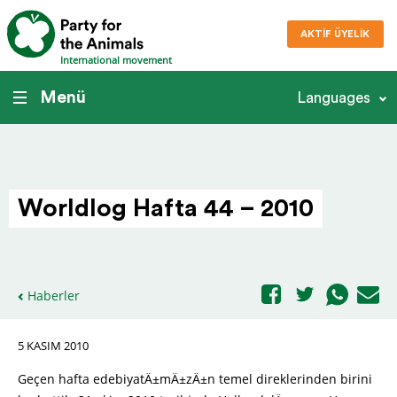
AKTIF ÜYELIK
International movement
Menü
Languages
Worldlog Hafta 44 – 2010
Haberler
5 KASIM 2010
Geçen hafta edebiyatÄ±mÄ±zÄ±n temel direklerinden birini