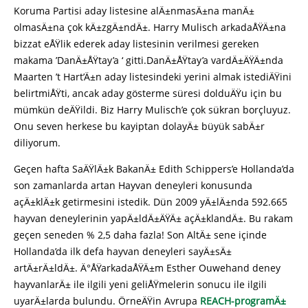
Koruma Partisi aday listesine alÄ±nmasÄ±na manÄ±
olmasÄ±na çok kÄ±zgÄ±ndÄ±. Harry Mulisch arkadaÅŸÄ±na
bizzat eÅŸlik ederek aday listesinin verilmesi gereken
makama ’DanÄ±ÅŸtay’a ‘ gitti.DanÄ±ÅŸtay’a vardÄ±ÄŸÄ±nda
Maarten ’t Hart’Ä±n aday listesindeki yerini almak istediÄŸini
belirtmiÅŸti, ancak aday gösterme süresi dolduÄŸu için bu
mümkün deÄŸildi. Biz Harry Mulisch’e çok sükran borçluyuz.
Onu seven herkese bu kayiptan dolayÄ± büyük sabÄ±r
diliyorum.
Geçen hafta SaÄŸlÄ±k BakanÄ± Edith Schippers’e Hollanda’da
son zamanlarda artan Hayvan deneyleri konusunda
açÄ±klÄ±k getirmesini istedik. Dün 2009 yÄ±lÄ±nda 592.665
hayvan deneylerinin yapÄ±ldÄ±ÄŸÄ± açÄ±klandÄ±. Bu rakam
geçen seneden % 2,5 daha fazla! Son AltÄ± sene içinde
Hollanda’da ilk defa hayvan deneyleri sayÄ±sÄ±
artÄ±rÄ±ldÄ±. Ä°ÅŸarkadaÅŸÄ±m Esther Ouwehand deney
hayvanlarÄ± ile ilgili yeni geliÅŸmelerin sonucu ile ilgili
uyarÄ±larda bulundu. ÖrneÄŸin Avrupa
REACH-programÄ±