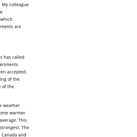
. My colleague
ew
which
iments are
s has called
periments.
een accepted,
ing of the
 of the
he weather
ecome warmer
 average. This
 strongest. The
in Canada and