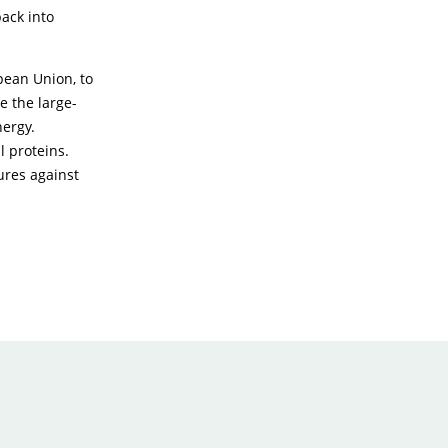
back into
pean Union, to
e the large-
nergy.
l proteins.
ures against