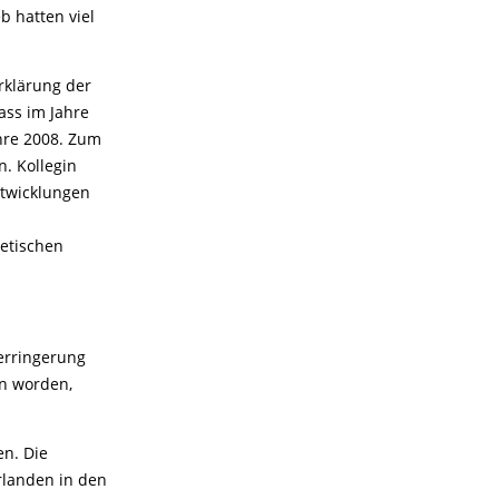
b hatten viel
rklärung der
ass im Jahre
hre 2008. Zum
. Kollegin
ntwicklungen
etischen
Verringerung
en worden,
en. Die
rlanden in den