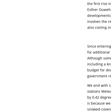
the first rise
Esther Ouweha
developments 
involves the 
also costing i
Since entering
for additiona
Although some
including a kn
budget for dev
government r
We end with s
stations Mete
by 0.42 degree
is because we 
snowed-covered