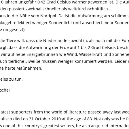
0 Jahren ungefähr 0,42 Grad Celsius wärmer geworden ist. Die A
den passiert zweimal schneller als weltdurchschnittlich.
uns in der Nähe vom Nordpol. Da ist die Aufwärmung am schlimms
bkugel reflektiert weniger Sonnenlicht und absorbiert mehr Sonne
e umgesetzt)
 die Tiere will, dass die Niederlande sowohl in, als auch mit der Eu
orgt, dass die Aufwärmung der Erde auf 1 bis 2 Grad Celsius besch
wir auf neue Energiebrunnen wie Wind, Wasserkraft und Sonnene
uch tierliche Eiweiße müssen weniger konsumiert werden. Leider
ine harte Maßnahmen.
ieles zu tun.
oche!
atest supporters from the world of literature passed away last we
ulisch died on 31 October 2010 at the age of 83. Not only was he 
 one of this country’s greatest writers, he also acquired internat