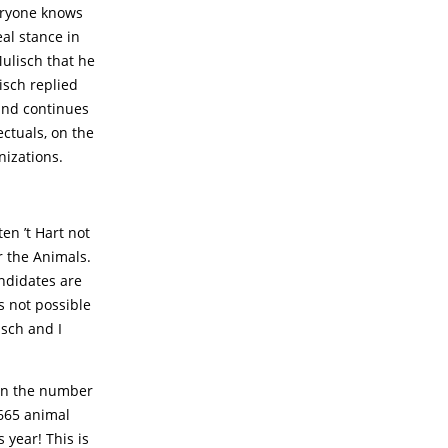
eryone knows
eal stance in
ulisch that he
isch replied
(and continues
ectuals, on the
nizations.
en ’t Hart not
r the Animals.
andidates are
as not possible
sch and I
 in the number
,665 animal
 year! This is