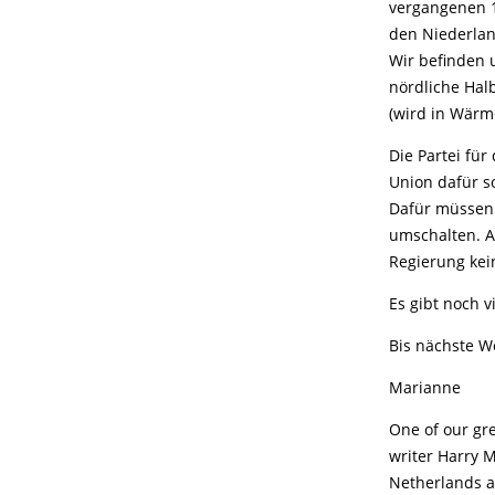
vergangenen 1
den Niederlan
Wir befinden 
nördliche Hal
(wird in Wärm
Die Partei für
Union dafür s
Dafür müssen 
umschalten. A
Regierung ke
Es gibt noch v
Bis nächste W
Marianne
One of our gre
writer Harry M
Netherlands as