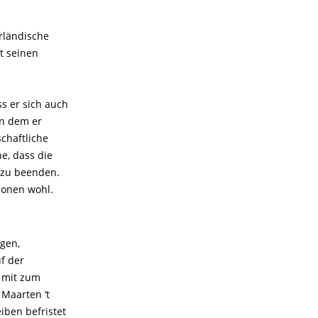
rländische
it seinen
ss er sich auch
in dem er
schaftliche
e, dass die
 zu beenden.
ionen wohl.
egen,
f der
h mit zum
 Maarten ’t
iben befristet