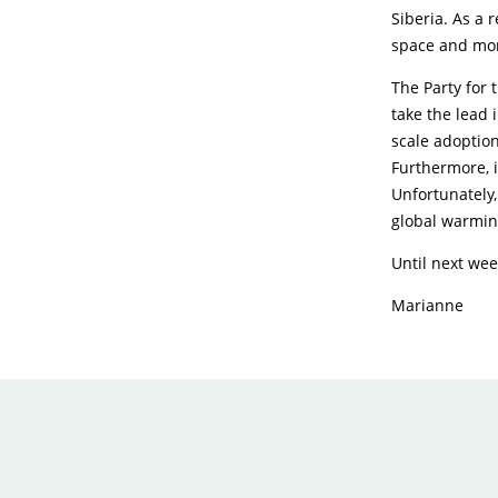
Siberia. As a 
space and mor
The Party for 
take the lead 
scale adoption
Furthermore, i
Unfortunately
global warming
Until next wee
Marianne