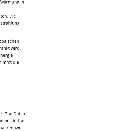
ufwärmung in
ten. Die
nstrahlung
ropäischen
ränkt wird.
nergie
 nimmt die
ek. The Dutch
famous in the
ional renown