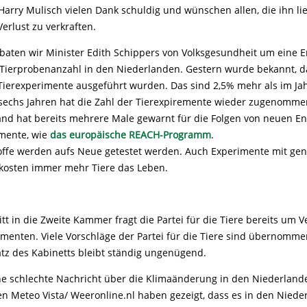
Harry Mulisch vielen Dank schuldig und wünschen allen, die ihn lie
Verlust zu verkraften.
baten wir Minister Edith Schippers von Volksgesundheit um eine E
ierprobenanzahl in den Niederlanden. Gestern wurde bekannt, d
Tierexperimente ausgeführt wurden. Das sind 2,5% mehr als im Ja
 sechs Jahren hat die Zahl der Tierexpiremente wieder zugenommen
nd hat bereits mehrere Male gewarnt für die Folgen von neuen E
imente, wie
das europäische REACH-Programm
.
ffe werden aufs Neue getestet werden. Auch Experimente mit gen
kosten immer mehr Tiere das Leben.
itt in die Zweite Kammer fragt die Partei für die Tiere bereits um 
imenten. Viele Vorschläge der Partei für die Tiere sind übernomm
atz des Kabinetts bleibt ständig ungenügend.
e schlechte Nachricht über die Klimaänderung in den Niederland
en Meteo Vista/ Weeronline.nl haben gezeigt, dass es in den Niede