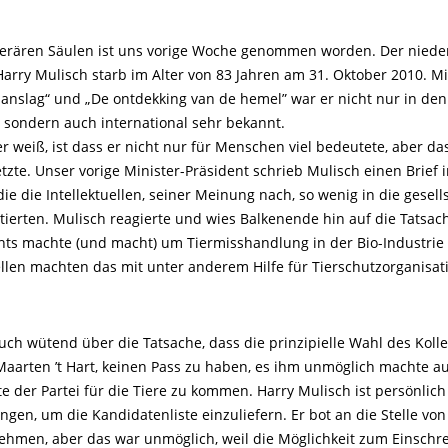
iterären Säulen ist uns vorige Woche genommen worden. Der niede
 Harry Mulisch starb im Alter von 83 Jahren am 31. Oktober 2010. M
anslag“ und „De ontdekking van de hemel” war er nicht nur in den
 sondern auch international sehr bekannt.
r weiß, ist dass er nicht nur für Menschen viel bedeutete, aber da
etzte. Unser vorige Minister-Präsident schrieb Mulisch einen Brief 
die die Intellektuellen, seiner Meinung nach, so wenig in die gesell
tierten. Mulisch reagierte und wies Balkenende hin auf die Tatsach
hts machte (und macht) um Tiermisshandlung in der Bio-Industrie
uellen machten das mit unter anderem Hilfe für Tierschutzorganisat
uch wütend über die Tatsache, dass die prinzipielle Wahl des Koll
 Maarten ’t Hart, keinen Pass zu haben, es ihm unmöglich machte au
e der Partei für die Tiere zu kommen. Harry Mulisch ist persönlic
ngen, um die Kandidatenliste einzuliefern. Er bot an die Stelle von
ehmen, aber das war unmöglich, weil die Möglichkeit zum Einschre