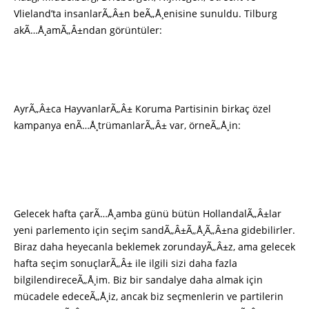
Vlieland’ta insanlarÃ„Â±n beÃ„Å¸enisine sunuldu. Tilburg
akÃ…Å¸amÃ„Â±ndan görüntüler:
AyrÃ„Â±ca HayvanlarÃ„Â± Koruma Partisinin birkaç özel
kampanya enÃ…Å¸trümanlarÃ„Â± var, örneÃ„Å¸in:
Gelecek hafta çarÃ…Å¸amba günü bütün HollandalÃ„Â±lar
yeni parlemento için seçim sandÃ„Â±Ã„Å¸Ã„Â±na gidebilirler.
Biraz daha heyecanla beklemek zorundayÃ„Â±z, ama gelecek
hafta seçim sonuçlarÃ„Â± ile ilgili sizi daha fazla
bilgilendireceÃ„Å¸im. Biz bir sandalye daha almak için
mücadele edeceÃ„Å¸iz, ancak biz seçmenlerin ve partilerin