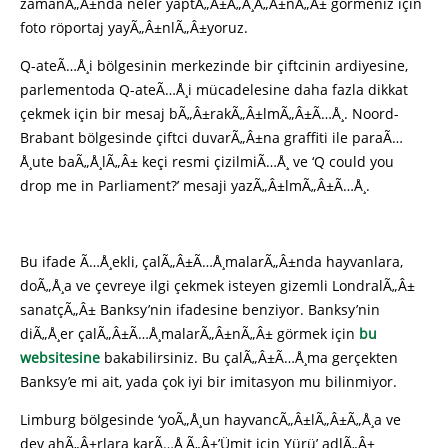
zamanÃ„Â±nda neler yaptÃ„Â±Ã„Å¸Ã„Â±nÃ„Â± görmeniz için
foto röportaj yayÃ„Â±nlÃ„Â±yoruz.
Q-ateÃ…Å¸i bölgesinin merkezinde bir çiftcinin ardiyesine,
parlementoda Q-ateÃ…Å¸i mücadelesine daha fazla dikkat
çekmek için bir mesaj bÃ„Â±rakÃ„Â±lmÃ„Â±Ã…Å¸. Noord-
Brabant bölgesinde çiftci duvarÃ„Â±na graffiti ile paraÃ…
Å¸ute baÃ„Å¸lÃ„Â± keçi resmi çizilmiÃ…Å¸ ve ‘Q could you
drop me in Parliament?’ mesaji yazÃ„Â±lmÃ„Â±Ã…Å¸.
Bu ifade Ã…Å¸ekli, çalÃ„Â±Ã…Å¸malarÃ„Â±nda hayvanlara,
doÃ„Å¸a ve çevreye ilgi çekmek isteyen gizemli LondralÃ„Â±
sanatçÃ„Â± Banksy’nin ifadesine benziyor. Banksy’nin
diÃ„Å¸er çalÃ„Â±Ã…Å¸malarÃ„Â±nÃ„Â± görmek için
bu
websitesine
bakabilirsiniz. Bu çalÃ„Â±Ã…Å¸ma gerçekten
Banksy’e mi ait, yada çok iyi bir imitasyon mu bilinmiyor.
Limburg bölgesinde ‘yoÃ„Å¸un hayvancÃ„Â±lÃ„Â±Ã„Å¸a ve
dev ahÃ„Â±rlara karÃ…Å¸Ã„Â±’Ümit için Yürü’ adlÃ„Â±