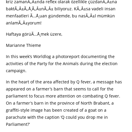
kriz zamanÃ„Â±nda reflex olarak özellikle çüzdanÃ„Â±na
baktÃ„Â±Ã„Å¸Ã„Â±nÃ„Â± biliyoruz. KÃ„Â±sa vadeli insan
menfaatleri Ã…Å¸uan gündemde, bu nasÃ„Â±l mümkün
anlamÃ„Â±yorum!
Haftaya görüÃ…Å¸mek üzere,
Marianne Thieme
In this week’s Worldlog a photoreport documenting the
activities of the Party for the Animals during the election
campaign.
In the heart of the area affected by Q fever, a message has
appeared on a farmer’s barn that seems to call for the
parliament to focus more attention on combating Q fever.
On a farmer’s barn in the province of North Brabant, a
graffiti-style image has been created of a goat on a
parachute with the caption ‘Q could you drop me in
Parliament?’