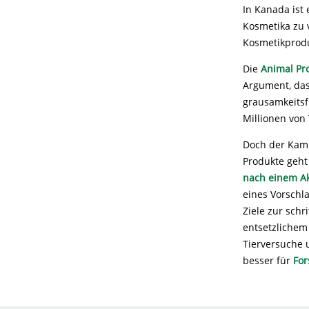
In Kanada ist
Kosmetika zu v
Kosmetikprod
Die
Animal Pro
Argument, das
grausamkeitsf
Millionen von
Doch der Kamp
Produkte geht
nach einem Ak
eines Vorschla
Ziele zur sch
entsetzlichem 
Tierversuche u
besser für
For