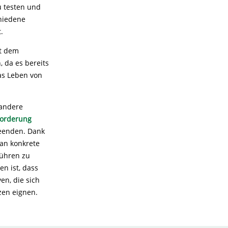
u testen und
chiedene
.
it dem
 da es bereits
as Leben von
 andere
orderung
beenden. Dank
lan konkrete
führen zu
en ist, dass
en, die sich
zen eignen.