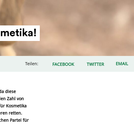
smetika!
Teilen:
EMAIL
FACEBOOK
TWITTER
da diese
den Zahl von
für Kosmetika
ren retten.
hen Partei für