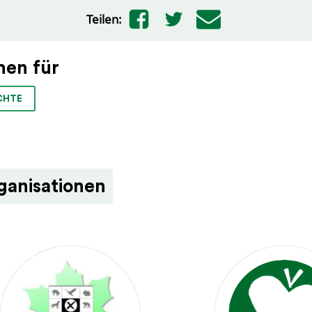
Teilen:
hen für
CHTE
ganisationen