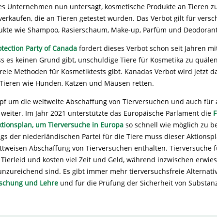
 es Unternehmen nun untersagt, kosmetische Produkte an Tieren z
erkaufen, die an Tieren getestet wurden. Das Verbot gilt für vers
ukte wie Shampoo, Rasierschaum, Make-up, Parfüm und Deodorant
tection Party of Canada
fordert dieses Verbot schon seit Jahren m
s es keinen Grund gibt, unschuldige Tiere für Kosmetika zu quälen,
reie Methoden für Kosmetiktests gibt. Kanadas Verbot wird jetzt d
 Tieren wie Hunden, Katzen und Mäusen retten.
f um die weltweite Abschaffung von Tierversuchen und auch für
 weiter. Im Jahr 2021 unterstützte das Europäische Parlament die
F
tionsplan, um Tierversuche in Europa
so schnell wie möglich zu 
gs der niederländischen Partei für die Tiere muss dieser Aktionsp
rittweisen Abschaffung von Tierversuchen enthalten. Tierversuche 
Tierleid und kosten viel Zeit und Geld, während inzwischen erwies
nzureichend sind. Es gibt immer mehr tierversuchsfreie Alternativ
schung und Lehre
und für die Prüfung der Sicherheit von Substan