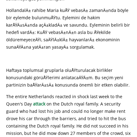
HollandalÄ± rahibe Maria kuÅŸ vebasÄ± zamanÄ±nda böyle
bir eylemde bulunmuÅŸtu. Eylemini de hakim
karÅŸÄ±sÄ±nda açÄ±kladÄ± ve savundu. Eyleminin belirli bir
hedefi vardÄ±: KuÅŸ vebasÄ±nÄ±n asla bu ÅŸekilde
öldüremeyeceÄŸi, saÄŸlÄ±klÄ± hayvanlarÄ± ekonominin
sunaÄŸÄ±na yatÄ±ran yasayÄ± sorgulamak.
Haftaya toplumsal gruplarla oluÅŸturulacak birlikler
konusundaki görüÅŸlerimi anlatacaÄŸÄ±m. Bu seçim yeni
partinizin baÅŸarÄ±sÄ± konusunda önemli bir etken olabilir.
The entire Netherlands reacted in shock last week to the
Queen's Day
attack
on the Dutch royal family. A security
guard who had lost his job and could no longer make rent
drove his car through the barriers, and tried to hit the bus
containing the Dutch royal family. He did not succeed in his
mission, but he did mow down 27 members of the crowd, six