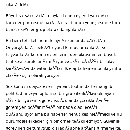
çikarÄ±ldÄ±.
Büyük sarsÄ±ntÄ±lÄ± olaylarda hep eylemi yapanÄ±n
karakter portresine bakÄ±lÄ±r ve bunun yönelgesinde tüm
benzer kiÅŸiler grup olarak damgalanÄ±r.
Bu hem tehlikeli hem de aynÄ± zamanda oÄŸretÄ±ici.
ÖnyargÄ±larÄ± pekiÅŸtiriyor. FBI müslümanlarÄ± ve
hayvanlarÄ± koruma eylemlerini demokrasinin en büyuk
tehlikesi olarak tanÄ±mlÄ±yor ve akÄ±l dÄ±ÅŸÄ± bir olay
karÅŸÄ±sÄ±nda vatandaÅŸlar ilk etapta hemen bu iki grubu
olasÄ± suçlu olarak gorüyor.
Söz konusu olayda eylemi yapan, toplumda herhangi bir
politik, dini veya toplumsal bir grup ile iliÅŸkisi olmayan
iÅŸsiz bir güvenlik gorevlisi. Åžu anda çocuklarÄ±nÄ±
göremiyen boÅŸanmÄ±ÅŸ bir baba olabileceÄŸi
düÅŸünülüyor ama bu haberler henüz kesinleÅŸmedi ve bu
durumdaki erkekler için bir örnek teÅŸkil etmiyor. Güvenlik
görevlileri de tüm grup olarak ÅŸüphe altÄ±na girmemekte.