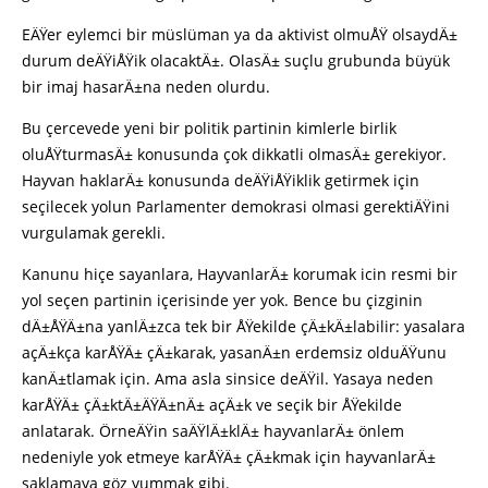
EÄŸer eylemci bir müslüman ya da aktivist olmuÅŸ olsaydÄ±
durum deÄŸiÅŸik olacaktÄ±. OlasÄ± suçlu grubunda büyük
bir imaj hasarÄ±na neden olurdu.
Bu çercevede yeni bir politik partinin kimlerle birlik
oluÅŸturmasÄ± konusunda çok dikkatli olmasÄ± gerekiyor.
Hayvan haklarÄ± konusunda deÄŸiÅŸiklik getirmek için
seçilecek yolun Parlamenter demokrasi olmasi gerektiÄŸini
vurgulamak gerekli.
Kanunu hiçe sayanlara, HayvanlarÄ± korumak icin resmi bir
yol seçen partinin içerisinde yer yok. Bence bu çizginin
dÄ±ÅŸÄ±na yanlÄ±zca tek bir ÅŸekilde çÄ±kÄ±labilir: yasalara
açÄ±kça karÅŸÄ± çÄ±karak, yasanÄ±n erdemsiz olduÄŸunu
kanÄ±tlamak için. Ama asla sinsice deÄŸil. Yasaya neden
karÅŸÄ± çÄ±ktÄ±ÄŸÄ±nÄ± açÄ±k ve seçik bir ÅŸekilde
anlatarak. ÖrneÄŸin saÄŸlÄ±klÄ± hayvanlarÄ± önlem
nedeniyle yok etmeye karÅŸÄ± çÄ±kmak için hayvanlarÄ±
saklamaya göz yummak gibi.