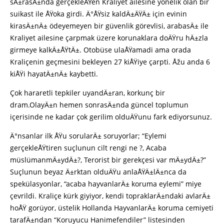
sÄ±rasÄ±nda gerçekleÅŸen Kraliyet ailesine yönelik olan bir
suikast ile ÅŸoka girdi. Ä°ÅŸsiz kaldÄ±ÄŸÄ± için evinin
kirasÄ±nÄ± ödeyemeyen bir güvenlik görevlisi, arabasÄ± ile
Kraliyet ailesine çarpmak üzere korunaklara doÄŸru hÄ±zla
girmeye kalkÄ±ÅŸtÄ±. Otobüse ulaÅŸamadi ama orada
Kraliçenin geçmesini bekleyen 27 kiÅŸiye çarpti. Åžu anda 6
kiÅŸi hayatÄ±nÄ± kaybetti.
Çok hararetli tepkiler uyandÄ±ran, korkunç bir
dram.OlayÄ±n hemen sonrasÄ±nda güncel toplumun
içerisinde ne kadar çok gerilim olduÄŸunu fark ediyorsunuz.
Ä°nsanlar ilk ÅŸu sorularÄ± soruyorlar; “Eylemi
gerçekleÅŸtiren suçlunun cilt rengi ne ?, Acaba
müslümanmÄ±ydÄ±?, Terorist bir gerekçesi var mÄ±ydÄ±?”
Suçlunun beyaz Ä±rktan olduÄŸu anlaÅŸÄ±lÄ±nca da
spekülasyonlar, “acaba hayvanlarÄ± koruma eylemi” miye
çevrildi. Kraliçe kürk giyiyor, kendi topraklarÄ±ndaki avlarÄ±
hoÅŸ gorüyor, üstelik Hollanda HayvanlarÄ± koruma cemiyeti
tarafÄ±ndan “Koruyucu Hanimefendiler” listesinden