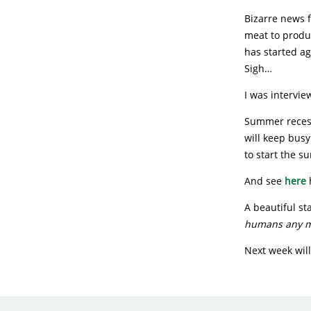
Bizarre news f
meat to produc
has started ag
Sigh…
I was intervi
Summer recess
will keep bus
to start the s
And see
here
A beautiful st
humans any mo
Next week will