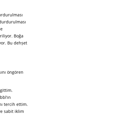
durdurulması
 durdurulması
re
iliyor. Boğa
yor. Bu dehșet
sını öngören
gittim.
bbl’ın
 tercih ettim.
e sabit iklim