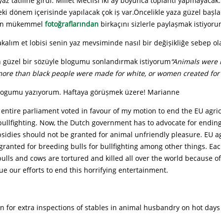
 yaz tatiline girdi. Millet Meclisi iki ay boyunca toplantı yapmayacak
i dönem içerisinde yapılacak çok iș var.Öncelikle yaza güzel bașla
’ın mükemmel
fotoğraflarından
birkaçını sizlerle paylașmak istiyor
akalım et lobisi senin yaz mevsiminde nasıl bir değișikliğe sebep ol
ın güzel bir sözüyle blogumu sonlandırmak istiyorum
“Animals were 
re than black people were made for white, or women created for
logumu yazıyorum. Haftaya görüșmek üzere! Marianne
 entire parliament voted in favour of my motion to end the EU agric
bullfighting. Now, the Dutch government has to advocate for ending
sidies should not be granted for animal unfriendly pleasure. EU ag
granted for breeding bulls for bullfighting among other things. Ea
ulls and cows are tortured and killed all over the world because of 
ue our efforts to end this horrifying entertainment.
n for extra inspections of stables in animal husbandry on hot day