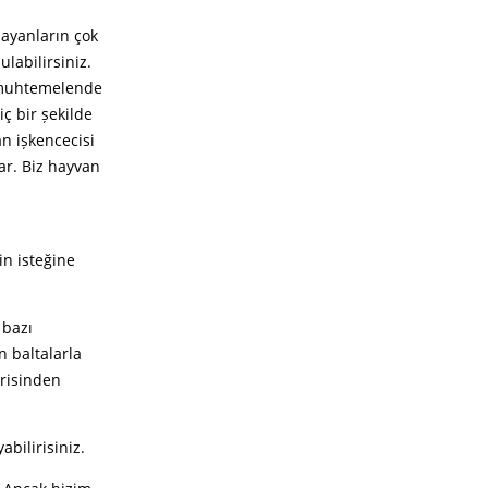
bayanların çok
ulabilirsiniz.
e muhtemelende
ç bir șekilde
an ișkencecisi
lar. Biz hayvan
in isteğine
 bazı
n baltalarla
erisinden
abilirisiniz.