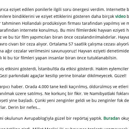
rıca eziyet edilen ponilerle ilgili soru önergesi verdim. Internette 
nilere bindiklerini ve eziyet ettiklerini gösteren daha birçok
video
b
er tahminen Hollandalı prodüksiyon firması tarafından yapılmıș v
tarafından internete konulmuș. Bu mini filmlerdeki hayvan eziyeti hi
 ve bu tür film yapımcıları biran önce cezalandırılmalıdırlar. Hayv
vro civarı bir ceza alıyor. Ortalama 57 saatlik çalıșma cezası alıyor
aha ağır cezalar verilmesini savunuyoruz! Hayvan eziyeti denetimide
lı ki bu tür filmleri yapan insanlar biran önce tutuklanabilsin.
ș etkisini gösterdi, İstanbul’da da etkisi gösterdi. Hakim eylemciler
; Gezi parkındaki agaçlar kesilip yerine binalar dikilmeyecek. Güzel!
rpıcı haber. Orada 4.000 tane kedi kaçırılmıș, öldürülmüș ve etleri
anılmak üzere satılmıș. Ne korkunç bir fikir. Ve Namibya’daki fokları
șeti yine bașladı. Çünki yeni zenginler geldi ve bu zenginler fok d
rlar. Derin bir nefes…
i okulunun Avrupablog’ıyla güzel bir repörtaj yaptık.
Burada
n
okuy