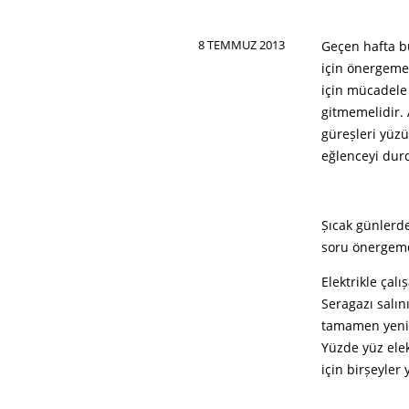
8 TEMMUZ 2013
Geçen hafta b
için önergeme
için mücadele
gitmemelidir. 
güreșleri yüzü
eğlenceyi dur
Șıcak günlerde
soru önergemd
Elektrikle çal
Seragazı salı
tamamen yenid
Yüzde yüz elek
için birșeyler