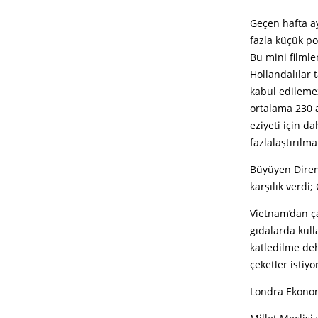
Geçen hafta ay
fazla küçük po
Bu mini filml
Hollandalılar 
kabul edilemez
ortalama 230 a
eziyeti için d
fazlalaștırılma
Büyüyen Direni
karșılık verdi
Vietnam’dan ça
gıdalarda kull
katledilme deh
çeketler istiyo
Londra Ekonom