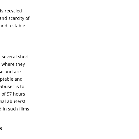
is recycled
nd scarcity of
 and a stable
 several short
d where they
se and are
eptable and
abuser is to
 of 57 hours
mal abusers!
d in such films
he