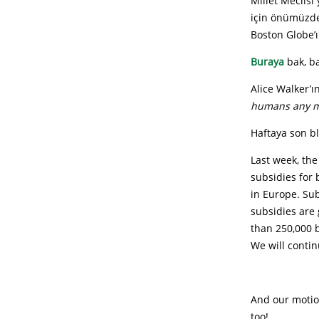
Millet Meclisi
için önümüzdek
Boston Globe
Buraya
bak, b
Alice Walker’
humans any mo
Haftaya son b
Last week, the
subsidies for 
in Europe. Sub
subsidies are 
than 250,000 b
We will contin
And our motio
too!