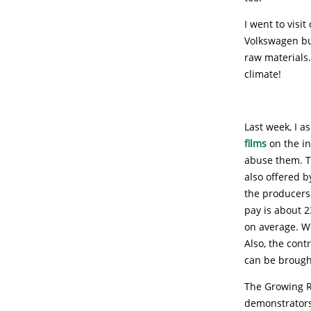
I went to visi
Volkswagen bu
raw materials. 
climate!
Last week, I a
films
on the in
abuse them. T
also offered b
the producers 
pay is about 
on average. W
Also, the cont
can be brough
The Growing R
demonstrators’