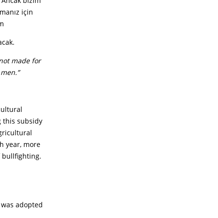
. Ancak bizim
manız için
um
acak.
not made for
 men.”
ultural
 this subsidy
ricultural
ch year, more
bullfighting.
s was adopted