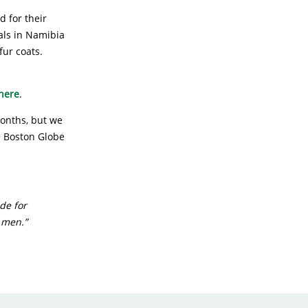
d for their
als in Namibia
fur coats.
here
.
onths, but we
 Boston Globe
de for
 men.”