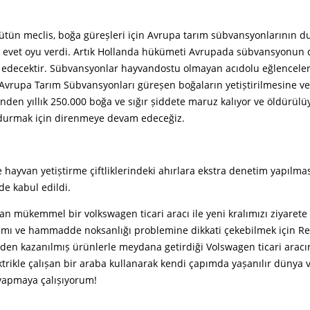
ütün meclis, boğa güreșleri için Avrupa tarım sübvansyonlarının 
 evet oyu verdi. Artık Hollanda hükümeti Avrupada sübvansyonun
 edecektir. Sübvansyonlar hayvandostu olmayan acıdolu eğlencele
Avrupa Tarım Sübvansyonları güreșen boğaların yetiștirilmesine ver
nden yıllık 250.000 boğa ve sığır șiddete maruz kalıyor ve öldürülü
durmak için direnmeye devam edeceğiz.
 hayvan yetiștirme çiftliklerindeki ahırlara ekstra denetim yapılma
e kabul edildi.
ıșan mükemmel bir volkswagen ticari aracı ile yeni kralımızı ziyarete 
nımı ve hammadde noksanlığı problemine dikkati çekebilmek için Re
en kazanılmıș ürünlerle meydana getirdiği Volswagen ticari aracını
trikle çalıșan bir araba kullanarak kendi çapımda yașanılır dünya v
 yapmaya çalıșıyorum!