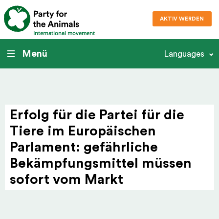
AKTIV WERDEN
International movement
Menü
Languages
Erfolg für die Partei für die
Tiere im Europäi­schen
Parlament: gefä­hr­liche
Bekämp­fungs­mittel müssen
sofort vom Markt