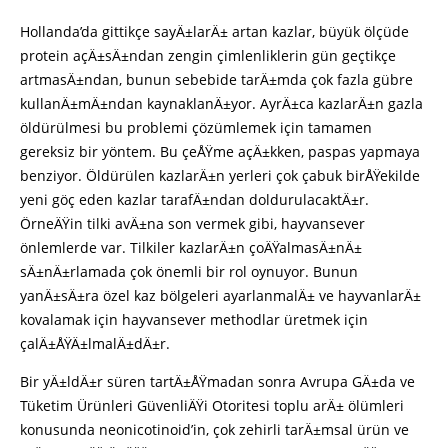
Hollanda’da gittikçe sayÄ±larÄ± artan kazlar, büyük ölçüde
protein açÄ±sÄ±ndan zengin çimlenliklerin gün geçtikçe
artmasÄ±ndan, bunun sebebide tarÄ±mda çok fazla gübre
kullanÄ±mÄ±ndan kaynaklanÄ±yor. AyrÄ±ca kazlarÄ±n gazla
öldürülmesi bu problemi çözümlemek için tamamen
gereksiz bir yöntem. Bu çeÅŸme açÄ±kken, paspas yapmaya
benziyor. Öldürülen kazlarÄ±n yerleri çok çabuk birÅŸekilde
yeni göç eden kazlar tarafÄ±ndan doldurulacaktÄ±r.
ÖrneÄŸin tilki avÄ±na son vermek gibi, hayvansever
önlemlerde var. Tilkiler kazlarÄ±n çoÄŸalmasÄ±nÄ±
sÄ±nÄ±rlamada çok önemli bir rol oynuyor. Bunun
yanÄ±sÄ±ra özel kaz bölgeleri ayarlanmalÄ± ve hayvanlarÄ±
kovalamak için hayvansever methodlar üretmek için
çalÄ±ÅŸÄ±lmalÄ±dÄ±r.
Bir yÄ±ldÄ±r süren tartÄ±ÅŸmadan sonra Avrupa GÄ±da ve
Tüketim Ürünleri GüvenliÄŸi Otoritesi toplu arÄ± ölümleri
konusunda neonicotinoid’in, çok zehirli tarÄ±msal ürün ve