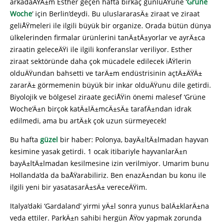
arkadaÅŸÄ±m Esther geçen hafta birkaç günlüÄŸüne ‘
Grüne
Woche
’ için Berlin’deydi. Bu uluslararasÄ± ziraat ve ziraat
geliÅŸmeleri ile ilgili büyük bir organize. Orada bütün dünya
ülkelerinden firmalar ürünlerini tanÄ±tÄ±yorlar ve ayrÄ±ca
ziraatin geleceÄŸi ile ilgili konferanslar veriliyor. Esther
ziraat sektöründe daha çok mücadele edilecek iÅŸlerin
olduÄŸundan bahsetti ve tarÄ±m endüstrisinin açtÄ±ÄŸÄ±
zararÄ± görmemenin büyük bir inkar olduÄŸunu dile getirdi.
Biyolojik ve bölgesel ziraate geciÅŸin önemi malesef ‘Grüne
Woche’Ä±n birçok katÄ±lÄ±mcÄ±sÄ± tarafÄ±ndan idrak
edilmedi, ama bu artÄ±k çok uzun sürmeyecek!
Bu hafta
güzel
bir haber: Polonya, bayÄ±ltÄ±lmadan hayvan
kesimine yasak getirdi. 1 ocak itibariyle hayvanlarÄ±n
bayÄ±ltÄ±lmadan kesilmesine izin verilmiyor. Umarim bunu
Hollanda’da da baÅŸarabiliriz. Ben enazÄ±ndan bu konu ile
ilgili yeni bir yasatasarÄ±sÄ± vereceÄŸim.
Italya’daki ‘Gardaland’ yirmi yÄ±l sonra yunus balÄ±klarÄ±na
veda ettiler. ParkÄ±n sahibi hergün ÅŸov yapmak zorunda