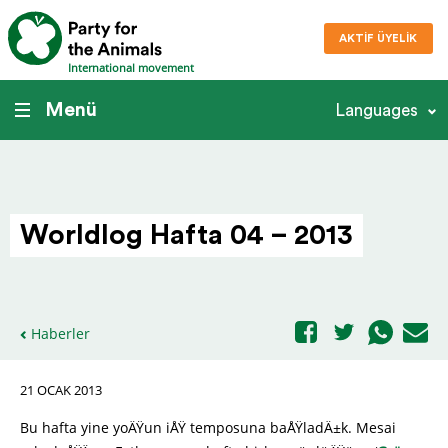
AKTIF ÜYELIK
International movement
Menü
Languages
Worldlog Hafta 04 – 2013
Haberler
21 OCAK 2013
Bu hafta yine yoÄŸun iÅŸ temposuna baÅŸladÄ±k. Mesai