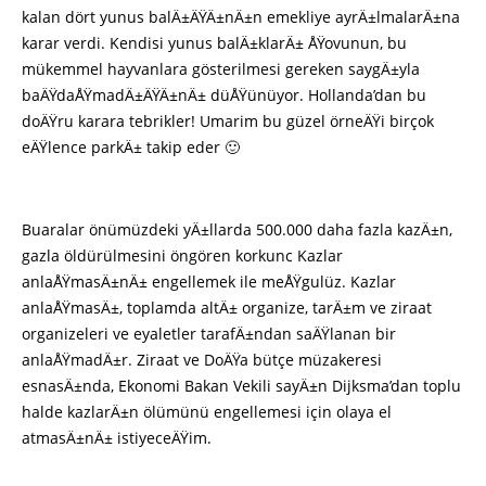
kalan dört yunus balÄ±ÄŸÄ±nÄ±n emekliye ayrÄ±lmalarÄ±na
karar verdi. Kendisi yunus balÄ±klarÄ± ÅŸovunun, bu
mükemmel hayvanlara gösterilmesi gereken saygÄ±yla
baÄŸdaÅŸmadÄ±ÄŸÄ±nÄ± düÅŸünüyor. Hollanda’dan bu
doÄŸru karara tebrikler! Umarim bu güzel örneÄŸi birçok
eÄŸlence parkÄ± takip eder 🙂
Buaralar önümüzdeki yÄ±llarda 500.000 daha fazla kazÄ±n,
gazla öldürülmesini öngören korkunc Kazlar
anlaÅŸmasÄ±nÄ± engellemek ile meÅŸgulüz. Kazlar
anlaÅŸmasÄ±, toplamda altÄ± organize, tarÄ±m ve ziraat
organizeleri ve eyaletler tarafÄ±ndan saÄŸlanan bir
anlaÅŸmadÄ±r. Ziraat ve DoÄŸa bütçe müzakeresi
esnasÄ±nda, Ekonomi Bakan Vekili sayÄ±n Dijksma’dan toplu
halde kazlarÄ±n ölümünü engellemesi için olaya el
atmasÄ±nÄ± istiyeceÄŸim.