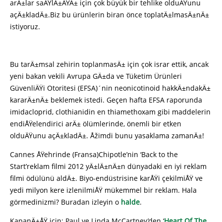
arÄ±lar saÄŸlÄ±ÄŸÄ± için çok büyük bir tehlike olduÄŸunu
açÄ±kladÄ±.Biz bu ürünlerin biran önce toplatÄ±lmasÄ±nÄ±
istiyoruz.
Bu tarÄ±msal zehirin toplanmasÄ± için çok israr ettik, ancak
yeni bakan vekili Avrupa GÄ±da ve Tüketim Ürünleri
GüvenliÄŸi Otoritesi (EFSA)´nin neonicotinoid hakkÄ±ndakÄ±
kararÄ±nÄ± beklemek istedi. Geçen hafta EFSA raporunda
imidacloprid, clothianidin en thiamethoxam gibi maddelerin
endiÅŸelendirici arÄ± ölümlerinde, önemli bir etken
olduÄŸunu açÄ±kladÄ±. Åžimdi bunu yasaklama zamanÄ±!
Cannes ÅŸehrinde (Fransa)Chipotle’nin ‘Back to the
Start’reklam filmi 2012 yÄ±lÄ±nÄ±n dünyadaki en iyi reklam
filmi ödülünü aldÄ±. Biyo-endüstrisine karÅŸi çekilmiÅŸ ve
yedi milyon kere izlenilmiÅŸ mükemmel bir reklam. Hala
görmedinizmi? Buradan izleyin o
halde
.
KapanÄ±ÅŸ için: Paul ve Linda McCartney’den ‘
Heart Of The