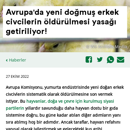
Avrupa'da yeni doğmuş erkek
civci­lerin öldürülmesi yasağı
geti­ri­liyor!
© We Animals Media
Haberler
27 EKIM 2022
Avrupa Komisyonu, yumurta endüstrisinde yeni doğan erkek
civcivlerin sistematik olarak öldürülmesine son vermek
istiyor. Bu
hayvanlar, doğa ve çevre için kurulmuş siyasi
partilerin
yıllardır savunduğu daha hayvan dostu bir gıda
sistemine doğru, bu güne kadar atılan diğer adımların yanı
sıra atılmış hoş bir adımdır. Ancak taraflar, hayvan refahını
yapısal olarak iyileştirmek ve gelecekteki kuş gribi