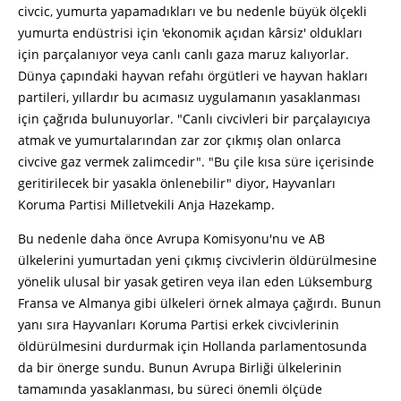
civcic, yumurta yapamadıkları ve bu nedenle büyük ölçekli
yumurta endüstrisi için 'ekonomik açıdan kârsiz' oldukları
için parçalanıyor veya canlı canlı gaza maruz kalıyorlar.
Dünya çapındaki hayvan refahı örgütleri ve hayvan hakları
partileri, yıllardır bu acımasız uygulamanın yasaklanması
için çağrıda bulunuyorlar. "Canlı civcivleri bir parçalayıcıya
atmak ve yumurtalarından zar zor çıkmış olan onlarca
civcive gaz vermek zalimcedir". "Bu çile kısa süre içerisinde
geritirilecek bir yasakla önlenebilir" diyor, Hayvanları
Koruma Partisi Milletvekili Anja Hazekamp.
Bu nedenle daha önce Avrupa Komisyonu'nu ve AB
ülkelerini yumurtadan yeni çıkmış civcivlerin öldürülmesine
yönelik ulusal bir yasak getiren veya ilan eden Lüksemburg
Fransa ve Almanya gibi ülkeleri örnek almaya çağırdı. Bunun
yanı sıra Hayvanları Koruma Partisi erkek civcivlerinin
öldürülmesini durdurmak için Hollanda parlamentosunda
da bir önerge sundu. Bunun Avrupa Birliği ülkelerinin
tamamında yasaklanması, bu süreci önemli ölçüde