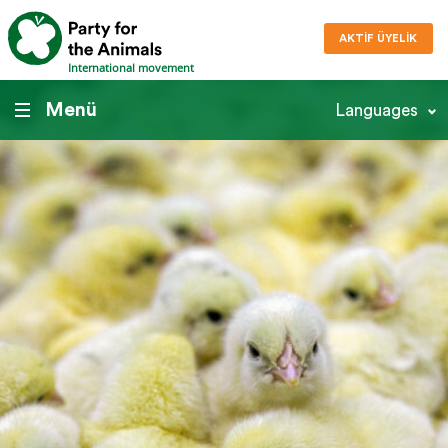
AKTIF ÜYELIK
International movement
Menü
Languages