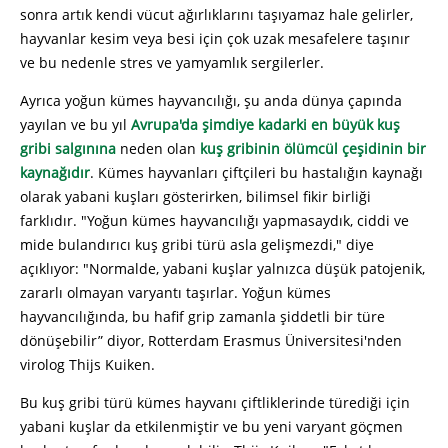
sonra artık kendi vücut ağırlıklarını taşıyamaz hale gelirler,
hayvanlar kesim veya besi için çok uzak mesafelere taşınır
ve bu nedenle stres ve yamyamlık sergilerler.
Ayrıca yoğun kümes hayvancılığı, şu anda dünya çapında
yayılan ve bu yıl
Avrupa'da şimdiye kadarki en büyük kuş
gribi salgınına
neden olan
kuş gribinin ölümcül çeşidinin bir
kaynağıdır
. Kümes hayvanları çiftçileri bu hastalığın kaynağı
olarak yabani kuşları gösterirken, bilimsel fikir birliği
farklıdır. "Yoğun kümes hayvancılığı yapmasaydık, ciddi ve
mide bulandırıcı kuş gribi türü asla gelişmezdi," diye
açıklıyor: "Normalde, yabani kuşlar yalnızca düşük patojenik,
zararlı olmayan varyantı taşırlar. Yoğun kümes
hayvancılığında, bu hafif grip zamanla şiddetli bir türe
dönüşebilir” diyor, Rotterdam Erasmus Üniversitesi'nden
virolog Thijs Kuiken.
Bu kuş gribi türü kümes hayvanı çiftliklerinde türediği için
yabani kuşlar da etkilenmiştir ve bu yeni varyant göçmen