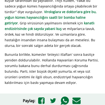
kuşlar tarafından da yayılabilir. Thijs Kuiken, "Fakat bu
sadece yoğun kümes hayvancılığında ortaya çıkabilecek bir
türdür" diye vurguluyor.
Virologlara ve doktorlara göre bu,
yoğun kümes hayvancılığını saatli bir bomba haline
getiriyor
. Grip virüsünün yayılmasını önlemek için
kanatlı
endüstrisinde çok sayıda yabani kuş
ve milyarlarca tavuk,
ördek, kaz ve hindi öldürülüyor. Ve uzmanlara göre,
hastalığın insandan insana bulaşması da an meselesi. Bu
olursa, bir sonraki salgın adeta bir gerçek olacak.
Bununla birlikte, kümesler 'önleyici itlaftan' sonra basitçe
yeniden doldurulabilir. Hollanda Hayvanları Koruma Partisi,
sorumlu bakana bunu derhal durdurması çağrısında
bulundu. Parti, ister büyük ölçekli yumurta, et veya süt
ürünleri üretimi ile ilgili olsun, endüstriyel hayvancılığın
kaldırılması için baskı yapmaya devam ediyor.
Paylaş: