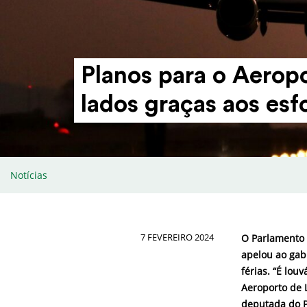
Planos para o Aeropo
lados graças aos esf
Notícias
7 FEVEREIRO 2024
O Parlamento 
apelou ao gabi
férias. “É lou
Aeroporto de L
deputada do P