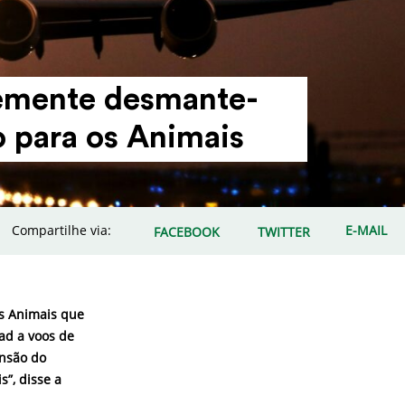
e­mente desman­te­
o para os Animais
Compartilhe via:
E-MAIL
FACEBOOK
TWITTER
s Animais que
tad a voos de
ansão do
s”, disse a