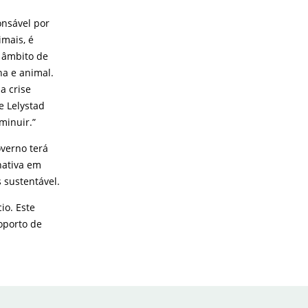
onsável por
imais, é
u âmbito de
na e animal.
a crise
e Lelystad
minuir.”
verno terá
nativa em
 sustentável.
io. Este
oporto de