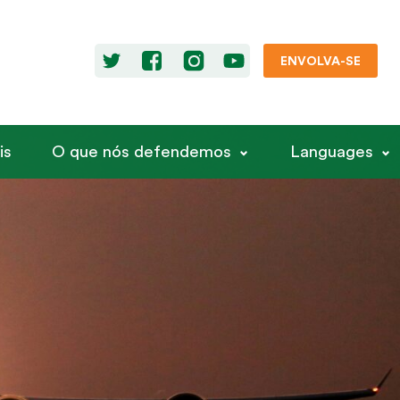
ENVOLVA-SE
is
O que nós defendemos
Languages