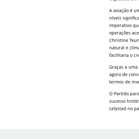
A aviação é um
níveis signifi
imperativo qu
operações ace
Christine Teu
natural e clim
facilitaria o 
Graças a uma 
agora de cons
termos de inv
O Partido para
sucesso histó
Lelystad no p