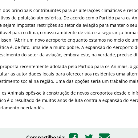
 dos principais contribuintes para as alterações climáticas e resp
cativos de poluição atmosférica. De acordo com o Partido para os An
e sejam impostas restrições ao setor da aviação para manter o se
itável para o clima, o nosso ambiente de vida e a segurança huma
nissen: “Abrir um novo aeroporto enquanto estamos no meio de um
ática é, de fato, uma ideia muito pobre. A expansão do Aeroporto d
crescimento do setor da aviação, embora este, na verdade, precise di
proposta recentemente adotada pelo Partido para os Animais, o go
ultar as autoridades locais para oferecer aos residentes uma alter
estimento social na região. Uma das opções seria um trabalho mais
 os Animais opôs-se à construção de novos aeroportos desde o iníc
rico é o resultado de muitos anos de luta contra a expansão do Aer
arlamento neerlandês.
Compartilhe via: