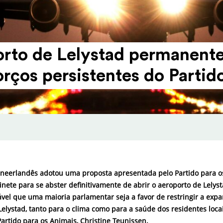
rto de Lelystad perma­nen­t
orços persis­tentes do Partid
neerlandês adotou uma proposta apresentada pelo Partido para o
nete para se abster definitivamente de abrir o aeroporto de Lelys
vável que uma maioria parlamentar seja a favor de restringir a exp
elystad, tanto para o clima como para a saúde dos residentes locai
artido para os Animais, Christine Teunissen.