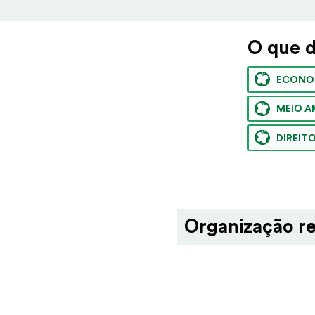
O que 
ECONO
MEIO A
DIREIT
Organização re