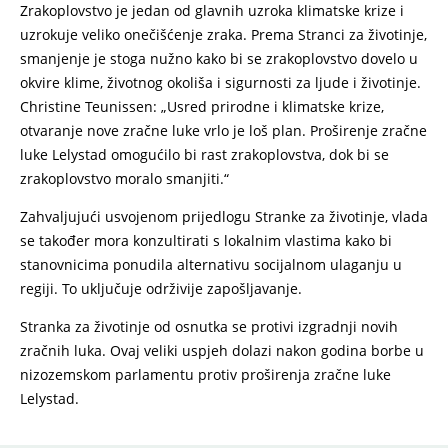
Zrakoplovstvo je jedan od glavnih uzroka klimatske krize i
uzrokuje veliko onečišćenje zraka. Prema Stranci za životinje,
smanjenje je stoga nužno kako bi se zrakoplovstvo dovelo u
okvire klime, životnog okoliša i sigurnosti za ljude i životinje.
Christine Teunissen: „Usred prirodne i klimatske krize,
otvaranje nove zračne luke vrlo je loš plan. Proširenje zračne
luke Lelystad omogućilo bi rast zrakoplovstva, dok bi se
zrakoplovstvo moralo smanjiti.“
Zahvaljujući usvojenom prijedlogu Stranke za životinje, vlada
se također mora konzultirati s lokalnim vlastima kako bi
stanovnicima ponudila alternativu socijalnom ulaganju u
regiji. To uključuje održivije zapošljavanje.
Stranka za životinje od osnutka se protivi izgradnji novih
zračnih luka. Ovaj veliki uspjeh dolazi nakon godina borbe u
nizozemskom parlamentu protiv proširenja zračne luke
Lelystad.