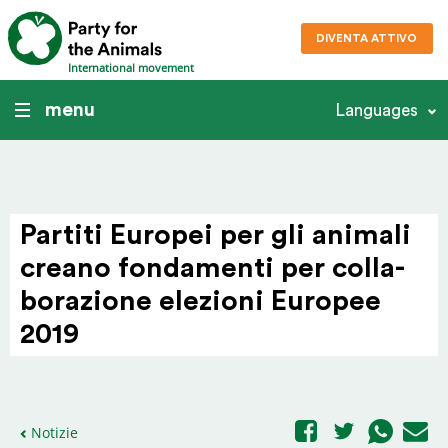
DIVENTA ATTIVO
International movement
menu
Languages
Partiti Europei per gli animali
creano fonda­menti per colla­
bo­ra­zione elezioni Europee
2019
Notizie