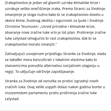
Zrakoplovstvo je jedan od glavnih uzroka klimatske krize i
uzrokuje veliko onečišćenje zraka. Prema Stranci za životinje,
smanjenje je stoga nužno kako bi se zrakoplovstvo dovelo u
okvire klime, životnog okoliša i sigurnosti za ljude i životinje.
Christine Teunissen: „Usred prirodne i klimatske krize,
otvaranje nove zračne luke vrlo je loš plan. Proširenje zračne
luke Lelystad omogućilo bi rast zrakoplovstva, dok bi se
zrakoplovstvo moralo smanjiti.“
Zahvaljujući usvojenom prijedlogu Stranke za životinje, vlada
se također mora konzultirati s lokalnim vlastima kako bi
stanovnicima ponudila alternativu socijalnom ulaganju u
regiji. To uključuje održivije zapošljavanje.
Stranka za životinje od osnutka se protivi izgradnji novih
zračnih luka. Ovaj veliki uspjeh dolazi nakon godina borbe u
nizozemskom parlamentu protiv proširenja zračne luke
Lelystad.