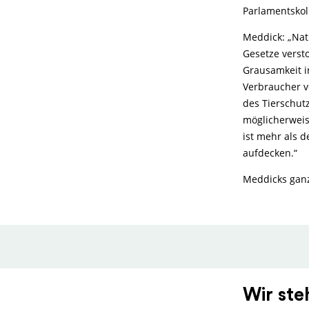
Parlamentskol
Meddick: „Natü
Gesetze versto
Grausamkeit i
Verbraucher v
des Tierschutz
möglicherweise
ist mehr als d
aufdecken.“
Meddicks gan
Wir ste