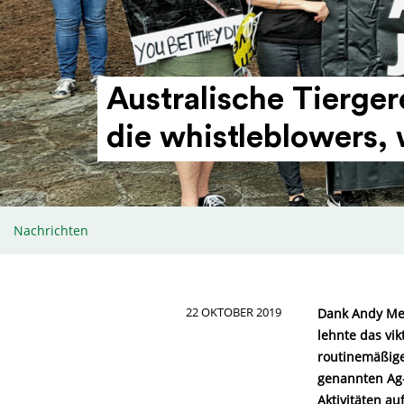
Austra­lische Tier­ge­
die whis­t­le­blowers
Nachrichten
22 OKTOBER 2019
Dank Andy Medd
lehnte das vik
routinemäßige 
genannten Ag-
Aktivitäten a