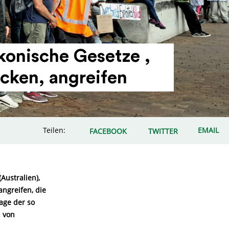
rako­nische Gesetze ,
ecken, angreifen
Teilen:
EMAIL
FACEBOOK
TWITTER
Australien),
angreifen, die
age der so
n von