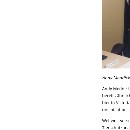
Andy Meddick,
Andy Meddick:
bereits ähnli
hier in Victo
uns nicht bes
Weltweit versu
Tierschutzbeau