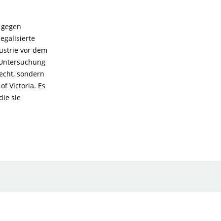
e gegen
egalisierte
ustrie vor dem
e Untersuchung
lecht, sondern
f Victoria. Es
die sie