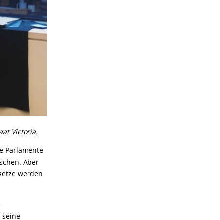
at Victoria.
te Parlamente
uschen. Aber
esetze werden
e
e seine