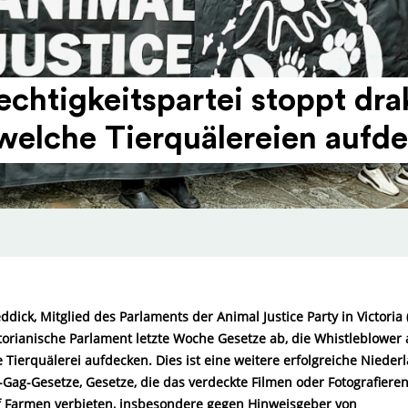
rech­tig­kei­ts­partei stoppt d
, welche Tierquäle­reien aufd
ick, Mitglied des Parlaments der Animal Justice Party in Victoria (
torianische Parlament letzte Woche Gesetze ab, die Whistleblower 
Tierquälerei aufdecken. Dies ist eine weitere erfolgreiche Niederl
Gag-Gesetze, Gesetze, die das verdeckte Filmen oder Fotografiere
uf Farmen verbieten, insbesondere gegen Hinweisgeber von