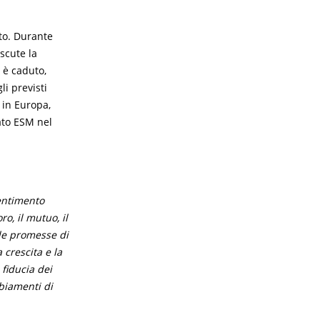
nto. Durante
scute la
 è caduto,
li previsti
i in Europa,
tato ESM nel
entimento
o, il mutuo, il
lle promesse di
 crescita e la
fiducia dei
mbiamenti di