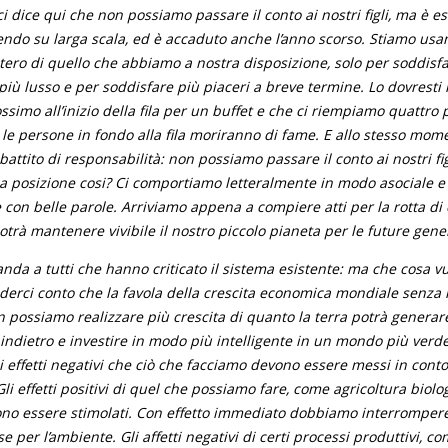
i dice qui che non possiamo passare il conto ai nostri figli, ma è e
ndo su larga scala, ed è accaduto anche l’anno scorso. Stiamo usan
estero di quello che abbiamo a nostra disposizione, solo per soddisfa
 più lusso e per soddisfare più piaceri a breve termine. Lo dovrest
ssimo all’inizio della fila per un buffet e che ci riempiamo quattro 
e persone in fondo alla fila moriranno di fame. E allo stesso mome
battito di responsabilità: non possiamo passare il conto ai nostri fi
na posizione cosi? Ci comportiamo letteralmente in modo asociale e
 con belle parole. Arriviamo appena a compiere atti per la rotta 
otrà mantenere vivibile il nostro piccolo pianeta per le future gene
anda a tutti che hanno criticato il sistema esistente: ma che cosa vu
erci conto che la favola della crescita economica mondiale senza l
n possiamo realizzare più crescita di quanto la terra potrà genera
indietro e investire in modo più intelligente in un mondo più verde
li effetti negativi che ciò che facciamo devono essere messi in cont
li effetti positivi di quel che possiamo fare, come agricoltura biolo
vono essere stimolati. Con effetto immediato dobbiamo interrompere
e per l’ambiente. Gli affetti negativi di certi processi produttivi, co