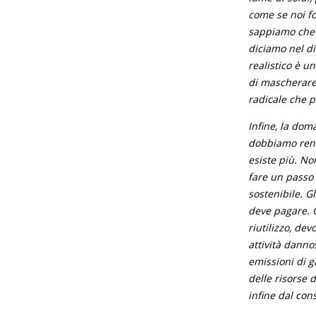
come se noi fo
sappiamo che l
diciamo nel di
realistico è u
di mascherare
radicale che p
Infine, la dom
dobbiamo rend
esiste più. No
fare un passo 
sostenibile. G
deve pagare. G
riutilizzo, de
attività dannos
emissioni di g
delle risorse
infine dal con