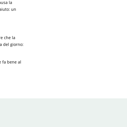
ausa la
aiuto: un
re che la
a del giorno:
 fa bene al