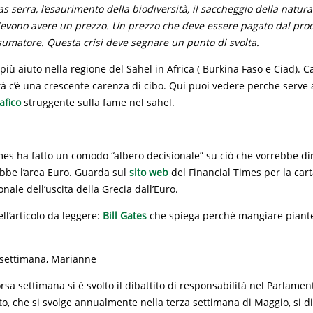
as serra, l’esaurimento della biodiversità, il saccheggio della natura
 devono avere un prezzo. Un prezzo che deve essere pagato dal pro
sumatore. Questa crisi deve segnare un punto di svolta.
 più aiuto nella regione del Sahel in Africa ( Burkina Faso e Ciad). C
tà c’è una crescente carenza di cibo. Qui puoi vedere perche serve 
afico
struggente sulla fame nel sahel.
imes ha fatto un comodo “albero decisionale” su ciò che vorrebbe di
bbe l’area Euro. Guarda sul
sito web
del Financial Times per la cart
onale dell’uscita della Grecia dall’Euro.
ll’articolo da leggere:
Bill Gates
che spiega perché mangiare piante
 settimana, Marianne
rsa settimana si è svolto il dibattito di responsabilità nel Parlame
to, che si svolge annualmente nella terza settimana di Maggio, si di