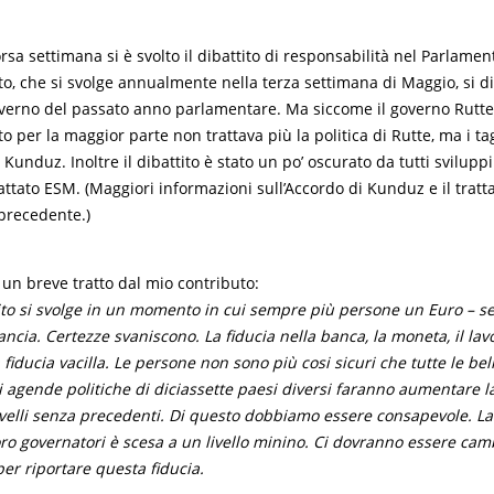
rsa settimana si è svolto il dibattito di responsabilità nel Parlame
to, che si svolge annualmente nella terza settimana di Maggio, si di
overno del passato anno parlamentare. Ma siccome il governo Rutte
o per la maggior parte non trattava più la politica di Rutte, ma i tag
 Kunduz. Inoltre il dibattito è stato un po’ oscurato da tutti svilupp
attato ESM. (Maggiori informazioni sull’Accordo di Kunduz e il trat
precedente.)
 un breve tratto dal mio contributo:
ito si svolge in un momento in cui sempre più persone un Euro – s
ncia. Certezze svaniscono. La fiducia nella banca, la moneta, il lavor
 fiducia vacilla. Le persone non sono più cosi sicuri che tutte le be
i agende politiche di diciassette paesi diversi faranno aumentare la
ivelli senza precedenti. Di questo dobbiamo essere consapevole. La 
loro governatori è scesa a un livello minino. Ci dovranno essere ca
 per riportare questa fiducia.