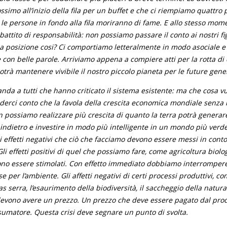
ssimo all’inizio della fila per un buffet e che ci riempiamo quattro 
e persone in fondo alla fila moriranno di fame. E allo stesso mome
battito di responsabilità: non possiamo passare il conto ai nostri fi
na posizione cosi? Ci comportiamo letteralmente in modo asociale e
 con belle parole. Arriviamo appena a compiere atti per la rotta 
otrà mantenere vivibile il nostro piccolo pianeta per le future gene
anda a tutti che hanno criticato il sistema esistente: ma che cosa vu
erci conto che la favola della crescita economica mondiale senza l
n possiamo realizzare più crescita di quanto la terra potrà genera
indietro e investire in modo più intelligente in un mondo più verde
li effetti negativi che ciò che facciamo devono essere messi in cont
li effetti positivi di quel che possiamo fare, come agricoltura biolo
vono essere stimolati. Con effetto immediato dobbiamo interrompere
e per l’ambiente. Gli affetti negativi di certi processi produttivi, co
as serra, l’esaurimento della biodiversità, il saccheggio della natura
 devono avere un prezzo. Un prezzo che deve essere pagato dal pro
sumatore. Questa crisi deve segnare un punto di svolta.