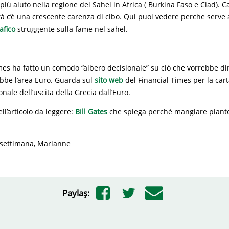
 più aiuto nella regione del Sahel in Africa ( Burkina Faso e Ciad). C
tà c’è una crescente carenza di cibo. Qui puoi vedere perche serve 
afico
struggente sulla fame nel sahel.
imes ha fatto un comodo “albero decisionale” su ciò che vorrebbe di
bbe l’area Euro. Guarda sul
sito web
del Financial Times per la cart
onale dell’uscita della Grecia dall’Euro.
ll’articolo da leggere:
Bill Gates
che spiega perché mangiare piante
 settimana, Marianne
Paylaş: