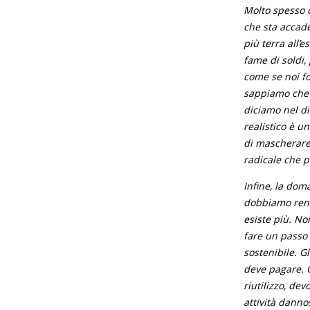
Molto spesso c
che sta accade
più terra all’
fame di soldi,
come se noi fo
sappiamo che l
diciamo nel di
realistico è u
di mascherare
radicale che p
Infine, la dom
dobbiamo rend
esiste più. No
fare un passo 
sostenibile. G
deve pagare. G
riutilizzo, de
attività dannos