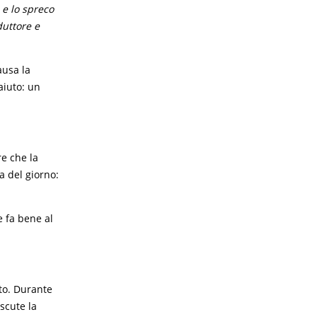
 e lo spreco
duttore e
ausa la
aiuto: un
re che la
a del giorno:
 fa bene al
nto. Durante
scute la