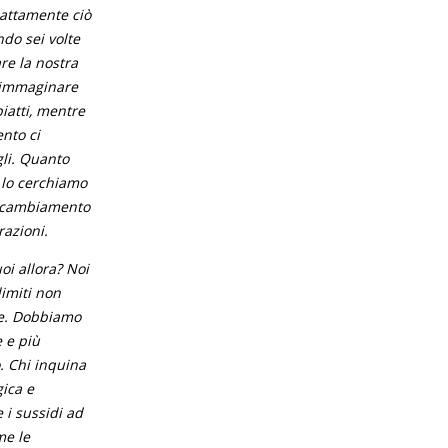
sattamente ciò
do sei volte
re la nostra
i immaginare
piatti, mentre
nto ci
gli. Quanto
 lo cerchiamo
di cambiamento
razioni.
oi allora? Noi
imiti non
re. Dobbiamo
 e più
o. Chi inquina
gica e
 i sussidi ad
me le