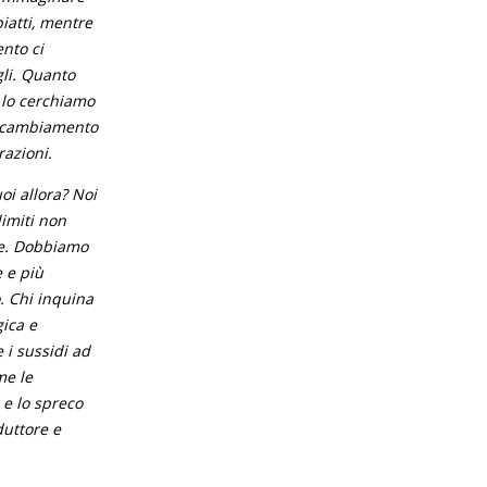
piatti, mentre
nto ci
gli. Quanto
 lo cerchiamo
di cambiamento
razioni.
oi allora? Noi
imiti non
re. Dobbiamo
 e più
o. Chi inquina
gica e
 i sussidi ad
me le
 e lo spreco
duttore e