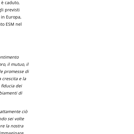
 è caduto,
li previsti
i in Europa,
tato ESM nel
entimento
o, il mutuo, il
lle promesse di
 crescita e la
fiducia dei
mbiamenti di
sattamente ciò
do sei volte
re la nostra
i immaginare