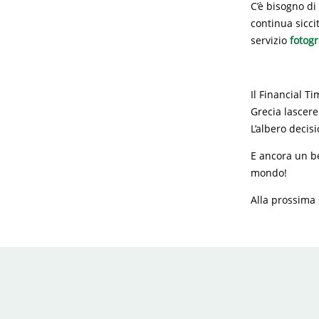
C’è bisogno di
continua sicci
servizio
fotogr
Il Financial T
Grecia lascere
L’albero decisi
E ancora un be
mondo!
Alla prossima