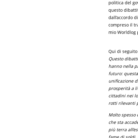
politica del g
questo dibattit
dall’accordo di
compreso il tr
mio Worldlog 
Qui di seguito
Questo dibatt
hanno nella pa
futuro: questa
unificazione d
prosperità a l
cittadini nei 
rotti rilevanti
Molto spesso c
che sta accade
più terra all’
fame di soldi,