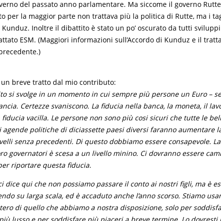
overno del passato anno parlamentare. Ma siccome il governo Rutte
o per la maggior parte non trattava più la politica di Rutte, ma i tag
 Kunduz. Inoltre il dibattito è stato un po’ oscurato da tutti svilupp
attato ESM. (Maggiori informazioni sull’Accordo di Kunduz e il trat
precedente.)
 un breve tratto dal mio contributo:
ito si svolge in un momento in cui sempre più persone un Euro – s
ncia. Certezze svaniscono. La fiducia nella banca, la moneta, il lavor
 fiducia vacilla. Le persone non sono più cosi sicuri che tutte le be
i agende politiche di diciassette paesi diversi faranno aumentare la
ivelli senza precedenti. Di questo dobbiamo essere consapevole. La 
loro governatori è scesa a un livello minino. Ci dovranno essere ca
 per riportare questa fiducia.
i dice qui che non possiamo passare il conto ai nostri figli, ma è e
ndo su larga scala, ed è accaduto anche l’anno scorso. Stiamo usan
estero di quello che abbiamo a nostra disposizione, solo per soddisfa
 più lusso e per soddisfare più piaceri a breve termine. Lo dovrest