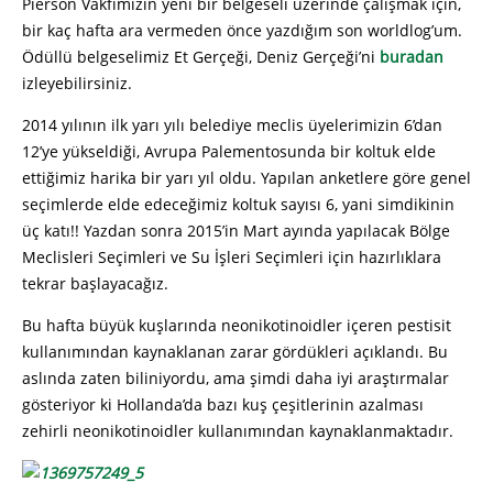
Pierson Vakfımızın yeni bir belgeseli üzerinde çalışmak için,
bir kaç hafta ara vermeden önce yazdığım son worldlog’um.
Ödüllü belgeselimiz Et Gerçeği, Deniz Gerçeği’ni
buradan
izleyebilirsiniz.
2014 yılının ilk yarı yılı belediye meclis üyelerimizin 6’dan
12’ye yükseldiği, Avrupa Palementosunda bir koltuk elde
ettiğimiz harika bir yarı yıl oldu. Yapılan anketlere göre genel
seçimlerde elde edeceğimiz koltuk sayısı 6, yani simdikinin
üç katı!! Yazdan sonra 2015’in Mart ayında yapılacak Bölge
Meclisleri Seçimleri ve Su İşleri Seçimleri için hazırlıklara
tekrar başlayacağız.
Bu hafta büyük kuşlarında neonikotinoidler içeren pestisit
kullanımından kaynaklanan zarar gördükleri açıklandı. Bu
aslında zaten biliniyordu, ama şimdi daha iyi araştırmalar
gösteriyor ki Hollanda’da bazı kuş çeşitlerinin azalması
zehirli neonikotinoidler kullanımından kaynaklanmaktadır.