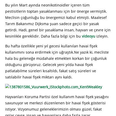
Bu yılın Mart ayında neonikotinoidler içeren tüm
pestisitlerin toptan yasaklanması için bir önerge vermiştik.
Meclisin çoğunluğu bu önergemizi kabul etmişti. Maalesef
Tarım Bakanımız Dijksma şuan sadece geçici bir yasak
getirdi. Hadi, genel bir yasaklama insan, hayvan ve çevre için
kesinlikle gereklidir. Daha fazla bilgi için
bu
videoyu
izleyin.
Bu hafta özellikle yeni yıl gecesi kullanılan havai fişek
kullanımını sona erdirmek için uğraştık.Ne yazık ki, mecliste
hala bu geleneğe müdahale etmekten korkan bir çoğunluk
olduğunu görüyoruz. Gelecek yeni yılda havai fişek
patlatabilme süreleri kısaltıldı, fakat satış süreleri ve
satılabilir havai fişek miktarı aynı kaldı.
Hayvanları Koruma Partisi özel kullanım havai fişek yasağını
savunuyor ve merkezi düzenlenen bir havai fişek gösterisi
istiyor. Vizyonumuz geleneklerimizin olması güzel, fakat
onlar çevre, insan ve hayvanlara daha fazla zarar