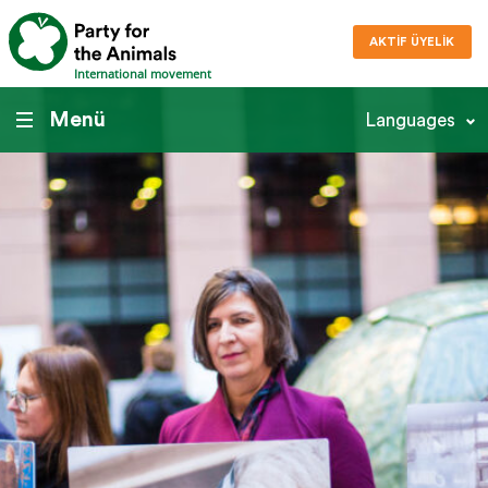
AKTIF ÜYELIK
International movement
Menü
Languages