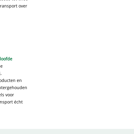
transport over
loofde
ie
,
roducten en
chtergehouden
ls voor
ansport écht