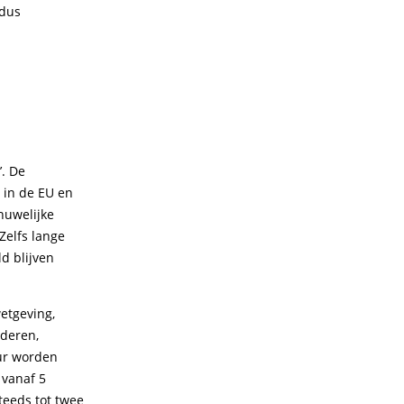
ldus
’. De
in de EU en
huwelijke
Zelfs lange
d blijven
etgeving,
nderen,
uur worden
 vanaf 5
eeds tot twee