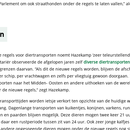
Parlement om ook straathonden onder de regels te laten vallen,” a
en
 regels voor diertransporten noemt Hazekamp ‘zeer teleurstellend
ariër observeerde de afgelopen jaren zelf
diverse diertransporten
grenzen daarvan. “Als dit de nieuwe regels worden, blijven de afsc
r schip, per vrachtwagen en zelfs per vliegtuig gewoon doorgaan. 
porten naar het Midden- Oosten en andere uithoeken van de werel
r de nieuwe regels,” zegt Hazekamp.
ransporttijden worden ietsje verkort ten opzichte van de huidige w
ang. Dagenlange transporten van kuikentjes, konijnen, varkens, ru
en en paarden blijven mogelijk. Deze dieren mogen twee keer 21 
 daar een rustperiode tussen zit van 24 uur. Ook zeer jonge kalfjes
andere ongespeende dieren mogen onder de nieuwe regels nog st