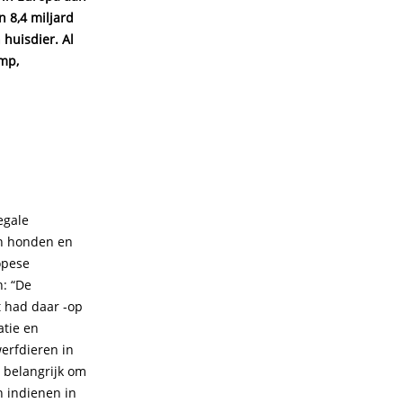
n 8,4 miljard
huisdier. Al
mp,
egale
en honden en
opese
n: “De
t had daar -op
atie en
erfdieren in
 belangrijk om
n indienen in