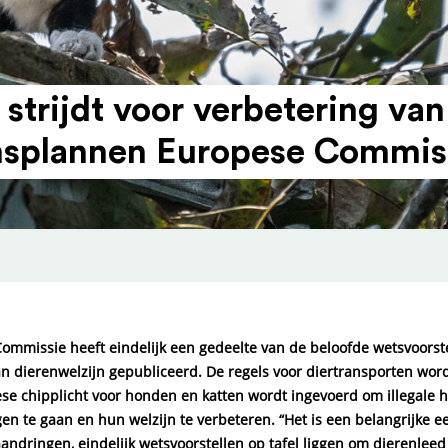
 strijdt voor verbe­tering va
jns­plannen Europese Commis
ommissie heeft eindelijk een gedeelte van de beloofde wetsvoorste
an dierenwelzijn gepubliceerd. De regels voor diertransporten wor
se chipplicht voor honden en katten wordt ingevoerd om illegale h
en te gaan en hun welzijn te verbeteren. “Het is een belangrijke ee
andringen, eindelijk wetsvoorstellen op tafel liggen om dierenlee