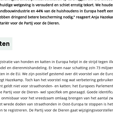
huidige wetgeving is verouderd en schiet ernstig tekort. We houde
landbouwindustrie en 44% van de huishoudens in Europa heeft een 
ebben dringend betere bescherming nodig," reageert Anja Hazeka
riër voor de Partij voor de Dieren.
ten
gistratie van honden en katten in Europa helpt in de strijd tegen ill
del en dierenmishandeling. Er leven naar schatting zo’n 73 miljo
ten in de EU. We zijn positief gestemd over dit voorstel van de Eur
egt Hazekamp. Toch kan het voorstel nog wat verbetering gebruike
cht geldt niet voor straathonden- en katten; het Europees Parlemen
 de Partij voor de Dieren- wel specifiek om gevraagd. Goede identific
ijn onmisbaar voor het vreedzaam omlaag brengen van het aantal zw
t wrede doden van straathonden in Oost-Europa te stoppen is het
n te registreren. De Partij voor de Dieren gaat wijzigingsvoorstelle