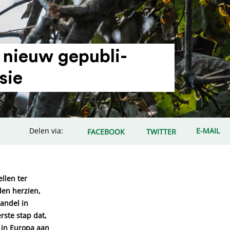
n nieuw gepu­bli­
sie
Delen via:
E-MAIL
FACEBOOK
TWITTER
llen ter
den herzien,
andel in
rste stap dat,
d in Europa aan