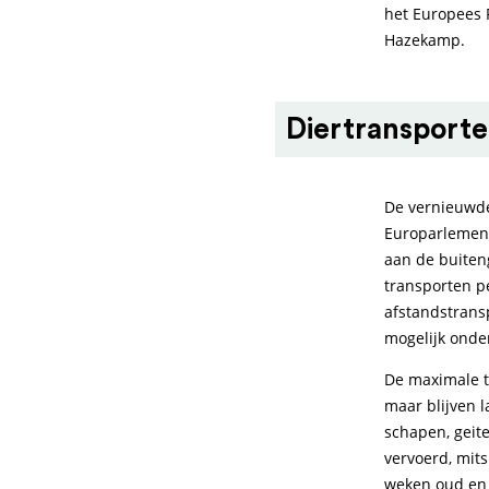
het Europees 
Hazekamp.
Diertransport
De vernieuwde
Europarlement
aan de buiten
transporten pe
afstandstrans
mogelijk onde
De maximale t
maar blijven l
schapen, geit
vervoerd, mits
weken oud en 