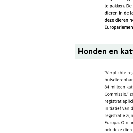
te pakken. De 
dieren in de 
deze dieren h
Europarlementa
Honden en kat
“Verplichte re
huisdierenhan
84 miljoen kat
Commissie,” z
registratiepli
initiatief van
registratie z
Europa. Om he
ook deze diere