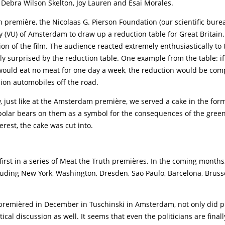
 Debra Wilson Skelton, Joy Lauren and Esai Morales.
 première, the Nicolaas G. Pierson Foundation (our scientific bure
ty (VU) of Amsterdam to draw up a reduction table for Great Britain.
ion of the film. The audience reacted extremely enthusiastically to 
ly surprised by the reduction table. One example from the table: i
 would eat no meat for one day a week, the reduction would be com
llion automobiles off the road.
, just like at the Amsterdam première, we served a cake in the for
 polar bears on them as a symbol for the consequences of the gree
rest, the cake was cut into.
first in a series of Meat the Truth premières. In the coming months,
cluding New York, Washington, Dresden, Sao Paulo, Barcelona, Bruss
m premièred in December in Tuschinski in Amsterdam, not only did 
tical discussion as well. It seems that even the politicians are finall