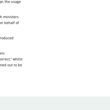
ge, the usage
ch ministers
n behalf of
produced
ons
rrect,” whilst
rned out to be