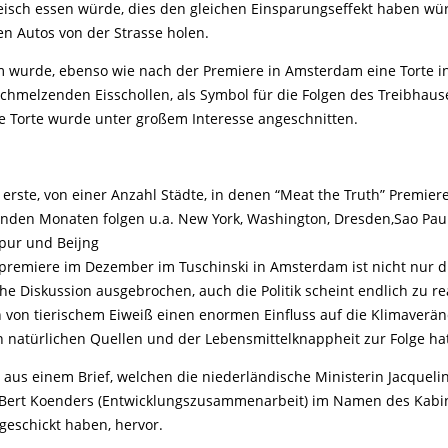
eisch essen würde, dies den gleichen Einsparungseffekt haben wü
en Autos von der Strasse holen.
 wurde, ebenso wie nach der Premiere in Amsterdam eine Torte i
chmelzenden Eisschollen, als Symbol für die Folgen des Treibhause
e Torte wurde unter großem Interesse angeschnitten.
 erste, von einer Anzahl Städte, in denen “Meat the Truth” Premiere
den Monaten folgen u.a. New York, Washington, Dresden,Sao Paul
apur und Beijng
premiere im Dezember im Tuschinski in Amsterdam ist nicht nur d
che Diskussion ausgebrochen, auch die Politik scheint endlich zu re
n von tierischem Eiweiß einen enormen Einfluss auf die Klimaver
 natürlichen Quellen und der Lebensmittelknappheit zur Folge hat
 aus einem Brief, welchen die niederländische Ministerin Jacquel
Bert Koenders (Entwicklungszusammenarbeit) im Namen des Kabin
geschickt haben, hervor.