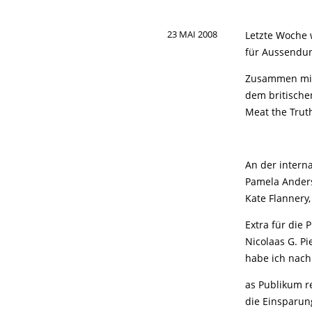
23 MAI 2008
Letzte Woche 
für Aussendun
Zusammen mit 
dem britische
Meat the Trut
An der intern
Pamela Anders
Kate Flannery,
Extra für die 
Nicolaas G. Pi
habe ich nach 
as Publikum r
die Einsparung