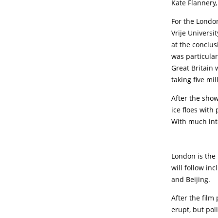
Kate Flannery,
For the London
Vrije Universi
at the conclus
was particular
Great Britain
taking five mi
After the show
ice floes with
With much inte
London is the 
will follow in
and Beijing.
After the fil
erupt, but poli