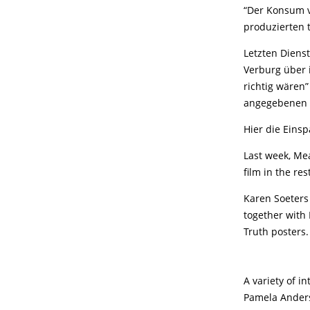
“Der Konsum v
produzierten 
Letzten Diens
Verburg über 
richtig wären”
angegebenen 
Hier die Eins
Last week, Mea
film in the res
Karen Soeters 
together with
Truth posters.
A variety of i
Pamela Anders