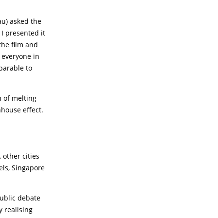
au) asked the
 I presented it
the film and
f everyone in
parable to
m of melting
nhouse effect.
 other cities
els, Singapore
public debate
y realising