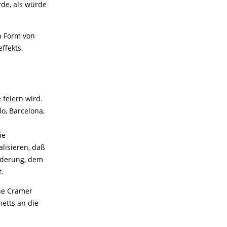
rde, als würde
n Form von
ffekts,
 feiern wird.
o, Barcelona,
ie
alisieren, daß
änderung, dem
.
ine Cramer
etts an die