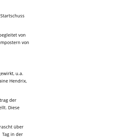
 Startschuss
egleitet von
ilmpostern von
wirkt, u.a.
aine Hendrix,
trag der
llt. Diese
rascht über
 Tag in der