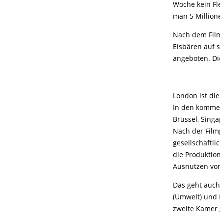
Woche kein Fl
man 5 Million
Nach dem Film
Eisbären auf s
angeboten. Di
London ist die
In den kommen
Brüssel, Sing
Nach der Film
gesellschaftli
die Produktio
Ausnutzen von
Das geht auch
(Umwelt) und 
zweite Kamer 