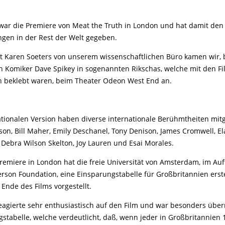
war die Premiere von Meat the Truth in London und hat damit den
gen in der Rest der Welt gegeben.
Karen Soeters von unserem wissenschaftlichen Büro kamen wir, b
n Komiker Dave Spikey in sogenannten Rikschas, welche mit den F
h beklebt waren, beim Theater Odeon West End an.
ationalen Version haben diverse internationale Berühmtheiten mitge
on, Bill Maher, Emily Deschanel, Tony Denison, James Cromwell, El
 Debra Wilson Skelton, Joy Lauren und Esai Morales.
Premiere in London hat die freie Universität von Amsterdam, im Auf
erson Foundation, eine Einsparungstabelle für Großbritannien erste
Ende des Films vorgestellt.
eagierte sehr enthusiastisch auf den Film und war besonders über
stabelle, welche verdeutlicht, daß, wenn jeder in Großbritannien 1