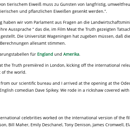
on tierischem Eiweiß muss zu Gunsten von langfristig, umweltfre
tierischen und pflanzlichen Eiweißen gesenkt werden.”.
tg haben wir vom Parlament aus Fragen an die Landwirtschaftsmini
ihre Aussprache “ das die, im Film Meat the Truth gezeigten Tatsac
 gestellt. Die Universität Wageningen hat zugeben müssen, daß die
Berechnungen allesamt stimmen.
parungstabellen für
England
und
Amerika
.
t the Truth premièred in London, kicking off the international rele
t of the world.
from our scientific bureau and I arrived at the opening at the Od
 English comedian Dave Spikey. We rode in a rickshaw covered with
nternational celebrities worked on the international version of the f
on, Bill Maher, Emily Deschanel, Tony Denison, James Cromwell, El