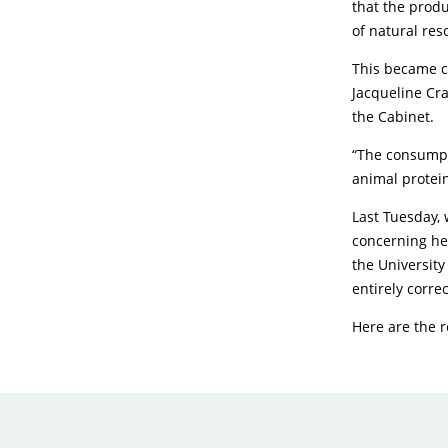
that the prod
of natural res
This became cl
Jacqueline Cr
the Cabinet.
“The consumpt
animal protein
Last Tuesday,
concerning her
the University
entirely correc
Here are the r