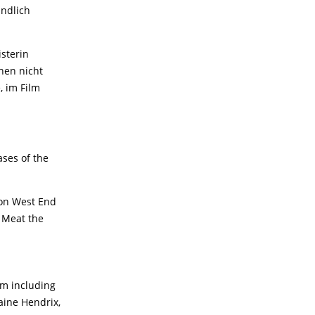
undlich
sterin
hen nicht
, im Film
ases of the
eon West End
 Meat the
ilm including
aine Hendrix,