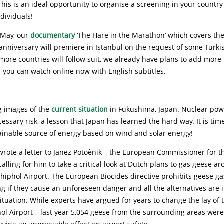
This is an ideal opportunity to organise a screening in your countr
dividuals!
f May, our
documentary
‘The Hare in the Marathon’ which covers the 
anniversary will premiere in Istanbul on the request of some Turki
 more countries will follow suit, we already have plans to add more
h you can watch online now with English subtitles.
 images of the
current situation
in Fukushima, Japan. Nuclear pow
sary risk, a lesson that Japan has learned the hard way. It is time
tainable source of energy based on wind and solar energy!
rote a letter to Janez Potoènik – the European Commissioner for t
alling for him to take a critical look at Dutch plans to gas geese a
iphol Airport. The European Biocides directive prohibits geese gas
g if they cause an unforeseen danger and all the alternatives are
ituation. While experts have argued for years to change the lay of 
ol Airport – last year 5,054 geese from the surrounding areas wer