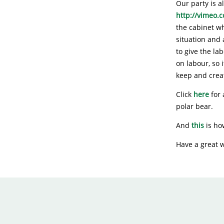
Our party is a
http://vimeo.
the cabinet w
situation and 
to give the la
on labour, so 
keep and creat
Click
here
for 
polar bear.
And
this
is how
Have a great 