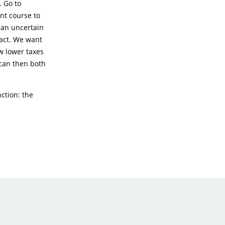
. Go to
nt course to
 an uncertain
ract. We want
w lower taxes
 can then both
nction: the