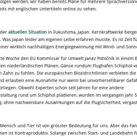
olgen werden, wir haben bereits Pläne für mehrere Sprachversione
ereits mit englischen Untertiteln online zu sehen.
 der
aktuellen Situation
in Fukushima, Japan. Kernkraftwerke berge
h. Was Japan leider am eigenen Leibe erfahren musste. Es ist Zeit f
iner wirklich nachhaltigen Energiegewinnung mit Wind- und Sonn
zte Woche den EU Kommissar für Umwelt Janez Potočnik in einem B
den niederländischen Plänen, Gänse rundum Flughafen Schiphol v
n Zahn zu fühlen. Die europäischen Biozidrichtlinien verbieten di
nd erlauben eine Ausnahme nur wenn bei unvorhersehbarer Gefah
vorliegen. Obwohl Experten schon seit Jahren für eine andere
staltung rund um Schiphol plädieren, wurden im vergangen Jahr 
 ohne nachweisbare Auswirkungen auf die Flugsicherheit, vergast
r Mensch und Tier ist von grösster Bedeutung für uns. Aber das F
sen ist Kontraproduktiv. Solange zwischen Start- und Landebahn 