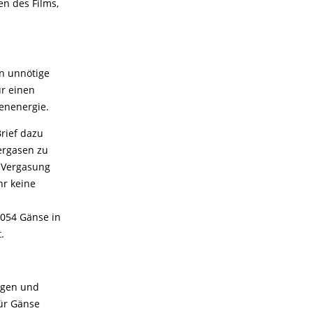
n des Films,
n unnötige
ür einen
enenergie.
rief dazu
ergasen zu
e Vergasung
r keine
5054 Gänse in
.
angen und
für Gänse