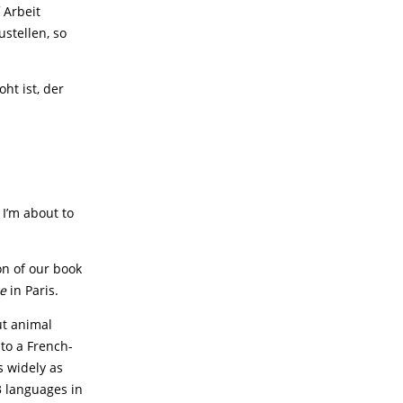
 Arbeit
stellen, so
ht ist, der
I’m about to
on of our book
ge
in Paris.
ut animal
 to a French-
s widely as
3 languages in