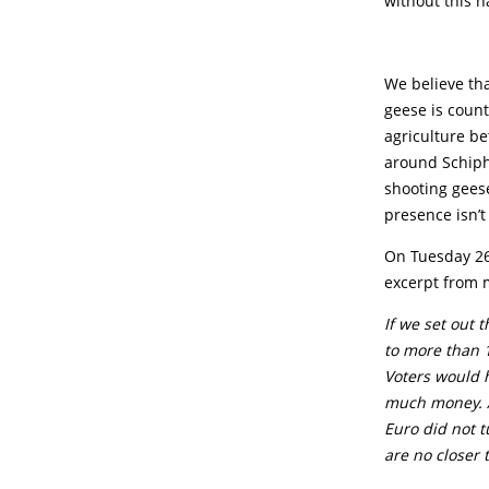
without this h
We believe tha
geese is count
agriculture be
around Schipho
shooting geese
presence isn’
On Tuesday 26 
excerpt from 
If we set out 
to more than 1
Voters would h
much money. An
Euro did not t
are no closer t