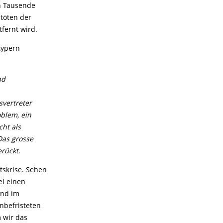
en Tausende
töten der
fernt wird.
Zypern
nd
svertreter
oblem, ein
cht als
 Das grosse
er
ü
ckt.
tskrise. Sehen
l einen
ind im
nbefristeten
 wir das