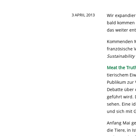
3 APRIL 2013
Wir expandier
bald kommen v
das weiter ent
Kommenden Mit
französische 
Sustainabilit
Meat the Trut
tierischem Eiw
Publikum zur V
Debatte über 
geführt wird.
sehen. Eine i
und sich mit G
Anfang Mai g
die Tiere, in 