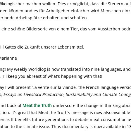
ökologischer machen wollen. Dies ermöglicht, dass die Steuern auf
rden können und es für Arbeitgeber einfacher wird Menschen einzu
erlande Arbeitsplätze erhalten und schaffen.
r
eine schöne Bilderserie von einem Tier, das vom Aussterben bedro
ill Gates die Zukunft unserer Lebensmittel.
Marianne
ng! My weekly Worldlog is now translated into nine languages, and 
 I’ll keep you abreast of what’s happening with that!
 I will present ‘La vérité sur la viande’, the French language versi
, Essays on Livestock Production, Sustainability and Climate Chan
 and book of
Meat the Truth
underscore the change in thinking abo
tion. It’s great that Meat the Truth’s message is now also available
ence. It benefits future generations to debate meat consumption a
lation to the climate issue. Thus documentary is now available in 1