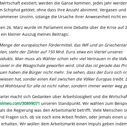
ndwirtschaft existiert, werden die Gänse kommen. Jedes Jahr werd
 Schiphol getötet, ohne dass ihre Anzahl abnimmt. Vergasen und 
lkommener Unsinn, solange die Ursache ihrer Anwesenheit nicht ent
en 26. März wurde im Parlament eine Debatte über die Krise auf 
 ein kleiner Auszug meines Beitrags:
 Menge der europ
ä
ischen F
ö
rdermittel, das IMF und an Griechenla
len, steht der Z
ä
hler auf 150 Mrd. Euro, etwa ein Viertel unseres
rodukts. Man muss als W
ä
hler schon sehr viel Vertrauen in die Volk
oviel in die Waagschale geworfen wird. Und das ist gerade das Pr
auen haben die B
ü
rger nicht mehr. Sie sehen, dass der Euro sich ni
wiesen hat, sonder einen Keil zwischen die V
ö
lker Europas treibt.
und Wohlstand f
ü
r alle ist nicht n
ä
her, sondern immer weiter weg g
artei macht sich Gedanken über Arbeitslosigkeit und die Wirtschaf
//vimeo.com/30899071
unseren Standpunkt. Wir wählen zum Beispie
als die Regierung was den Arbeitsmarkt betrifft. Viele Menschen s
d Fragen sich, ob sie noch eine Arbeit finden, oder jemals einen u
g erhalten. Wir wollen dem Arbeitsmarkt einen Impuls geben indem