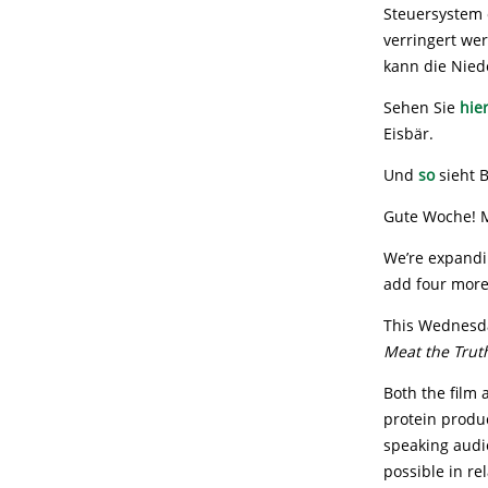
Steuersystem 
verringert we
kann die Nied
Sehen Sie
hie
Eisbär.
Und
so
sieht B
Gute Woche! 
We’re expandi
add four more.
This Wednesday
Meat the Truth
Both the film
protein produc
speaking audi
possible in re