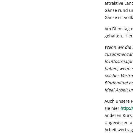
attraktive La
Gänse rund um
Gänse ist vol
Am Dienstag d
gehalten. Hier
Wenn wir die
zusammenz
ä
h
Bruttosozialp
haben, wenn s
solches Vertr
Bindemittel er
Ideal Arbeit 
Auch unsere P
sie hier
http:
anderen Kurs 
Ungewissen un
Arbeitsvertra