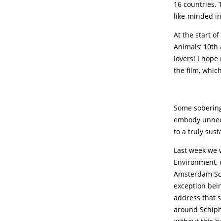
16 countries. 
like-minded in
At the start o
Animals’ 10th 
lovers! I hope
the film, whic
Some sobering
embody unneces
to a truly sus
Last week we w
Environment, c
Amsterdam Sch
exception bein
address that s
around Schiph