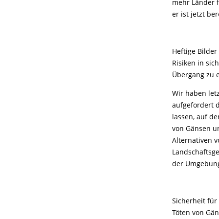
mehr Länder f
er ist jetzt b
Heftige Bilder
Risiken in sic
Übergang zu e
Wir haben let
aufgefordert 
lassen, auf de
von Gänsen u
Alternativen 
Landschaftsge
der Umgebung,
Sicherheit fü
Töten von Gän