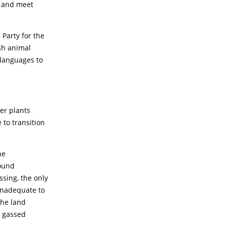
y and meet
Party for the
sh animal
 languages to
er plants
 to transition
he
round
sing, the only
 inadequate to
the land
e gassed