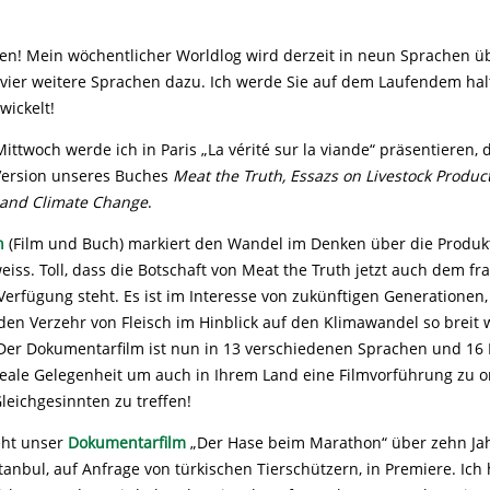
en! Mein wöchentlicher Worldlog wird derzeit in neun Sprachen ü
ier weitere Sprachen dazu. Ich werde Sie auf dem Laufendem hal
wickelt!
twoch werde ich in Paris „La vérité sur la viande“ präsentieren, 
Version unseres Buches
Meat the Truth, Essazs on Livestock Product
y and Climate Change
.
h
(Film und Buch) markiert den Wandel im Denken über die Produk
eiss. Toll, dass die Botschaft von Meat the Truth jetzt auch dem f
erfügung steht. Es ist im Interesse von zukünftigen Generationen,
den Verzehr von Fleisch im Hinblick auf den Klimawandel so breit 
 Der Dokumentarfilm ist nun in 13 verschiedenen Sprachen und 16
deale Gelegenheit um auch in Ihrem Land eine Filmvorführung zu o
leichgesinnten zu treffen!
eht unser
Dokumentarfilm
„Der Hase beim Marathon“ über zehn Jahr
Istanbul, auf Anfrage von türkischen Tierschützern, in Premiere. Ich 