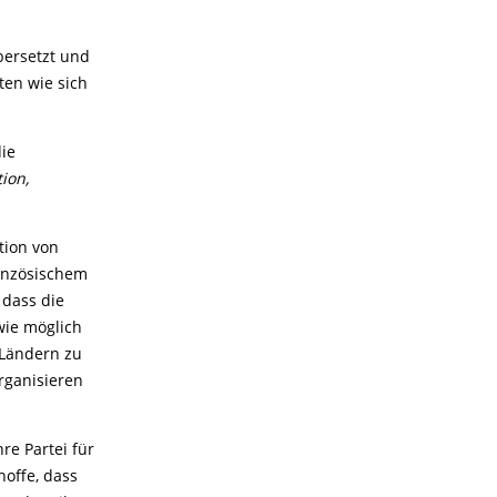
bersetzt und
ten wie sich
die
ion,
tion von
ranzösischem
 dass die
wie möglich
 Ländern zu
rganisieren
e Partei für
hoffe, dass