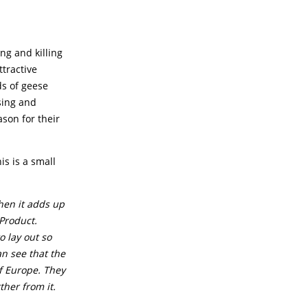
ng and killing
ttractive
ds of geese
sing and
ason for their
s is a small
hen it adds up
 Product.
o lay out so
an see that the
of Europe. They
ther from it.