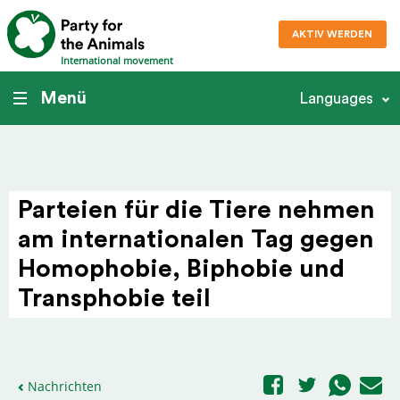
AKTIV WERDEN
International movement
Menü
Languages
Parteien für die Tiere nehmen
am inter­na­ti­o­nalen Tag gegen
Homop­hobie, Biphobie und
Transp­hobie teil
Nachrichten