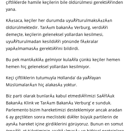
çiftliklerde hamile keçilerin bile öldürülmesi gerektiÄŸinden
yana.
KÄ±saca, keçiler her durumda uyuÅŸturulmaksÄ±zÄ±n
öldürülmektedir. TarÄ±m bakanÄ± Verburg, verdiÄŸi
demeçte, keçilerin geleneksel yollardan kesilmesi,
uyuÅŸturulmadan kesildiÄŸi yönünde fÄ±kralar
yapÄ±lmamasÄ± gerektiÄŸini bildirdi.
Bu pek mantÄ±klÄ± gelmiyor kulaÄŸa çünkü keçiler hemen
hemen hiç geleneksel yollardan kesilmiyor.
Keçi çiftliklerin tutumuyla Hollanda’ da yaÅŸayan
MüslümalarÄ±n hiç alakasÄ± yoktur.
Biz parti olarak bunlarÄ± kabul etmediÄŸimizi SaÄŸlÄ±k
BakanÄ± Klink ve TarÄ±m BakanÄ± Verburg’ e sunduk.
Parlemento bizim hareketimizi desteklemiyor ancak aradan
6 ay geçtikten sonra meclisteki diÄŸer büyük partilerin de
aynÄ± hareket içine girdiklerini görüyoruz. Bunun en somut
örneÄŸi, et tüketiminin azaltÄ±lmasÄ± ve bitkisel proteinlere