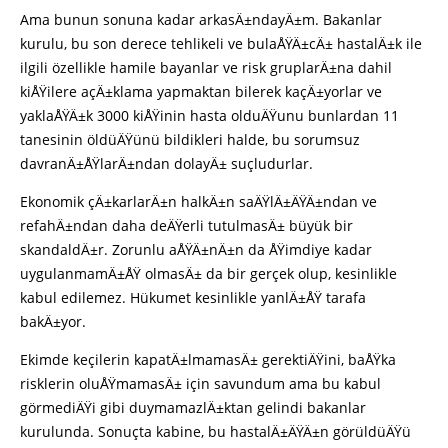
Ama bunun sonuna kadar arkasÄ±ndayÄ±m. Bakanlar
kurulu, bu son derece tehlikeli ve bulaÅŸÄ±cÄ± hastalÄ±k ile
ilgili özellikle hamile bayanlar ve risk gruplarÄ±na dahil
kiÅŸilere açÄ±klama yapmaktan bilerek kaçÄ±yorlar ve
yaklaÅŸÄ±k 3000 kiÅŸinin hasta olduÄŸunu bunlardan 11
tanesinin öldüÄŸünü bildikleri halde, bu sorumsuz
davranÄ±ÅŸlarÄ±ndan dolayÄ± suçludurlar.
Ekonomik çÄ±karlarÄ±n halkÄ±n saÄŸlÄ±ÄŸÄ±ndan ve
refahÄ±ndan daha deÄŸerli tutulmasÄ± büyük bir
skandaldÄ±r. Zorunlu aÅŸÄ±nÄ±n da ÅŸimdiye kadar
uygulanmamÄ±ÅŸ olmasÄ± da bir gerçek olup, kesinlikle
kabul edilemez. Hükumet kesinlikle yanlÄ±ÅŸ tarafa
bakÄ±yor.
Ekimde keçilerin kapatÄ±lmamasÄ± gerektiÄŸini, baÅŸka
risklerin oluÅŸmamasÄ± için savundum ama bu kabul
görmediÄŸi gibi duymamazlÄ±ktan gelindi bakanlar
kurulunda. Sonuçta kabine, bu hastalÄ±ÄŸÄ±n görüldüÄŸü