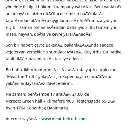
yönelme ile ilgili hükumet kampanyasÄ±dÄ±r. Beni yanlÄ±ÅŸ
anlamayÄ±n, bizim düÅŸüncelerimizin baÅŸkalarÄ±
tarafÄ±ndan alÄ±nÄ±p uygulanmasÄ± hoÅŸumuza gidiyor.
Hiç bir zaman olmamasÄ±ndan daha iyidir. Bu tamamiyle
insan, hayvan, doÄŸa ve çevre yararÄ±nadÄ±r.
Son bir haber: çevre BakanÄ±, bakanlÄ±ÄŸÄ±nda sadece
vejeteryan yemeklerin sunulacaÄŸÄ±nÄ± duyurdu. Bu harika,
tabii diÄŸer bakanlara da tavsiye edecek.
Bu hafta, iklim konferansÄ± sÄ±rasÄ±nda yapÄ±lacak olan
“Meat the Truth” galasÄ± için Kopenhag’ta olacaÄŸÄ±m,
yakÄ±nlardaysanÄ±z davet ederim.
Ne zaman: perÅŸembe 17 aralÄ±k, 21.00’ de
Nerede: Green hall – Klimaforum09 Tietgensgade 65 DGI-
byen 1704 Kopenhag Danimarka.
Internet sayfasÄ±:
www.meatthetruth.com