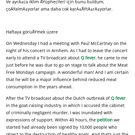
Ve ayrÄ±ca iklim ÅŸüphecileri için bunu buldum,
çoÄŸalmÄ±yorlar ama daha cok karÄ±ÅŸtÄ±rÄ±yorlar.
Haftaya görüÅŸmek üzere
On Wednesday I had a meeting with Paul McCartney on the
night of his concert in Arnhem. As I had to leave the concert
early to attend a TV broadcast about
Q fever
, he came to me
just before he was due to go on stage to talk about the Meat
Free Mondays campaign. A wonderful man! And I am certain
that he will be a major influence behind reduced meat
consumption in the years ahead.
After the TV broadcast about the Dutch outbreak of
Q fever
in the goat-raising industry, in which I accused the cabinet
of criminally negligent murder, I was inundated with
expressions of support. Within 40 hours, the
petition
we
started had already been signed by 10,000 people who
object to the destruction of healthy goats. And that’s just the