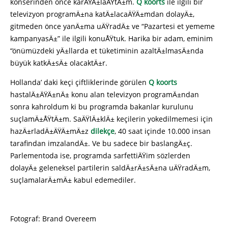
konserinden önce karÅŸÄ±laÅŸtÄ±m.
Q koorts
ile ilgili bir
televizyon programÄ±na katÄ±lacaÄŸÄ±mdan dolayÄ±,
gitmeden önce yanÄ±ma uÄŸradÄ± ve “Pazartesi et yememe
kampanyasÄ±” ile ilgili konuÅŸtuk. Harika bir adam, eminim
“önümüzdeki yÄ±llarda et tüketiminin azaltÄ±lmasÄ±nda
büyük katkÄ±sÄ± olacaktÄ±r.
Hollanda’ daki keçi çiftliklerinde görülen
Q koorts
hastalÄ±ÄŸÄ±nÄ± konu alan televizyon programÄ±ndan
sonra kahroldum ki bu programda bakanlar kurulunu
suçlamÄ±ÅŸtÄ±m. SaÄŸlÄ±klÄ± keçilerin yokedilmemesi için
hazÄ±rladÄ±ÄŸÄ±mÄ±z
dilekçe
, 40 saat içinde 10.000 insan
tarafindan imzalandÄ±. Ve bu sadece bir baslangÄ±ç.
Parlementoda ise, programda sarfettiÄŸim sözlerden
dolayÄ± geleneksel partilerin saldÄ±rÄ±sÄ±na uÄŸradÄ±m,
suçlamalarÄ±mÄ± kabul edemediler.
Fotograf: Brand Overeem