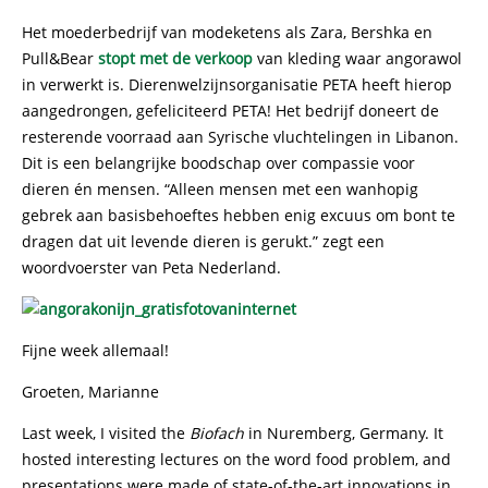
Het moederbedrijf van modeketens als Zara, Bershka en
Pull&Bear
stopt met de verkoop
van kleding waar angorawol
in verwerkt is. Dierenwelzijnsorganisatie PETA heeft hierop
aangedrongen, gefeliciteerd PETA! Het bedrijf doneert de
resterende voorraad aan Syrische vluchtelingen in Libanon.
Dit is een belangrijke boodschap over compassie voor
dieren én mensen. “Alleen mensen met een wanhopig
gebrek aan basisbehoeftes hebben enig excuus om bont te
dragen dat uit levende dieren is gerukt.” zegt een
woordvoerster van Peta Nederland.
Fijne week allemaal!
Groeten, Marianne
Last week, I visited the
Biofach
in Nuremberg, Germany. It
hosted interesting lectures on the word food problem, and
presentations were made of state-of-the-art innovations in