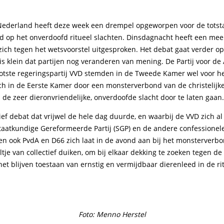
Nederland heeft deze week een drempel opgeworpen voor de tots
d op het onverdoofd ritueel slachten. Dinsdagnacht heeft een me
ich tegen het wetsvoorstel uitgesproken. Het debat gaat verder op
s klein dat partijen nog veranderen van mening. De Partij voor de 
otste regeringspartij VVD stemden in de Tweede Kamer wel voor he
ch in de Eerste Kamer door een monsterverbond van de christelijke
de zeer dieronvriendelijke, onverdoofde slacht door te laten gaan.
ef debat dat vrijwel de hele dag duurde, en waarbij de VVD zich al
Staatkundige Gereformeerde Partij (SGP) en de andere confessionele
ten ook PvdA en D66 zich laat in de avond aan bij het monsterverb
ltje van collectief duiken, om bij elkaar dekking te zoeken tegen de
et blijven toestaan van ernstig en vermijdbaar dierenleed in de ri
Foto: Menno Herstel