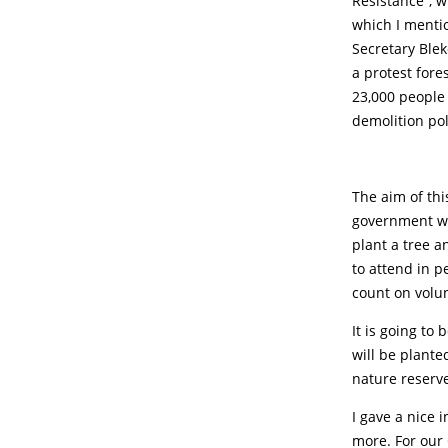
Resistance”, w
which I mentio
Secretary Blek
a protest fore
23,000 people 
demolition pol
The aim of thi
government wa
plant a tree a
to attend in 
count on volun
It is going to
will be plante
nature reserv
I gave a nice 
more. For our