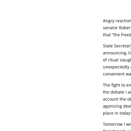
Angry reaction
senator Rober
that “the free
State Secretar
announcing, li
of ritual slau
unexpectedly 
convenient way
The fight to e
the debate I a
account the ob
agonizing deat
place in today
Tomorrow I wil