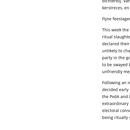
dichterbij. Va
kerstreces, e
Fijne feestage
This week the 
ritual slaught
declared their
unlikely to ch
party in the g
to be swayed b
unfriendly me
Following an i
decided early 
the PvdA and D
extraordinary 
electoral con
being ritually