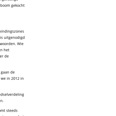
n boom gekocht
rbindingszones
is uitgenodigd
erwoorden. Wie
an het
er de
 gaan de
 we in 2012 in
edselverdeling
en.
omt steeds