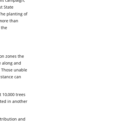
This campaign,
t State
The planting of
 more than
 the
tion zones the
e along and
t. Those unable
istance can
t 10,000 trees
nted in another
stribution and