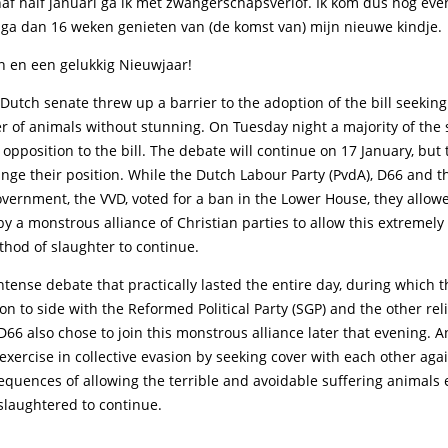
naf half januari ga ik met zwangerschapsverlof. Ik kom dus nog eve
n ga dan 16 weken genieten van (de komst van) mijn nieuwe kindje.
n en een gelukkig Nieuwjaar!
Dutch senate threw up a barrier to the adoption of the bill seekin
er of animals without stunning. On Tuesday night a majority of the
 opposition to the bill. The debate will continue on 17 January, but 
ange their position. While the Dutch Labour Party (PvdA), D66 and t
overnment, the VVD, voted for a ban in the Lower House, they allo
y a monstrous alliance of Christian parties to allow this extremely
thod of slaughter to continue.
ntense debate that practically lasted the entire day, during which 
on to side with the Reformed Political Party (SGP) and the other reli
66 also chose to join this monstrous alliance later that evening. A
exercise in collective evasion by seeking cover with each other aga
sequences of allowing the terrible and avoidable suffering animal
 slaughtered to continue.