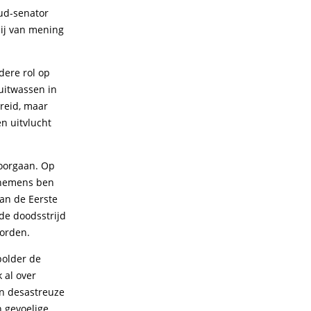
ud-senator
ij van mening
dere rol op
 uitwassen in
ereid, maar
n uitvlucht
doorgaan. Op
ornemens ben
an de Eerste
de doodsstrijd
worden.
polder de
 al over
een desastreuze
n gevoelige