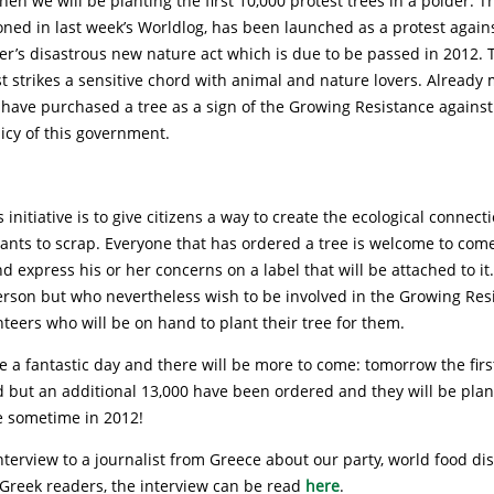
hen we will be planting the first 10,000 protest trees in a polder. 
ned in last week’s Worldlog, has been launched as a protest agains
er’s disastrous new nature act which is due to be passed in 2012. 
st strikes a sensitive chord with animal and nature lovers. Already
have purchased a tree as a sign of the Growing Resistance against
icy of this government.
s initiative is to give citizens a way to create the ecological connec
nts to scrap. Everyone that has ordered a tree is welcome to com
nd express his or her concerns on a label that will be attached to i
person but who nevertheless wish to be involved in the Growing Res
teers who will be on hand to plant their tree for them.
 be a fantastic day and there will be more to come: tomorrow the firs
d but an additional 13,000 have been ordered and they will be pla
e sometime in 2012!
interview to a journalist from Greece about our party, world food di
 Greek readers, the interview can be read
here
.