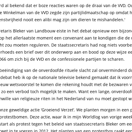
d al bekend dat er boze reacties waren op de draai van de VVD. O
e Winkelman van de VVD zegde zijn partijlidmaatschap op omdat h
enstvrijheid nooit een alibi mag zijn om dieren te mishandelen.'
retaris Bleker van Landbouw eiste in het debat opnieuw een bijzon
k op het allerlaatste moment een convenant aan te kondigen die de
cht zou moeten reguleren. De staatssecretaris had nog niets voorb
rhoeds een brief over dit onderwerp aan en bood op deze wijze ee
66 om zich bij de VVD en de confessionele partijen te scharen.
r beëindiging van de onverdoofde rituele slacht zal onverminderd 
 debat heb ik op de nationale televisie bekend gemaakt dat ik vo
euw wetsvoorstel te komen die rekening houdt met de bezwaren v
 zo een verbod toch mogelijk te maken. Want een lange, onverdoof
mwille van religieuze riten in het Nederland van nu moet gestopt 
nze geweldige actie ‘Groeiend Verzet’. We planten morgen in een 
protestbomen. Deze actie, waar ik in mijn Worldlog van vorige week
estart als protest tegen het beleid van staatssecretaris Bleker om 
wet in te voeren in 2012. Het planten van een protestbos raakt ee