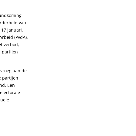
tandkoming
erderheid van
 17 januari,
Arbeid (PvdA),
t verbod,
 partijen
 vroeg aan de
 partijen
ond. Een
 electorale
tuele