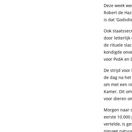
Deze week wer
Robert de Haz
is dat 'Godsdi
Ook staatssec
door letterlij
de rituele sla
kondigde onve
voor PvdA en D
De strijd voo
de dag na het
om met een ni
Kamer. Dit om
voor dieren o
Morgen naar o
eerste 10.000 
vertelde, is g
nieuwe natuur