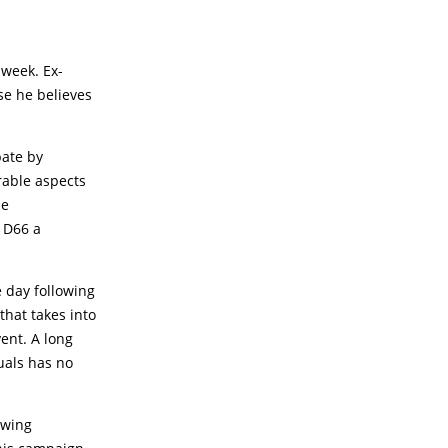
 week. Ex-
e he believes
bate by
rable aspects
he
 D66 a
e day following
that takes into
ent. A long
uals has no
owing