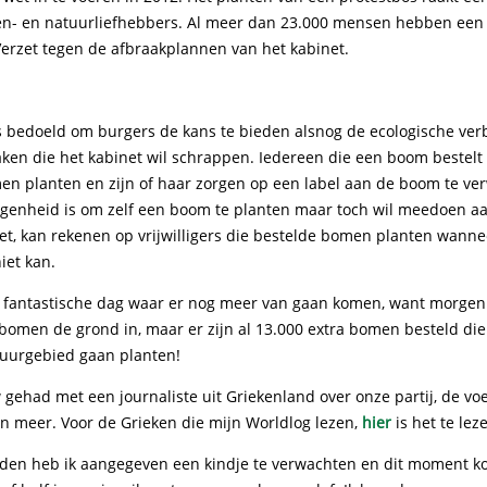
ren- en natuurliefhebbers. Al meer dan 23.000 mensen hebben ee
Verzet tegen de afbraakplannen van het kabinet.
 is bedoeld om burgers de kans te bieden alsnog de ecologische ve
aken die het kabinet wil schrappen. Iedereen die een boom bestelt 
men planten en zijn of haar zorgen op een label aan de boom te v
legenheid is om zelf een boom te planten maar toch wil meedoen a
et, kan rekenen op vrijwilligers die bestelde bomen planten wanne
iet kan.
 fantastische dag waar er nog meer van gaan komen, want morgen
bomen de grond in, maar er zijn al 13.000 extra bomen besteld die
uurgebied gaan planten!
 gehad met een journaliste uit Griekenland over onze partij, de vo
en meer. Voor de Grieken die mijn Worldlog lezen,
hier
is het te lez
leden heb ik aangegeven een kindje te verwachten en dit moment k