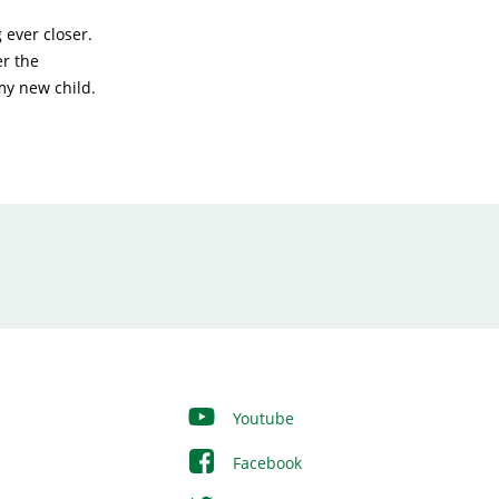
 ever closer.
er the
 my new child.
Youtube
Facebook