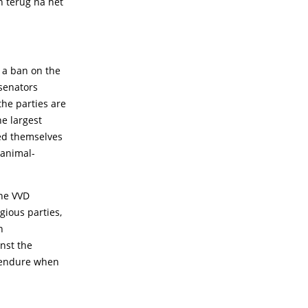
n terug na het
g a ban on the
 senators
the parties are
he largest
wed themselves
 animal-
the VVD
gious parties,
n
inst the
s endure when