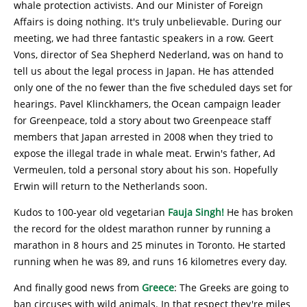
whale protection activists. And our Minister of Foreign
Affairs is doing nothing. It's truly unbelievable. During our
meeting, we had three fantastic speakers in a row. Geert
Vons, director of Sea Shepherd Nederland, was on hand to
tell us about the legal process in Japan. He has attended
only one of the no fewer than the five scheduled days set for
hearings. Pavel Klinckhamers, the Ocean campaign leader
for Greenpeace, told a story about two Greenpeace staff
members that Japan arrested in 2008 when they tried to
expose the illegal trade in whale meat. Erwin's father, Ad
Vermeulen, told a personal story about his son. Hopefully
Erwin will return to the Netherlands soon.
Kudos to 100-year old vegetarian
Fauja Singh!
He has broken
the record for the oldest marathon runner by running a
marathon in 8 hours and 25 minutes in Toronto. He started
running when he was 89, and runs 16 kilometres every day.
And finally good news from
Greece
: The Greeks are going to
ban circuses with wild animals. In that respect they're miles