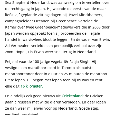
Sea Shepherd Nederland, was aanwezig om te vertellen over
de rechtsgang in Japan. Hij woonde de eerste van de maar
liefst vijf geplande zittingsdagen bij. Pavel Klinckhamers,
campagneleider Oceanen bij Greenpeace, vertelde de
Kamer over twee Greenpeace-medewerkers die in 2008 door
Japan werden opgepakt toen zij probeerden de illegale
handel in walvisvlees bloot te leggen. En de vader van Erwin,
Ad Vermeulen, vertelde een persoonlijk verhaal over zijn
zoon. Hopelijk is Erwin weer snel terug in Nederland.
Petje af voor de 100-jarige vegetariër Fauja Singh! Hij
vestigde een marathonrecord in Toronto als oudste
marathonrenner door in 8 uur en 25 minuten de marathon
uit te lopen. Hij begon met lopen toen hij 89 was en rent
elke dag
16 kilometer.
En eindelijk ook goed nieuws uit
Griekenland
: de Grieken
gaan circussen met wilde dieren verbieden. En daar lopen
ze dan weer mijlenver voor op Nederland. Goede stap,
verdient navolging!