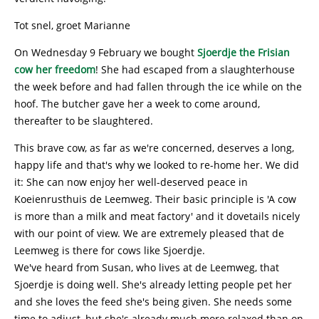
Tot snel, groet Marianne
On Wednesday 9 February we bought
Sjoerdje the Frisian
cow her freedom
! She had escaped from a slaughterhouse
the week before and had fallen through the ice while on the
hoof. The butcher gave her a week to come around,
thereafter to be slaughtered.
This brave cow, as far as we're concerned, deserves a long,
happy life and that's why we looked to re-home her. We did
it: She can now enjoy her well-deserved peace in
Koeienrusthuis de Leemweg. Their basic principle is 'A cow
is more than a milk and meat factory' and it dovetails nicely
with our point of view. We are extremely pleased that de
Leemweg is there for cows like Sjoerdje.
We've heard from Susan, who lives at de Leemweg, that
Sjoerdje is doing well. She's already letting people pet her
and she loves the feed she's being given. She needs some
time to adjust, but she's already much more relaxed than on