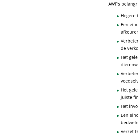
AWP’s belangri
Hogere 
Een ein
afkeure
Verbeter
de verko
Het gel
dierenw
Verbete
voedsel
Het gel
juiste f
Het invo
Een ein
bedwelm
Verzet t