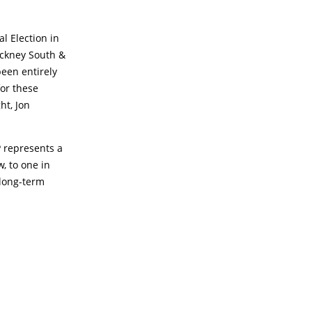
l Election in
ackney South &
een entirely
or these
ht, Jon
P represents a
w, to one in
 long-term