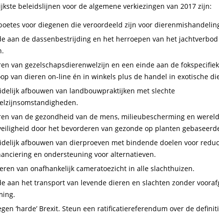
jkste beleidslijnen voor de algemene verkiezingen van 2017 zijn:
boetes voor diegenen die veroordeeld zijn voor dierenmishandelin
de aan de dassenbestrijding en het herroepen van het jachtverbod
n.
en van gezelschapsdierenwelzijn en een einde aan de fokspecifiek
op van dieren on-line én in winkels plus de handel in exotische di
eidelijk afbouwen van landbouwpraktijken met slechte
elzijnsomstandigheden.
ren van de gezondheid van de mens, milieubescherming en werel
veiligheid door het bevorderen van gezonde op planten gebaseerd
eidelijk afbouwen van dierproeven met bindende doelen voor reduc
inanciering en ondersteuning voor alternatieven.
eren van onafhankelijk cameratoezicht in alle slachthuizen.
de aan het transport van levende dieren en slachten zonder voora
ing.
egen ‘harde’ Brexit. Steun een ratificatiereferendum over de definiti