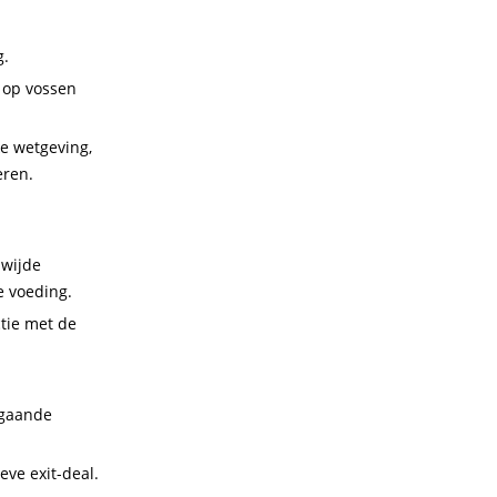
g.
 op vossen
e wetgeving,
eren.
dwijde
e voeding.
tie met de
fgaande
eve exit-deal.