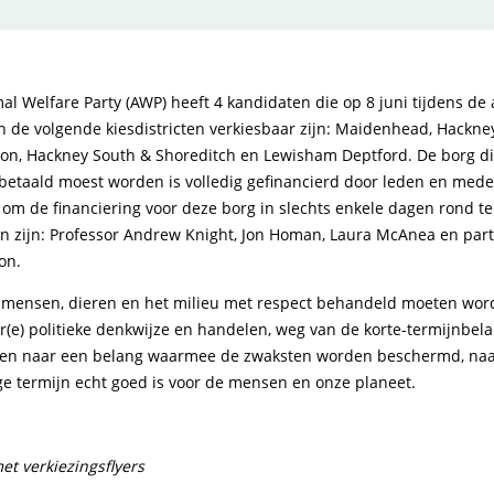
al Welfare Party (AWP) heeft 4 kandidaten die op 8 juni tijdens d
in de volgende kiesdistricten verkiesbaar zijn: Maidenhead, Hackne
on, Hackney South & Shoreditch en Lewisham Deptford. De borg di
n betaald moest worden is volledig gefinancierd door leden en med
j om de financiering voor deze borg in slechts enkele dagen rond te
en zijn: Professor Andrew Knight, Jon Homan, Laura McAnea en parti
on.
 mensen, dieren en het milieu met respect behandeld moeten wor
r(e) politieke denkwijze en handelen, weg van de korte-termijnbel
nen naar een belang waarmee de zwaksten worden beschermd, naa
ge termijn echt goed is voor de mensen en onze planeet.
et verkiezingsflyers