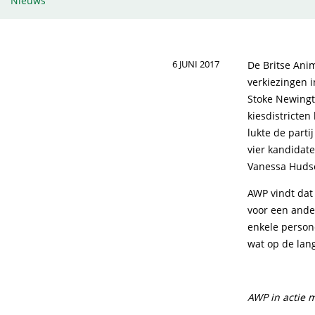
Nieuws
6 JUNI 2017
De Britse Anim
verkiezingen 
Stoke Newingt
kiesdistricte
lukte de parti
vier kandidat
Vanessa Huds
AWP vindt dat
voor een ande
enkele perso
wat op de lan
AWP in actie m