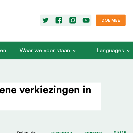
DOE MEE
ren
Waar we voor staan
Languages
ne verkie­zingen in
Delen via:
E-MAIL