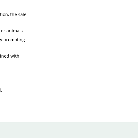
ion, the sale
for animals.
by promoting
ined with
l.