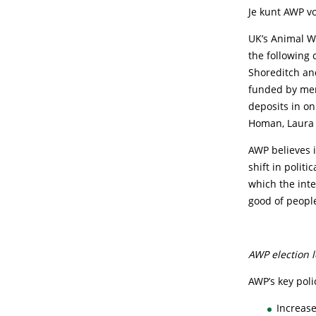
Je kunt AWP v
UK’s Animal We
the following
Shoreditch an
funded by mem
deposits in on
Homan, Laura 
AWP believes 
shift in polit
which the inte
good of peopl
AWP election l
AWP’s key poli
Increase