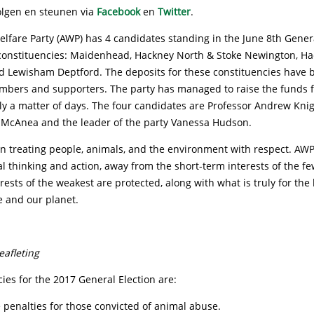
olgen en steunen via
Facebook
en
Twitter
.
lfare Party (AWP) has 4 candidates standing in the June 8th Genera
 constituencies: Maidenhead, Hackney North & Stoke Newington, H
d Lewisham Deptford. The deposits for these constituencies have b
bers and supporters. The party has managed to raise the funds f
ly a matter of days. The four candidates are Professor Andrew Knig
McAnea and the leader of the party Vanessa Hudson.
in treating people, animals, and the environment with respect. AW
ical thinking and action, away from the short-term interests of the fe
rests of the weakest are protected, along with what is truly for the
e and our planet.
eafleting
cies for the 2017 General Election are:
 penalties for those convicted of animal abuse.