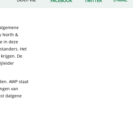
FACEBOOK
TWITTER
e algemene
y North &
e in deze
estanders. Het
 krijgen. De
jleider
den. AWP staat
angen van
st datgene