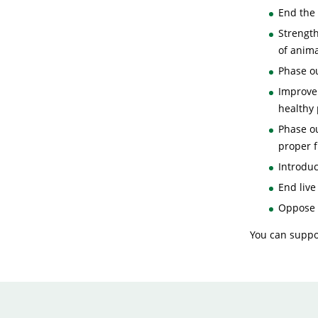
End the 
Strength
of anima
Phase o
Improve
healthy 
Phase ou
proper f
Introdu
End live
Oppose h
You can suppo