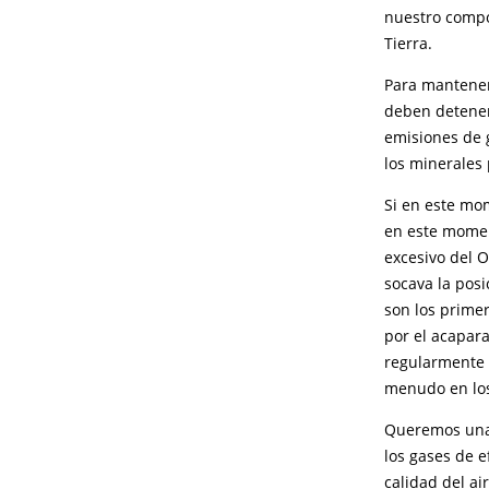
nuestro comp
Tierra.
Para mantener 
deben detener
emisiones de 
los minerales 
Si en este m
en este momen
excesivo del O
socava la posi
son los primer
por el acapara
regularmente 
menudo en los
Queremos una 
los gases de e
calidad del ai