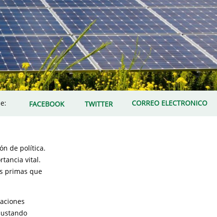
e:
CORREO ELECTRONICO
FACEBOOK
TWITTER
ón de política.
tancia vital.
as primas que
raciones
ajustando