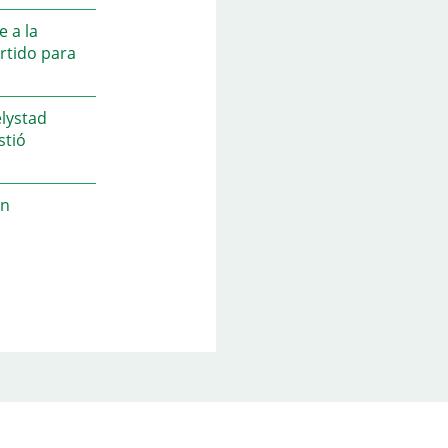
 a la
rtido para
elystad
stió
un