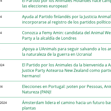
El Partido por los Animales Holandés hace ca
24
las elecciones europeas!
Ayuda al Partido finlandés por la Justicia Animal
24
incorporarse al registro de los partidos político
Conozca a Femy Amin: candidata del Animal We
24
Party a la alcaldía de Londres
¡Apoya a UAnimals para seguir salvando a los a
la naturaleza de la guerra en Ucrania!
El Partido por los Animales da la bienvenida a 
024
Justice Party Aotearoa New Zealand como part
hermano!
Elecciones en Portugal: ¡voten por Pessoas, Ani
24
Natureza (PAN)!
Ámsterdam lidera el camino hacia un futuro b
2024
plantas