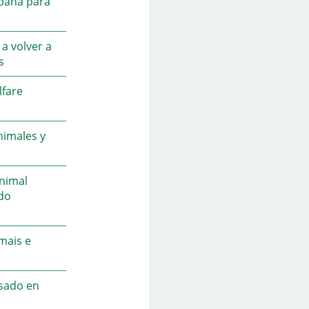
mpaña para
 a volver a
s
lfare
nimales y
Animal
ido
mais e
asado en