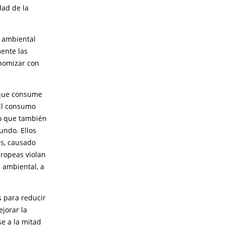
ad de la
n ambiental
ente las
onomizar con
 que consume
 El consumo
no que también
undo. Ellos
es, causado
uropeas violan
 ambiental, a
s para reducir
ejorar la
se a la mitad