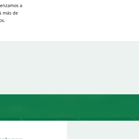
omenzamos a
% más de
os.