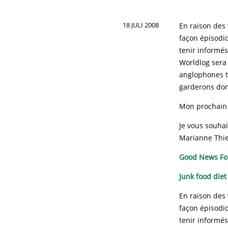
18 JULI 2008
En raison des
façon épisodi
tenir informés
Worldlog sera
anglophones t
garderons don
Mon prochain ‘
Je vous souhai
Marianne Thi
Good News For
Junk food diet
En raison des
façon épisodi
tenir informés