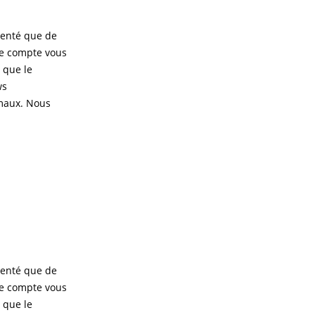
menté que de
je compte vous
 que le
ws
imaux. Nous
menté que de
je compte vous
 que le