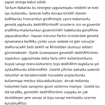
yapan önerge kabul edildi.
TarÄ±m BakanÄ± bu önergeyi uygulamayÄ± reddetti ve evet
oyu kullandÄ±. Gelecek hafta Avrupa birliÄŸi dönem
baÅŸkanÄ± Fransa’nÄ±n giriÅŸimiyle, çevre bakanlarÄ±
genetik yapÄ±sÄ± deÄŸiÅŸtirilmiÅŸ ürünlerin izni ve güvenlik
araÅŸtÄ±rmalarÄ±nÄ±n güvenilirliÄŸi hakkÄ±nda görüÅŸme
yapacaklardÄ±r. Hayvan Koruma Partisi ürünlerdeki genetik
oynamalara karÅŸÄ± çünkü uzun vadede ne gibi sonuçlar
doÄŸuracaÄŸi belli deÄŸil ve ÅŸimdiden olumsuz etkileri
görülmektedir. Öyleki Greenpeace genetiÄŸi deÄŸiÅŸtirilmis
soyanÄ±n uygulamada daha fazla zehir kullanÄ±mÄ±na,
büyük sanayi mono-kültürlere, biyo deÄŸiÅŸim kaybÄ±na yol
açtÄ±ÄŸÄ±nÄ± bildirmiÅŸtir. Üstelik çiftciler pahalÄ± patentli
tohumlar ve beraberindeki mücadele araçlarÄ±nÄ±
kullanmaya mecbur bÄ±rakÄ±lÄ±lyor. Ancak Hollanda
hükümeti hala sanayinin güzel sözlerine inaniyor. Üstelik bu
tek taraflÄ±, genetiÄŸi deÄŸiÅŸtirilmis soyayÄ± en çok
destekleyen yem sanayi ve biyo sanayi menfaatÄ± üzerine
kurulmuÅŸtur.