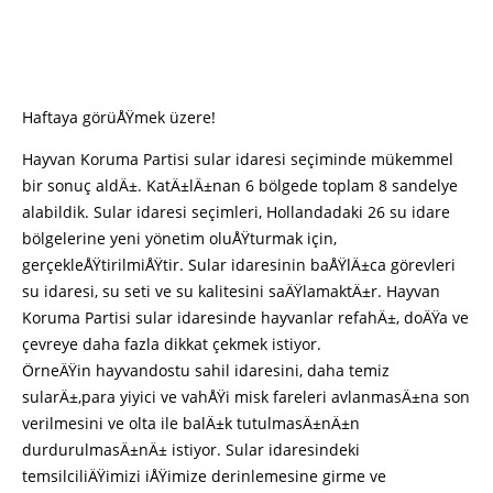
Haftaya görüÅŸmek üzere!
Hayvan Koruma Partisi sular idaresi seçiminde mükemmel
bir sonuç aldÄ±. KatÄ±lÄ±nan 6 bölgede toplam 8 sandelye
alabildik. Sular idaresi seçimleri, Hollandadaki 26 su idare
bölgelerine yeni yönetim oluÅŸturmak için,
gerçekleÅŸtirilmiÅŸtir. Sular idaresinin baÅŸlÄ±ca görevleri
su idaresi, su seti ve su kalitesini saÄŸlamaktÄ±r. Hayvan
Koruma Partisi sular idaresinde hayvanlar refahÄ±, doÄŸa ve
çevreye daha fazla dikkat çekmek istiyor.
ÖrneÄŸin hayvandostu sahil idaresini, daha temiz
sularÄ±,para yiyici ve vahÅŸi misk fareleri avlanmasÄ±na son
verilmesini ve olta ile balÄ±k tutulmasÄ±nÄ±n
durdurulmasÄ±nÄ± istiyor. Sular idaresindeki
temsilciliÄŸimizi iÅŸimize derinlemesine girme ve