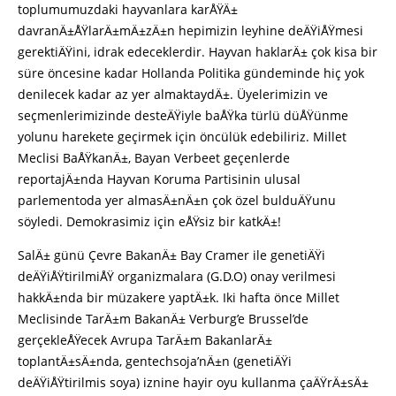
toplumumuzdaki hayvanlara karÅŸÄ±
davranÄ±ÅŸlarÄ±mÄ±zÄ±n hepimizin leyhine deÄŸiÅŸmesi
gerektiÄŸini, idrak edeceklerdir. Hayvan haklarÄ± çok kisa bir
süre öncesine kadar Hollanda Politika gündeminde hiç yok
denilecek kadar az yer almaktaydÄ±. Üyelerimizin ve
seçmenlerimizinde desteÄŸiyle baÅŸka türlü düÅŸünme
yolunu harekete geçirmek için öncülük edebiliriz. Millet
Meclisi BaÅŸkanÄ±, Bayan Verbeet geçenlerde
reportajÄ±nda Hayvan Koruma Partisinin ulusal
parlementoda yer almasÄ±nÄ±n çok özel bulduÄŸunu
söyledi. Demokrasimiz için eÅŸsiz bir katkÄ±!
SalÄ± günü Çevre BakanÄ± Bay Cramer ile genetiÄŸi
deÄŸiÅŸtirilmiÅŸ organizmalara (G.D.O) onay verilmesi
hakkÄ±nda bir müzakere yaptÄ±k. Iki hafta önce Millet
Meclisinde TarÄ±m BakanÄ± Verburg’e Brussel’de
gerçekleÅŸecek Avrupa TarÄ±m BakanlarÄ±
toplantÄ±sÄ±nda, gentechsoja’nÄ±n (genetiÄŸi
deÄŸiÅŸtirilmis soya) iznine hayir oyu kullanma çaÄŸrÄ±sÄ±