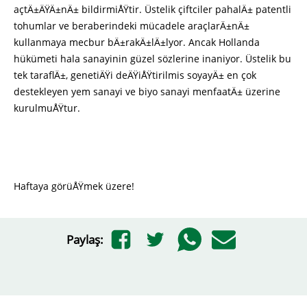
açtÄ±ÄŸÄ±nÄ± bildirmiÅŸtir. Üstelik çiftciler pahalÄ± patentli
tohumlar ve beraberindeki mücadele araçlarÄ±nÄ±
kullanmaya mecbur bÄ±rakÄ±lÄ±lyor. Ancak Hollanda
hükümeti hala sanayinin güzel sözlerine inaniyor. Üstelik bu
tek taraflÄ±, genetiÄŸi deÄŸiÅŸtirilmis soyayÄ± en çok
destekleyen yem sanayi ve biyo sanayi menfaatÄ± üzerine
kurulmuÅŸtur.
Haftaya görüÅŸmek üzere!
Paylaş: