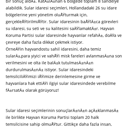
bir sonuç aldÄ±. KatÄ±lÄ±nan 6 bölgede toplam 8 sandelye
alabildik. Sular idaresi seçimleri, Hollandadaki 26 su idare
bölgelerine yeni yönetim oluÅŸturmak için,
gerçekleÅŸtirilmiÅŸtir. Sular idaresinin baÅŸlÄ±ca görevleri
su idaresi, su seti ve su kalitesini saÄŸlamaktÄ±r. Hayvan
Koruma Partisi sular idaresinde hayvanlar refahÄ±, doÄŸa ve
çevreye daha fazla dikkat çekmek istiyor.
ÖrneÄŸin hayvandostu sahil idaresini, daha temiz
sularÄ±,para yiyici ve vahÅŸi misk fareleri avlanmasÄ±na son
verilmesini ve olta ile balÄ±k tutulmasÄ±nÄ±n
durdurulmasÄ±nÄ± istiyor. Sular idaresindeki
temsilciliÄŸimizi iÅŸimize derinlemesine girme ve
hayvanlara hak ettiÄŸi ilgiyi sular idaresindede verebilme
fÄ±rsatÄ± olarak görüyoruz!
Sular idaresi seçimlerinin sonuçlarÄ±nÄ±n açÄ±klanmasÄ±
ile birlikte Hayvan Koruma Partisi toplam 20 halk
temsilcisine sahip olmuÅŸtur. Gittikçe daha fazla insan,