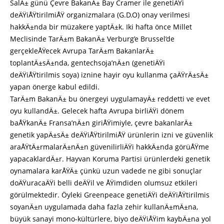
SalÄ± günü Çevre BakanÄ± Bay Cramer ile genetiÄŸi
deÄŸiÅŸtirilmiÅŸ organizmalara (G.D.O) onay verilmesi
hakkÄ±nda bir müzakere yaptÄ±k. Iki hafta önce Millet
Meclisinde TarÄ±m BakanÄ± Verburg’e Brussel’de
gerçekleÅŸecek Avrupa TarÄ±m BakanlarÄ±
toplantÄ±sÄ±nda, gentechsoja’nÄ±n (genetiÄŸi
deÄŸiÅŸtirilmis soya) iznine hayir oyu kullanma çaÄŸrÄ±sÄ±
yapan önerge kabul edildi.
TarÄ±m BakanÄ± bu önergeyi uygulamayÄ± reddetti ve evet
oyu kullandÄ±. Gelecek hafta Avrupa birliÄŸi dönem
baÅŸkanÄ± Fransa’nÄ±n giriÅŸimiyle, çevre bakanlarÄ±
genetik yapÄ±sÄ± deÄŸiÅŸtirilmiÅŸ ürünlerin izni ve güvenlik
araÅŸtÄ±rmalarÄ±nÄ±n güvenilirliÄŸi hakkÄ±nda görüÅŸme
yapacaklardÄ±r. Hayvan Koruma Partisi ürünlerdeki genetik
oynamalara karÅŸÄ± çünkü uzun vadede ne gibi sonuçlar
doÄŸuracaÄŸi belli deÄŸil ve ÅŸimdiden olumsuz etkileri
görülmektedir. Öyleki Greenpeace genetiÄŸi deÄŸiÅŸtirilmis
soyanÄ±n uygulamada daha fazla zehir kullanÄ±mÄ±na,
büyük sanayi mono-kültürlere, biyo deÄŸiÅŸim kaybÄ±na yol