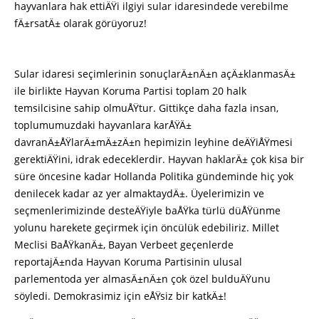
hayvanlara hak ettiÄŸi ilgiyi sular idaresindede verebilme
fÄ±rsatÄ± olarak görüyoruz!
Sular idaresi seçimlerinin sonuçlarÄ±nÄ±n açÄ±klanmasÄ±
ile birlikte Hayvan Koruma Partisi toplam 20 halk
temsilcisine sahip olmuÅŸtur. Gittikçe daha fazla insan,
toplumumuzdaki hayvanlara karÅŸÄ±
davranÄ±ÅŸlarÄ±mÄ±zÄ±n hepimizin leyhine deÄŸiÅŸmesi
gerektiÄŸini, idrak edeceklerdir. Hayvan haklarÄ± çok kisa bir
süre öncesine kadar Hollanda Politika gündeminde hiç yok
denilecek kadar az yer almaktaydÄ±. Üyelerimizin ve
seçmenlerimizinde desteÄŸiyle baÅŸka türlü düÅŸünme
yolunu harekete geçirmek için öncülük edebiliriz. Millet
Meclisi BaÅŸkanÄ±, Bayan Verbeet geçenlerde
reportajÄ±nda Hayvan Koruma Partisinin ulusal
parlementoda yer almasÄ±nÄ±n çok özel bulduÄŸunu
söyledi. Demokrasimiz için eÅŸsiz bir katkÄ±!