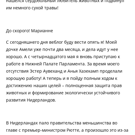
нашелся сердобольный любитель животных и подкинул
им немного сухой травы!
До скорого! Марианне
С сегодняшнего дня веблог буду вести опять я! Моей
дочке Амели уже почти два месяца, и дела идут у нее
хорошо. А с четырнадцатого мая я вновь приступаю к
работе в Нижней Палате Парламента. За время моего
отсутствия Эстер Аувеханд и Анья Хазекамп проделали
хорошую работу! А теперь и я пойду полным ходом к
достижению наших целей – полноценная защита прав
животных и формирование экологически устойчивого
развития Нидерландов.
В Нидерландах пало правительства меньшинства во
главе с премьер-министром Рютте, а произошло это из-за