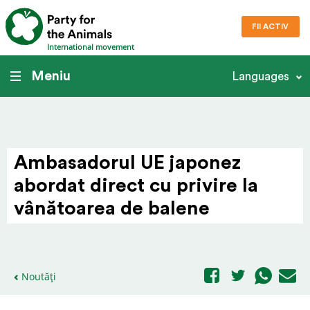
FII ACTIV
International movement
Meniu
Languages
Amba­s­a­dorul UE japonez
abordat direct cu privire la
vânătoarea de balene
Noutăți