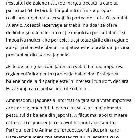
Pescuitul de Balene (IWC) de marțea trecută la care au
participat 64 de țări. În timpul întrunirii s-a propus
realizarea unei noi rezervații în partea de sud a Oceanului
Atlantic. Această rezervație ar trebui nu doar să ofere
delfinilor și balenelor protecție împotriva pescuitului, ci și
împotriva multor alte pericole. Deși toate țările din regiune
au sprijinit aceste planuri, inițiativa este blocată din pricina
presiunilor din partea Japoniei.
„Este de neînțeles cum Japonia a votat din nou împotriva
reglementărilor pentru protecția balenelor. Protejarea
balenelor de la dispariție este în interesul tuturor”, declară
Hazekamp către ambasadorul Kodama.
Ambasadorul japonez a informat că țara sa a votat împotriva
acestor reglementări deoarece aceasta ar impedimenta
pescuitul de balene din Japonia. A făcut mai apoi trimitere
către o corespondență ce a avut loc anul acesta între
Partidul pentru Animale și predecesorul său, prin care
Hazekamp îi menționa ambasadorului în legătură cu o