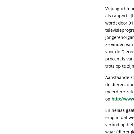
Vrijdagochtend
als rapportcij
wordt door 91
televisieprog
jongerenorgan
ze vinden van 
voor de Dieren
procent is van
trots op te zijn
Aanstaande zo
de dieren, do
meerdere zetel
op
http://www
En helaas gaa
erop in dat w
verbod op het
waar (dieren)l