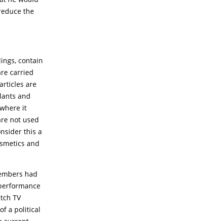
reduce the
ings, contain
are carried
rticles are
plants and
 where it
 are not used
nsider this a
osmetics and
members had
 performance
utch TV
 a political