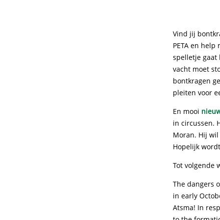
Vind jij bontk
PETA en help 
spelletje gaa
vacht moet st
bontkragen ge
pleiten voor e
En mooi
nieu
in circussen. 
Moran. Hij wil
Hopelijk word
Tot volgende 
The dangers o
in early Octob
Atsma! In res
to the formati