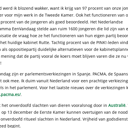
 werd ik blozend wakker, want ik krijg van 97 procent van onze jo
fer voor mijn werk in de Tweede Kamer. Ook het functioneren van o
 procent van de jongeren als goed beoordeeld. Het Nederlandse
ramma EenVandaag stelde aan ruim 1600 jongeren die lid zijn van e
isatie de vraag hoe ze het functioneren van hun eigen partij beoo
het huidige kabinet Rutte. Tachtig procent van de PINK!-leden vindt
 als oppositiepartij duidelijke alternatieven voor de kabinetsplann
 mening dat de partij vooral de koers moet blijven varen die ze nu 
!
ndag zijn er parlementsverkiezingen in Spanje. PACMA, de Spaanse
et ook mee. Ik duim vanuit Nederland voor een prachtige verkiezing
s in het parlement. Voor het laatste nieuws over de verkiezingen k
.pacma.es/
.
t het onverdoofd slachten van dieren vooralsnog door in
Australië
.
e op 13 december de Eerste Kamer kunnen overtuigen van de nood
 onverdoofd ritueel slachten in Nederland. Vrijheid van godsdiens
eed begint.