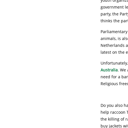
youth organiza
government le
party, the Par
thinks the par
Parliamentary 
animals, is al
Netherlands an
latest on the e
Unfortunately,
Australia
. We 
need for a ban
Religious fre
Do you also ha
help raccoon T
the killing of
buy jackets wi