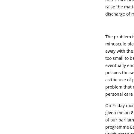
raise the mat
discharge of m
The problem i
minuscule plas
away with the 
too small to b
eventually end
poisons the se
as the use of 
problem that m
personal care 
On Friday mor
given me an 8
of our parlia
programme Een