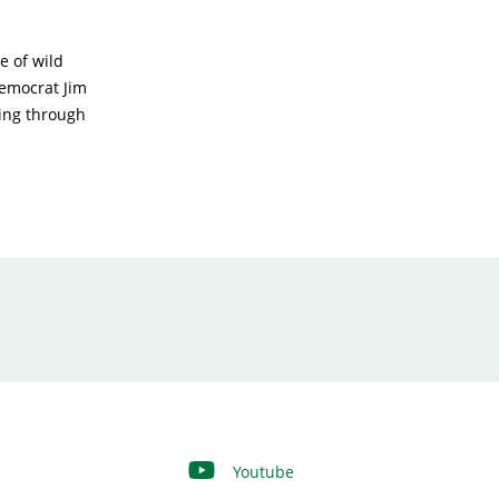
e of wild
Democrat Jim
ping through
Youtube