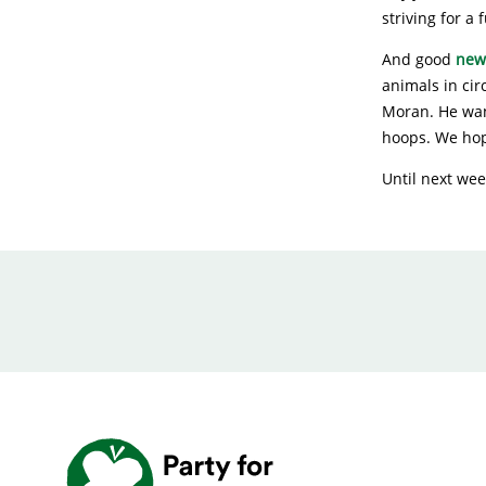
striving for a
And good
new
animals in cir
Moran. He wan
hoops. We hope
Until next wee