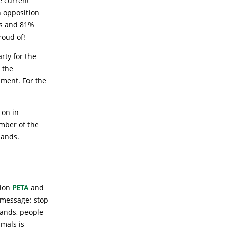
e current
n opposition
ans and 81%
roud of!
rty for the
n the
ament. For the
 on in
mber of the
lands.
tion
PETA
and
s message: stop
rlands, people
imals is