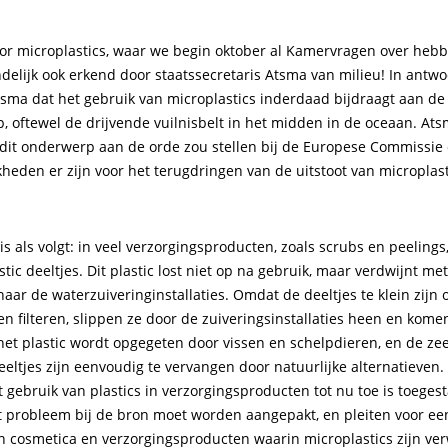
or microplastics, waar we begin oktober al Kamervragen over hebb
delijk ook erkend door staatssecretaris Atsma van milieu! In antw
tsma dat het gebruik van microplastics inderdaad bijdraagt aan d
p, oftewel de drijvende vuilnisbelt in het midden in de oceaan. At
j dit onderwerp aan de orde zou stellen bij de Europese Commissie
heden er zijn voor het terugdringen van de uitstoot van microplast
s als volgt: in veel verzorgingsproducten, zoals scrubs en peelings,
tic deeltjes. Dit plastic lost niet op na gebruik, maar verdwijnt met
ar de waterzuiveringinstallaties. Omdat de deeltjes te klein zijn 
n filteren, slippen ze door de zuiveringsinstallaties heen en kome
het plastic wordt opgegeten door vissen en schelpdieren, en de zee 
eeltjes zijn eenvoudig te vervangen door natuurlijke alternatieven.
 gebruik van plastics in verzorgingsproducten tot nu toe is toegest
t probleem bij de bron moet worden aangepakt, en pleiten voor ee
n cosmetica en verzorgingsproducten waarin microplastics zijn ver