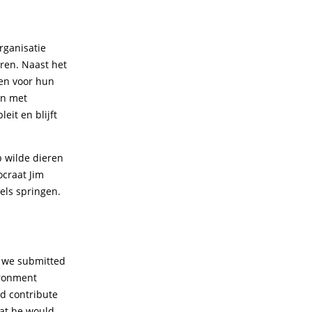
ganisatie
ren. Naast het
den voor hun
en met
it en blijft
p wilde dieren
ocraat Jim
els springen.
s we submitted
ironment
ed contribute
hat he would