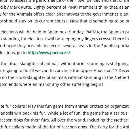
tion to assess the performance of their own parties and that of th
d by Mark Rutte. Eighty percent of PINK! members think that, as a
ty for the Animals offers clear alternatives to the government’s pl
ty should stay on its current course. Now that is something to be p
elections will be held in Spain next Sunday. PACMA, the Spanish pa
so standing for election. I will be keeping my fingers crossed here i
d hope they are able to secure several seats in the Spanish parli
lections, go to
http://www.pacma.es/
.
 the ritual slaughter of animals without prior stunning is still going
are going to do all we can to convince the Upper House on 13 Dece
 on the ritual slaughter of animals without stunning in the Nether
edom ends where animal or any other suffering begins
te fur collars? Play this fun game from animal protection organiza
anooki win back his fur. While a lot of fun, the game has a seriou
 raccoon dogs for their furs. All over the world, including the Nethe
th fur collars made of the fur of raccoon dogs. The Party for the An