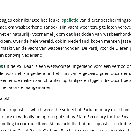
raagjes ook niks? Doe het 'leuke'
spelletje
van dierenbeschermingsor
mee om wasbeerhond Tanooki zijn vacht weer terug te laten verove
t het er natuurlijk voornamelijk om dat het doden van wasbeerhon
oppen. Over de hele wereld, ook in Nederland, kopen mensen jass
maakt van de vacht van wasbeerhonden. De Partij voor de Dieren ple
en bontvrij Nederland.
ws
uit de VS. Daar is een wetsvoorstel ingediend voor een verbod o
Het voorstel is ingediend in het Huis van Afgevaardigden door dem
 een einde maken aan olifanten op krukjes en tijgers die door hoep
t het voorstel aangenomen.
week!
f microplastics, which were the subject of Parliamentary question
er, are now finally being recognized by State Secretary for the Env
ponding to our questions, Atsma admits that microplastics do inde
on of the Great Pacific Garbage Patch. Atsma went on to promise t