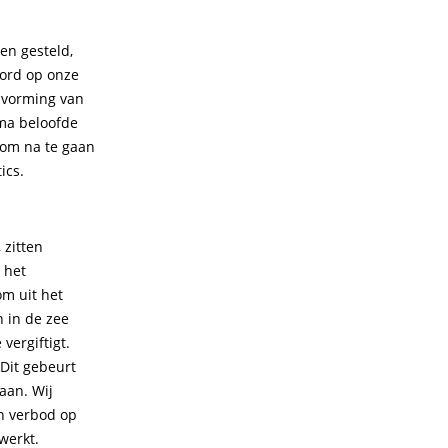
en gesteld,
oord op onze
e vorming van
sma beloofde
 om na te gaan
ics.
 zitten
 het
om uit het
n in de zee
vergiftigt.
 Dit gebeurt
aan. Wij
n verbod op
werkt.