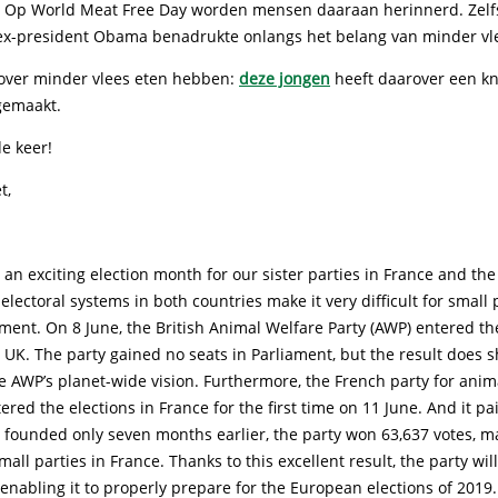
. Op World Meat Free Day worden mensen daaraan herinnerd. Zelf
x-president Obama benadrukte onlangs het belang van minder vle
 over minder vlees eten hebben:
deze jongen
heeft daarover een k
gemaakt.
e keer!
t,
an exciting election month for our sister parties in France and the
lectoral systems in both countries make it very difficult for small 
ament. On 8 June, the British Animal Welfare Party (AWP) entered t
e UK. The party gained no seats in Parliament, but the result does
e AWP’s planet-wide vision. Furthermore, the French party for anima
ered the elections in France for the first time on 11 June. And it pai
 founded only seven months earlier, the party won 63,637 votes, ma
small parties in France. Thanks to this excellent result, the party wil
 enabling it to properly prepare for the European elections of 2019.