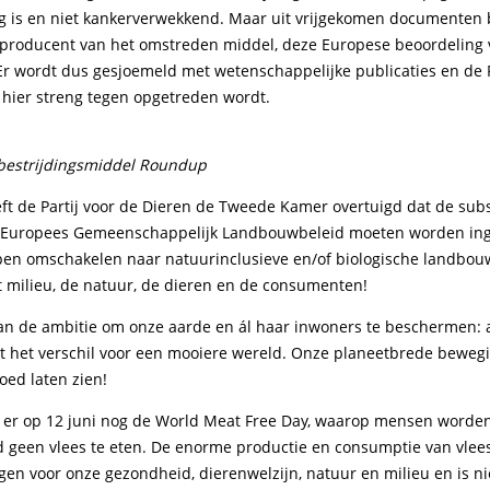
lig is en niet kankerverwekkend. Maar uit vrijgekomen documenten b
producent van het omstreden middel, deze Europese beoordeling
Er wordt dus gesjoemeld met wetenschappelijke publicaties en de P
t hier streng tegen opgetreden wordt.
dbestrijdingsmiddel Roundup
ft de Partij voor de Dieren de Tweede Kamer overtuigd dat de subs
t Europees Gemeenschappelijk Landbouwbeleid moeten worden in
pen omschakelen naar natuurinclusieve en/of biologische landbouw
t milieu, de natuur, de dieren en de consumenten!
n de ambitie om onze aarde en ál haar inwoners te beschermen: a
 het verschil voor een mooiere wereld. Onze planeetbrede bewegi
ed laten zien!
s er op 12 juni nog de World Meat Free Day, waarop mensen worde
geen vlees te eten. De enorme productie en consumptie van vlees
gen voor onze gezondheid, dierenwelzijn, natuur en milieu en is n