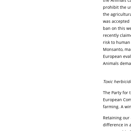
the Animals c
prohibit the u
the agricultur
was accepted 
ban on this w
recently clai
risk to human
Monsanto, man
European evalu
Animals deman
Toxic herbici
The Party for 
European Comm
farming. A wi
Retaining our 
difference in 