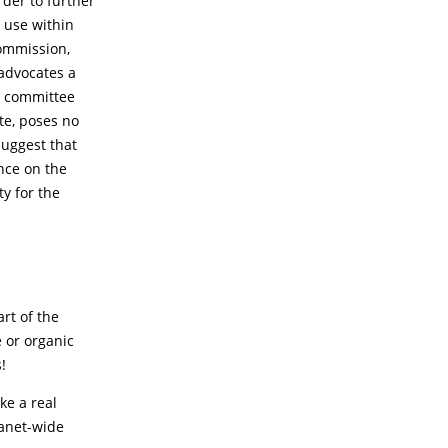
der to further
 use within
Commission,
 advocates a
t committee
te, poses no
uggest that
nce on the
y for the
rt of the
 or organic
!
ke a real
lanet-wide