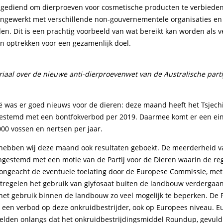
 ingediend om dierproeven voor cosmetische producten te verbieden
ngewerkt met verschillende non-gouvernementele organisaties en
n. Dit is een prachtig voorbeeld van wat bereikt kan worden als v
 optrekken voor een gezamenlijk doel.
iaal over de nieuwe anti-dierproevenwet van de Australische parti
ië was er goed nieuws voor de dieren: deze maand heeft het Tsjech
estemd met een bontfokverbod per 2019. Daarmee komt er een ei
000 vossen en nertsen per jaar.
hebben wij deze maand ook resultaten geboekt. De meerderheid 
ngestemd met een motie van de Partij voor de Dieren waarin de re
ongeacht de eventuele toelating door de Europese Commissie, me
tregelen het gebruik van glyfosaat buiten de landbouw verdergaan
het gebruik binnen de landbouw zo veel mogelijk te beperken. De P
t een verbod op deze onkruidbestrijder, ook op Europees niveau. 
stelden onlangs dat het onkruidbestrijdingsmiddel Roundup, gevuld