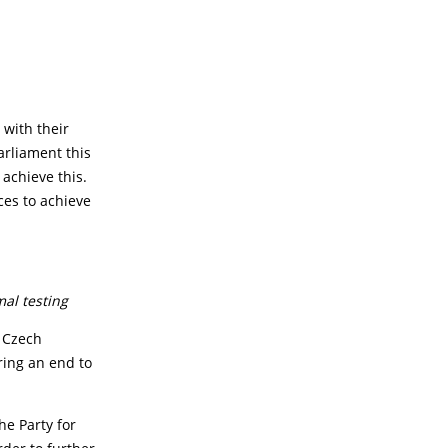
 with their
arliament this
achieve this.
ces to achieve
mal testing
e Czech
ring an end to
he Party for