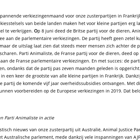
spannende verkiezingenmaand voor onze zusterpartijen in Frankrij
 kiesstelsels van beide landen maken het voor kleine partijen erg l
l te verkrijgen.
O
p 8 juni deed de Britse partij voor de dieren, An
mee aan de parlementaire verkiezingen. De partij heeft geen zetel 
maar de uitslag laat zien dat steeds meer mensen zich achter de 
scharen. Parti Animaliste, de Franse partij voor de dieren, deed op 
 aan de Franse parlementaire verkiezingen. En met succes: de part
n, ondanks dat de partij pas zeven maanden geleden is opgerich
 in een keer de grootste van alle kleine partijen in Frankrijk. Dankzi
de partij de komende vijf jaar overheidssubsidies ontvangen. Met di
kunnen voorbereiden op de Europese verkiezingen in 2019. Dat belo
 Parti Animaliste in actie
astisch nieuws van onze zusterpartij uit Australië, Animal Justice Par
et Australische parlement, mede dankzij vele inspanningen van AJP