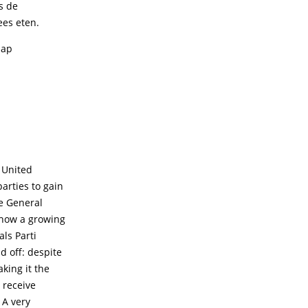
s de
es eten.
nap
 United
parties to gain
he General
 show a growing
ls Parti
d off: despite
king it the
l receive
 A very