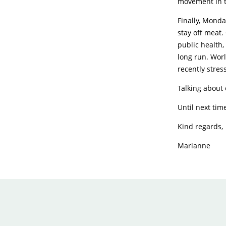
movement in t
Finally, Mond
stay off meat
public health,
long run. Wor
recently stres
Talking about 
Until next tim
Kind regards,
Marianne