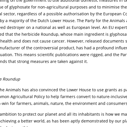
alling on the government to use additional domestic measures in or
se of glyphosate for non-agricultural purposes and to minimise the
al sector, regardless of a possible authorisation by the European 
by a majority of the Dutch Lower House. The Party for the Animals
eed destroyer on a national as well as European level. An EU exper
med that the herbicide Roundup, whose main ingredient is glyphosa
 health and does not cause cancer. However, released documents s
ufacturer of the controversial product, has had a profound influe
ation. This means scientific publications were rigged, and the Part
ds that strong measures are taken against it.
de Roundup
the Animals has also convinced the Lower House to use grants as pa
on Agricultural Policy to help farmers convert to nature-inclusive
n-win for farmers, animals, nature, the environment and consumers
ambition to protect our planet and all its inhabitants is how we ma
achieving a better world, as has been aptly demonstrated by our p