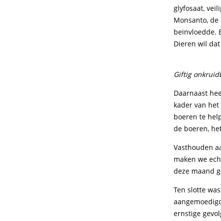
glyfosaat, vei
Monsanto, de 
beïnvloedde. 
Dieren wil da
Giftig onkrui
Daarnaast hee
kader van he
boeren te hel
de boeren, he
Vasthouden aa
maken we echt
deze maand go
Ten slotte wa
aangemoedigd 
ernstige gevol