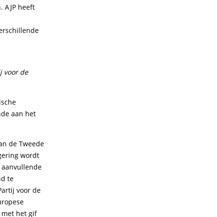
. AJP heeft
erschillende
j voor de
ische
nde aan het
van de Tweede
gering wordt
t aanvullende
d te
artij voor de
Europese
 met het gif