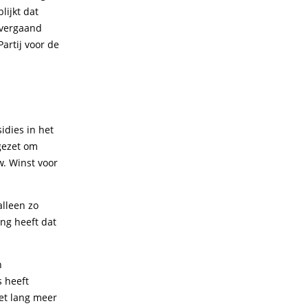
lijkt dat
 vergaand
artij voor de
idies in het
gezet om
. Winst voor
lleen zo
ng heeft dat
n
 heeft
iet lang meer