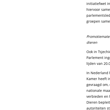
initiatiefwet
hiervoor same
parlementslede
groepen samen
Promotiemater
dieren
Ook in Tsjech
Parlement ing
lijden van 20.
In Nederland 
Kamer heeft i
gevraagd om, 
nationale maa
verbieden en 
Dieren beplei
autoriteiten 