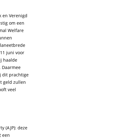
k en Verenigd
astig om een
imal Welfare
kunnen
planeetbrede
11 juni voor
ij haalde
t. Daarmee
j dit prachtige
t geld zullen
oft veel
ty (AJP): deze
, een