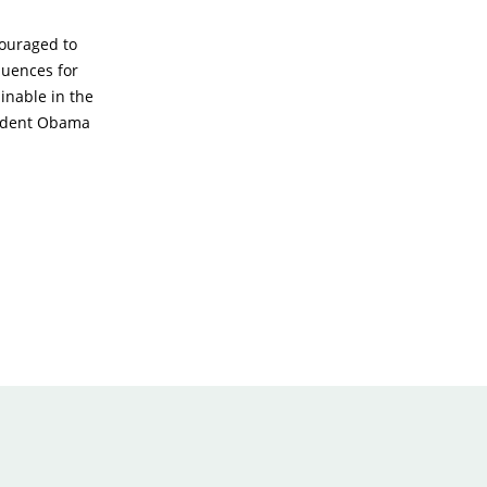
couraged to
quences for
inable in the
sident Obama