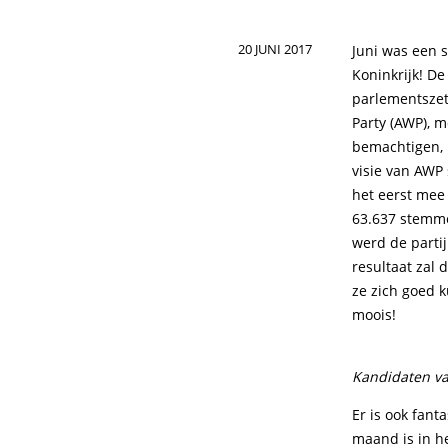
20 JUNI 2017
Juni was een 
Koninkrijk! De
parlementszete
Party (AWP), 
bemachtigen, 
visie van AWP 
het eerst mee
63.637 stemme
werd de partij
resultaat zal 
ze zich goed 
moois!
Kandidaten van
Er is ook fant
maand is in h