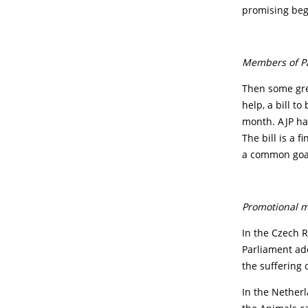
promising beg
Members of Par
Then some grea
help, a bill t
month. AJP ha
The bill is a 
a common goa
Promotional ma
In the Czech R
Parliament ado
the suffering 
In the Netherl