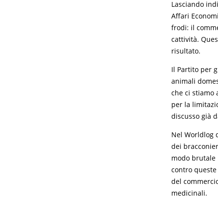
Lasciando indi
Affari Economi
frodi: il comm
cattività. Que
risultato.
Il Partito per 
animali domes
che ci stiamo 
per la limitaz
discusso già d
Nel Worldlog 
dei bracconier
modo brutale 
contro queste 
del commercio 
medicinali.