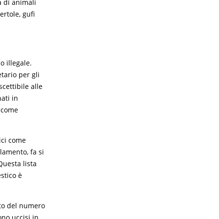
a di animali
rtole, gufi
o illegale.
tario per gli
cettibile alle
ati in
e come
tici come
amento, fa si
Questa lista
stico è
nto del numero
ono uccisi in