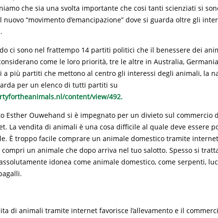
niamo che sia una svolta importante che cosi tanti scienziati si sono
el nuovo “movimento d’emancipazione” dove si guarda oltre gli inter
.
do ci sono nel frattempo 14 partiti politici che il benessere dei anima
considerano come le loro priorità, tre le altre in Australia, Germani
 a più partiti che mettono al centro gli interessi degli animali, la n
arda per un elenco di tutti partiti su
rtyfortheanimals.nl/content/view/492.
o Esther Ouwehand si è impegnato per un divieto sul commercio d
et. La vendita di animali è una cosa difficile al quale deve essere po
le. È troppo facile comprare un animale domestico tramite internet
 compri un animale che dopo arriva nel tuo salotto. Spesso si tratt
assolutamente idonea come animale domestico, come serpenti, luce
agalli.
dita di animali tramite internet favorisce l’allevamento e il commerci