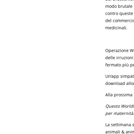
modo brutale 
contro queste 
del commercio 
medicinali.
Operazione Wor
delle irruzion
fermato più pe
Un’app simpati
download all
Alla prossima
Questo Worldl
per maternità
La settimana s
animali & anima