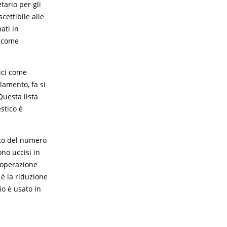
tario per gli
cettibile alle
ati in
e come
tici come
amento, fa si
Questa lista
stico è
nto del numero
ono uccisi in
’operazione
è la riduzione
io è usato in