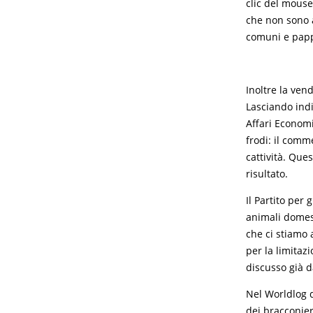
clic del mouse
che non sono 
comuni e papp
Inoltre la ven
Lasciando indi
Affari Economi
frodi: il comm
cattività. Que
risultato.
Il Partito per 
animali domes
che ci stiamo 
per la limitaz
discusso già d
Nel Worldlog 
dei bracconier