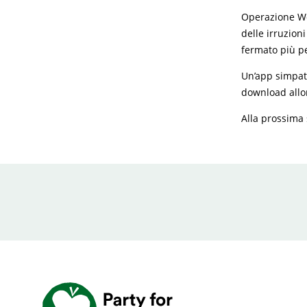
Operazione Wor
delle irruzion
fermato più pe
Un’app simpati
download all
Alla prossima