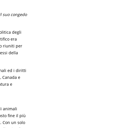
il suo congedo
litica degli
tifico era
 riuniti per
essi della
li ed i diritti
a, Canada e
atura e
i animali
sto fine il più
. Con un solo