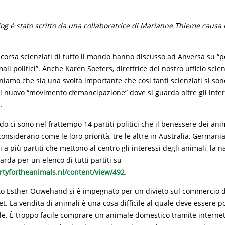
og è stato scritto da una collaboratrice di Marianne Thieme causa 
.
corsa scienziati di tutto il mondo hanno discusso ad Anversa su “po
li politici”. Anche Karen Soeters, direttrice del nostro ufficio scien
niamo che sia una svolta importante che cosi tanti scienziati si sono
el nuovo “movimento d’emancipazione” dove si guarda oltre gli inter
.
do ci sono nel frattempo 14 partiti politici che il benessere dei anima
considerano come le loro priorità, tre le altre in Australia, Germani
 a più partiti che mettono al centro gli interessi degli animali, la n
arda per un elenco di tutti partiti su
rtyfortheanimals.nl/content/view/492.
o Esther Ouwehand si è impegnato per un divieto sul commercio d
et. La vendita di animali è una cosa difficile al quale deve essere po
le. È troppo facile comprare un animale domestico tramite internet