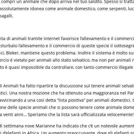
 compri un animale che dopo arriva nel tuo salotto. Spesso si tratt
assolutamente idonea come animale domestico, come serpenti, luce
agalli.
dita di animali tramite internet favorisce l’allevamento e il commerci
sturbato l’allevamento e il commercio di queste specie il sottosegre
ci, Bleker, mantiene questo problema. Inoltre il sistema è molto sus
ercio è vietato per animali allo stato selvatico, ma non per animali n
sto è quasi impossibile da controllare, con tanto commercio illegal
gli Animali ha fatto ripartire la discussione sul tenere animali selva
tici. Una nostra mozione che ha ottenuto una maggioranza nel Parl
avvicinando a una cosi detta “lista positiva” per animali domestici. 
ione delle specie animali che si possono tenere come animale dome
a venti anni… Speriamo che la lista sarà ufficializzata velocemente!
di settimana nove Marianne ha indicato che c’è un notevole aume
i d’elefanti in Africa. Un aumento preoccupante, dove gli elefanti s