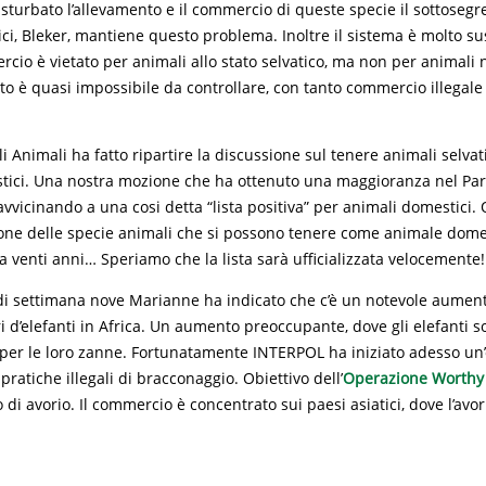
sturbato l’allevamento e il commercio di queste specie il sottosegre
ci, Bleker, mantiene questo problema. Inoltre il sistema è molto sus
ercio è vietato per animali allo stato selvatico, ma non per animali n
sto è quasi impossibile da controllare, con tanto commercio illegal
gli Animali ha fatto ripartire la discussione sul tenere animali selva
tici. Una nostra mozione che ha ottenuto una maggioranza nel Parl
avvicinando a una cosi detta “lista positiva” per animali domestici. 
ione delle specie animali che si possono tenere come animale dome
a venti anni… Speriamo che la lista sarà ufficializzata velocemente!
di settimana nove Marianne ha indicato che c’è un notevole aume
i d’elefanti in Africa. Un aumento preoccupante, dove gli elefanti s
per le loro zanne. Fortunatamente INTERPOL ha iniziato adesso un
pratiche illegali di bracconaggio. Obiettivo dell’
Operazione Worthy
di avorio. Il commercio è concentrato sui paesi asiatici, dove l’avor