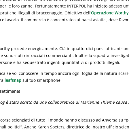
per le loro zanne. Fortunatamente INTERPOL ha iniziato adesso un
pratiche illegali di bracconaggio. Obiettivo dell’
Operazione Worthy
di avorio. Il commercio è concentrato sui paesi asiatici, dove l’avor
thy procede energicamente. Già in quattordici paesi africani sono
i e sono stati rintracciati commercianti. Inoltre la squadra investiga
rsone e ha sequestrato ingenti quantitativi di prodotti illegali.
ca se voi conoscere in tempo ancora ogni foglia della natura scar
ora
leafsnap
sul tuo smartphone!
 settimana!
og è stato scritto da una collaboratrice di Marianne Thieme causa 
.
corsa scienziati di tutto il mondo hanno discusso ad Anversa su “po
li politici”. Anche Karen Soeters, direttrice del nostro ufficio scien