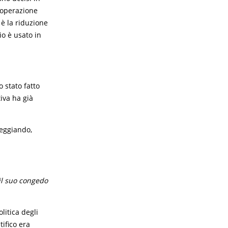
’operazione
è la riduzione
io è usato in
 stato fatto
tiva ha già
seggiando,
il suo congedo
litica degli
tifico era