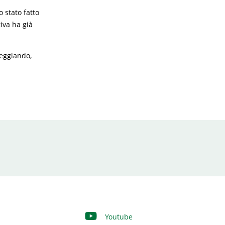
 stato fatto
tiva ha già
seggiando,
Youtube