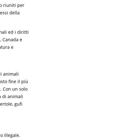
 riuniti per
essi della
li ed i diritti
a, Canada e
atura e
i animali
sto fine il più
. Con un solo
a di animali
rtole, gufi
o illegale.