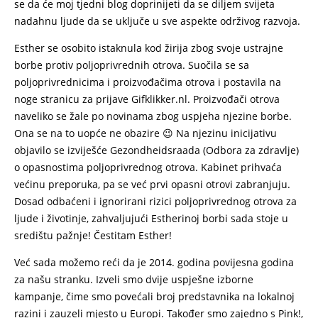
se da će moj tjedni blog doprinijeti da se diljem svijeta
nadahnu ljude da se uključe u sve aspekte održivog razvoja.
Esther se osobito istaknula kod žirija zbog svoje ustrajne
borbe protiv poljoprivrednih otrova. Suočila se sa
poljoprivrednicima i proizvođačima otrova i postavila na
noge stranicu za prijave Gifklikker.nl. Proizvođači otrova
naveliko se žale po novinama zbog uspjeha njezine borbe.
Ona se na to uopće ne obazire 😉 Na njezinu inicijativu
objavilo se izviješće Gezondheidsraada (Odbora za zdravlje)
o opasnostima poljoprivrednog otrova. Kabinet prihvaća
većinu preporuka, pa se već prvi opasni otrovi zabranjuju.
Dosad odbaćeni i ignorirani rizici poljoprivrednog otrova za
ljude i životinje, zahvaljujući Estherinoj borbi sada stoje u
središtu pažnje! Čestitam Esther!
Već sada možemo reći da je 2014. godina povijesna godina
za našu stranku. Izveli smo dvije uspješne izborne
kampanje, čime smo povećali broj predstavnika na lokalnoj
razini i zauzeli mjesto u Europi. Također smo zajedno s Pink!,