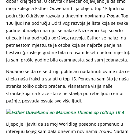
dobar kraj tjedna. U četvrtak navečer objavljeno je da smo
moja kolegica Esther Ouwehand i ja obje u top 15 ljudi na
području Održivog razvoja u dnevnim novinama
Trouw
. Top
100 ljudi na području Održivog razvoja je lista koja se svake
godine obnavlja i na njoj se nalaze Nizozemci koji su vrlo
utjecajni na području održivog razvoja. Esther se nalazi na
petnaestom mjestu, te je osoba koja se najbrže penje na
ljestvici (prošle je godine bila na osamdeset i petom mjestu).
Ja sam prošle godine bila osamnaesta, sad sam jedanaesta.
Nadamo se da će se drugi političari nadahnuti ovime i da će
cijela naša frakcija stajati u top 15. Ponosna sam što je naša
stranka toliko dobro praćena. Planetarna vizija naše
stranke,koja na kraće staze ne stavlja potrebe ljudi centar
pažnje, posvuda osvaja sve više ljudi.
Lijepo je i javiti da se moj Worldlog posebno spomenuo u
intervjuu kojeg sam dala dnevnim novinama
Trouw
. Nadam