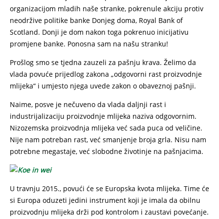
organizacijom mladih naše stranke, pokrenule akciju protiv
neodržive politike banke Donjeg doma, Royal Bank of
Scotland. Donji je dom nakon toga pokrenuo inicijativu
promjene banke. Ponosna sam na našu stranku!
Prošlog smo se tjedna zauzeli za pašnju krava. Želimo da
vlada povuće prijedlog zakona „odgovorni rast proizvodnje
mlijeka“ i umjesto njega uvede zakon o obaveznoj pašnji.
Naime, posve je nečuveno da vlada daljnji rast i
industrijalizaciju proizvodnje mlijeka naziva odgovornim.
Nizozemska proizvodnja mlijeka već sada puca od veličine.
Nije nam potreban rast, već smanjenje broja grla. Nisu nam
potrebne megastaje, već slobodne životinje na pašnjacima.
U travnju 2015., povući će se Europska kvota mlijeka. Time će
si Europa oduzeti jedini instrument koji je imala da obilnu
proizvodnju mlijeka drži pod kontrolom i zaustavi povećanje.