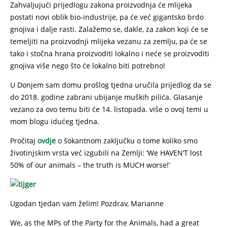
Zahvaljujući prijedlogu zakona proizvodnja će mlijeka
postati novi oblik bio-industrije, pa će već gigantsko brdo
gnojiva i dalje rasti. Zalažemo se, dakle, za zakon koji će se
temeljiti na proizvodnji mlijeka vezanu za zemlju, pa će se
tako i stočna hrana proizvoditi lokalno i neće se proizvoditi
gnojiva više nego što će lokalno biti potrebno!
U Donjem sam domu prošlog tjedna uručila prijedlog da se
do 2018. godine zabrani ubijanje muških pilića. Glasanje
vezano za ovo temu biti će 14. listopada. više o ovoj temi u
mom blogu idućeg tjedna.
Pročitaj
ovdje
o šokantnom zaključku o tome koliko smo
životinjskim vrsta već izgubili na Zemlji: ‘We HAVEN’T lost
50% of our animals – the truth is MUCH worse!’
Ugodan tjedan vam želim! Pozdrav, Marianne
We, as the MPs of the Party for the Animals, had a great