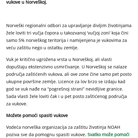
vukove u Norveškoj.
Norveški regionalni odbori za upravljanje divljim životinjama
žele loviti tri vučja čopora u takozvanoj ‘vučjoj zoni’ koja čini
samo 5% norveškog teritorija i namijenjena je vukovima za
veću zaštitu nego u ostatku zemlje.
Vuk je kritično ugrožena vrsta u Norveškoj, ali vlasti
dopuštaju ekstenzivno usmrčivanje. U Norveškoj se nalaze
područja zaštićenih vukova, ali ove zone čine samo pet posto
ukupne površine zemlje. Licence za lov brzo se izdaju kad
god se vuk nađe na “pogrešnoj strani” nevidljive granice.
Sada vlasti žele loviti čak i u pet posto zaštićenog područja
za vukove.
Možete pomoći spasiti vukove
Vodeća norveška organizacija za zaštitu životinja NOAH
poziva sve da pomognu spasiti vukove.
Svatko može pomoći