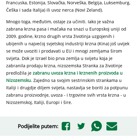
Francuska, Estonija, Slovačka, Norveška, Belgija, Luksemburg,
Češka i sada Italija) ili uvoz nerca (Novi Zeland).
Mnogo toga, međutim, ostaje za učiniti. Iako je važna
zabrana krzna pasa i mačaka na snazi ​​u Europskoj uniji od
2009. godine, krzno drugih vrsta životinja uzgojenih i
ubijenih u najvećoj svjetskoj industriji krzna (Kina) još uvijek
se može uvoziti i prodavati u EU i mnogi zemljama širom
svijeta. Dok je Izrael bio prva zemlja u svijetu koja je
zabranila prodaju krzna, nizozemska Stranka za životinje
predložila je
zabranu uvoza krzna i krznenih proizvoda u
Nizozemsku
. Zajedno sa svojim sestrinskim strankama u
Italiji i drugdje diljem svijeta, nastavlja se boriti za potpunu
zabranu proizvodnje, uvoza - i trgovine svih vrsta krzna - u
Nizozemskoj, Italiji, Europi i šire.
Podijelite putem: