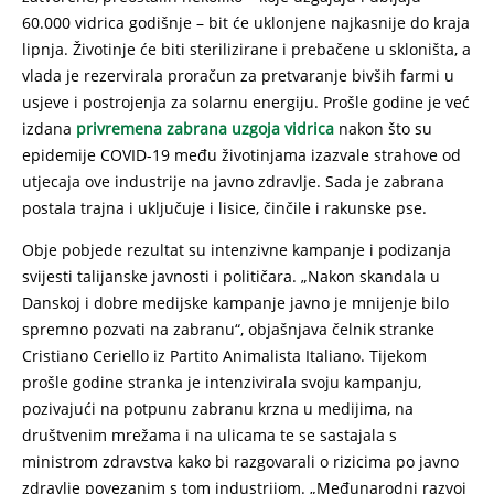
60.000 vidrica godišnje – bit će uklonjene najkasnije do kraja
lipnja. Životinje će biti sterilizirane i prebačene u skloništa, a
vlada je rezervirala proračun za pretvaranje bivših farmi u
usjeve i postrojenja za solarnu energiju. Prošle godine je već
izdana
privremena zabrana uzgoja vidrica
nakon što su
epidemije COVID-19 među životinjama izazvale strahove od
utjecaja ove industrije na javno zdravlje. Sada je zabrana
postala trajna i uključuje i lisice, činčile i rakunske pse.
Obje pobjede rezultat su intenzivne kampanje i podizanja
svijesti talijanske javnosti i političara. „Nakon skandala u
Danskoj i dobre medijske kampanje javno je mnijenje bilo
spremno pozvati na zabranu“, objašnjava čelnik stranke
Cristiano Ceriello iz Partito Animalista Italiano. Tijekom
prošle godine stranka je intenzivirala svoju kampanju,
pozivajući na potpunu zabranu krzna u medijima, na
društvenim mrežama i na ulicama te se sastajala s
ministrom zdravstva kako bi razgovarali o rizicima po javno
zdravlje povezanim s tom industrijom. „Međunarodni razvoj