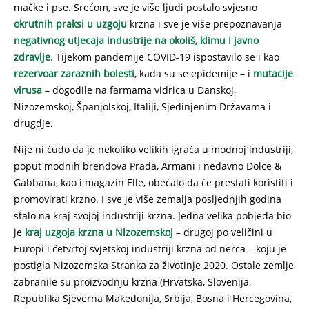
mačke i pse. Srećom, sve je više ljudi postalo svjesno
okrutnih praksi u uzgoju
krzna i sve je više prepoznavanja
negativnog utjecaja industrije na okoliš, klimu i javno
zdravlje
. Tijekom pandemije COVID-19 ispostavilo se i kao
rezervoar zaraznih bolesti
, kada su se epidemije – i
mutacije
virusa
– dogodile na farmama vidrica u Danskoj,
Nizozemskoj, Španjolskoj, Italiji, Sjedinjenim Državama i
drugdje.
Nije ni čudo da je nekoliko velikih igrača u modnoj industriji,
poput modnih brendova Prada, Armani i nedavno Dolce &
Gabbana, kao i magazin Elle, obećalo da će prestati koristiti i
promovirati krzno. I sve je više zemalja posljednjih godina
stalo na kraj svojoj industriji krzna. Jedna velika pobjeda bio
je
kraj uzgoja krzna u Nizozemskoj
– drugoj po veličini u
Europi i četvrtoj svjetskoj industriji krzna od nerca – koju je
postigla Nizozemska Stranka za životinje 2020. Ostale zemlje
zabranile su proizvodnju krzna (Hrvatska, Slovenija,
Republika Sjeverna Makedonija, Srbija, Bosna i Hercegovina,