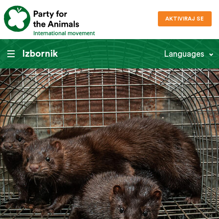
AKTIVIRAJ SE
International movement
Izbornik
Languages