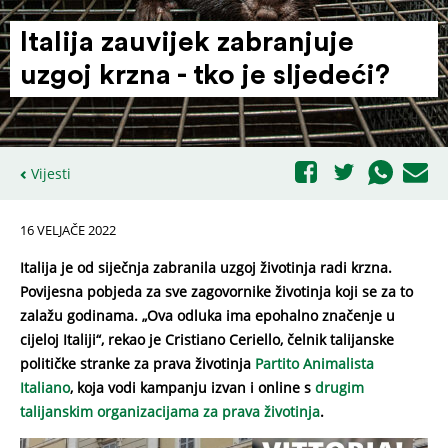
Italija zauvijek zabranjuje
uzgoj krzna - tko je sljedeći?
Vijesti
16 VELJAČE 2022
Italija je od siječnja zabranila uzgoj životinja radi krzna.
Povijesna pobjeda za sve zagovornike životinja koji se za to
zalažu godinama. „Ova odluka ima epohalno značenje u
cijeloj Italiji“, rekao je Cristiano Ceriello, čelnik talijanske
političke stranke za prava životinja
Partito Animalista
Italiano
, koja vodi kampanju izvan i online s
drugim
talijanskim organizacijama za prava životinja
.