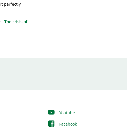
it perfectly
: ‘
The crisis of
Youtube
Facebook