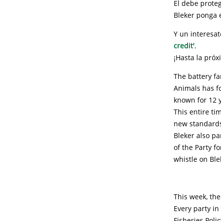
El debe prote
Bleker ponga 
Y un interesat
credit'
.
¡Hasta la pró
The battery fa
Animals has f
known for 12 y
This entire ti
new standards
Bleker also p
of the Party f
whistle on Ble
This week, the
Every party i
Fisheries Poli