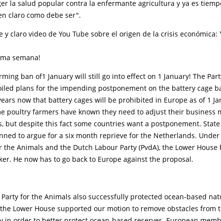
ger la salud popular contra la enfermante agricultura y ya es tiem
en claro como debe ser".
e y claro video de You Tube sobre el origen de la crisis económica:
xima semana!
rming ban of1 January will still go into effect on 1 January! The Part
oiled plans for the impending postponement on the battery cage 
ears now that battery cages will be prohibited in Europe as of 1 J
me poultry farmers have known they need to adjust their business 
, but despite this fact some countries want a postponement. State
anned to argue for a six month reprieve for the Netherlands. Under
or the Animals and the Dutch Labour Party (PvdA), the Lower House
ker. He now has to go back to Europe against the proposal.
 Party for the Animals also successfully protected ocean-based nat
n the Lower House supported our motion to remove obstacles fro
cy in order to better protect ocean-based reserves. European memb