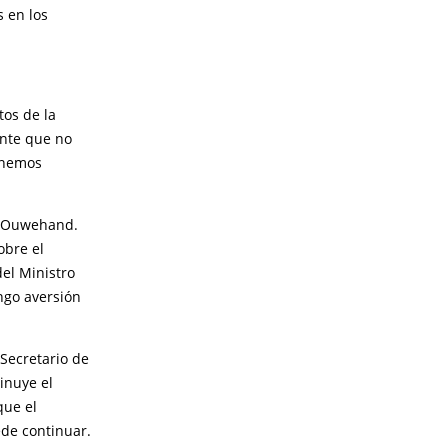
 en los
tos de la
ente que no
tenemos
r Ouwehand.
obre el
del Ministro
ngo aversión
 Secretario de
inuye el
que el
ede continuar.