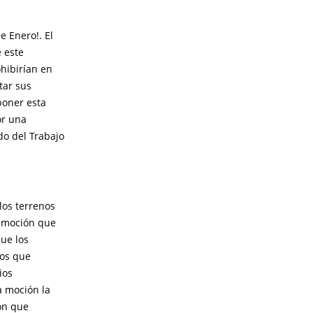
e Enero!. El
 este
hibirían en
tar sus
poner esta
or una
do del Trabajo
los terrenos
a moción que
que los
eos que
ios
a moción la
ón que