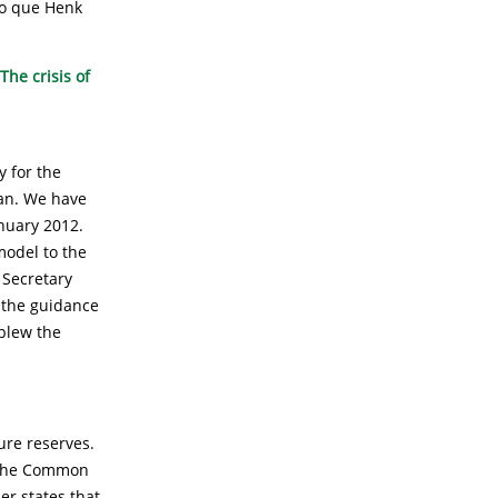
po que Henk
'The crisis of
y for the
ban. We have
anuary 2012.
model to the
 Secretary
 the guidance
 blew the
ure reserves.
m the Common
er states that