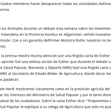
 Estados miembros hacer desaparecer todas las actividades dañinas
rinos.
ra los Animales durante un debate esta semana sobre los movimien
al holandesa en la Provincia Kunduz en Afganistan, señaló nuevam
misión. Con o sin garantía delPrimer Ministro Rutte, nosotros no 
sto.
 la prensa mostró mucha atención por una fingida carta de Esthe
 opinión fué una exitosa acción de Esther que durante el debate s
 Salud Popular, Bienestar y Deporte (VWS) leyó una fingida carta 
VWS al Secretario de Estado Bleker de Agricultura, donde decía 'te
s palabras'.
este Henk' mostramos claramente como en la previsión agrícola del
 los intereses del Ministerio de Salud Popular y por lo tanto dism
 salud de los ciudadanos. Sobre la carta Esther dice: "Proponemos 
lud Popular le explique a su colega de Agricultura que esto no pu