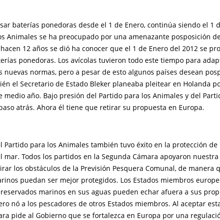
usar baterías ponedoras desde el 1 de Enero, continúa siendo el 1 d
los Animales se ha preocupado por una amenazante posposición de
 hacen 12 años se dió ha conocer que el 1 de Enero del 2012 se pro
erías ponedoras. Los avícolas tuvieron todo este tiempo para adap
s nuevas normas, pero a pesar de esto algunos países desean pos
én el Secretario de Estado Bleker planeaba pleitear en Holanda p
 medio año. Bajo presión del Partido para los Animales y del Parti
paso atrás. Ahora él tiene que retirar su propuesta en Europa.
 Partido para los Animales también tuvo éxito en la protección de 
el mar. Todos los partidos en la Segunda Cámara apoyaron nuestr
tirar los obstáculos de la Previsión Pesquera Comunal, de manera 
rinos puedan ser mejor protegidos. Los Estados miembros europ
reservados marinos en sus aguas pueden echar afuera a sus prop
ero nó a los pescadores de otros Estados miembros. Al aceptar est
a pide al Gobierno que se fortalezca en Europa por una regulaci