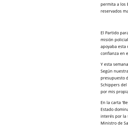
permita a los
reservados ma
El Partido pa
misión polici
apoyaba esta 
confianza en e
Y esta semana
Según nuestra
presupuesto de
Schippers del 
por mis propia
En la carta 'B
Estado dominan
interés por la
Ministro de Sa