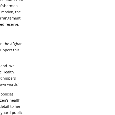
e fishermen
 motion, the
 arrangement
ed reserve.
in the Afghan
support this
ehand. We
c Health,
 Schippers
 own words'.
 policies
zen’s health.
detail to her
feguard public