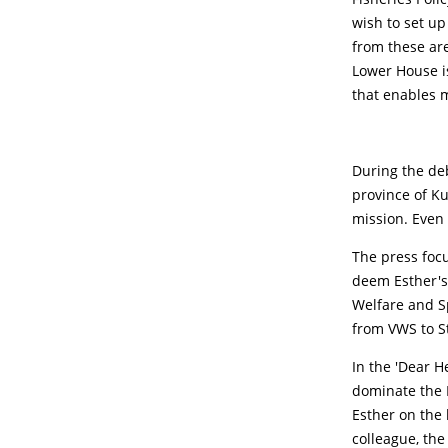
wish to set up
from these ar
Lower House i
that enables 
During the de
province of Ku
mission. Even 
The press focu
deem Esther's 
Welfare and Sp
from VWS to St
In the 'Dear H
dominate the M
Esther on the 
colleague, the