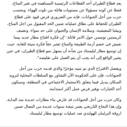
يعد قطاع الطيران أحد القطاعات الرئيسية المساهمة في تغير المناخ،
فضلا عن كونه مسؤولا عن مستويات هائلة من تلوث الهواء. وبحسب
حزب من أجل الحيوانات، فإنه من الضروري فرض قيود على قطاع
الطيران للحفاظ على نطاق عملياته ضمن الحد المقبول من اجل المناخ،
وبيئتنا المعيشية، وسلامة الإنسان والحيوان على حد سواء. وتضيف
كريستين تونيسن حول الامر قائلة: “إن فكرة افتتاح مطار جديد بينما
نعيش في خضم أزمة الطبيعة والمناخ تعتبر حقاً فكرة سيئة للغاية. حيث
إن توسيع مطار ليليستاد من شأنه أن يسهل نمو قطاع الطيران، في حين
يشير الواقع إلى أنه يجب أن يتم العمل على تقليصه".
وبفضل الاقتراح الذي تم تبنيه مؤخرًا والذي قدمه حزب من أجل
الحيوانات، فإن على الحكومة الآن التشاور مع السلطات المحلية لتزويد
السكان ببديل فيما يتعلق بالاستثمار الاجتماعي في المنطقة. وسيكون
أحد الخيارات توفير فرص عمل أكثر استدامة.
وكان حزب من أجل الحيوانات قد عارض بناء مطارات جديدة منذ البداية.
وإن هذا النجاح التاريخي يعتبر نتيجة سنوات عديدة من النضال ضمن
اروقة البرلمان الهولندي ضد عمليات توسيع مطار ليليستاد.