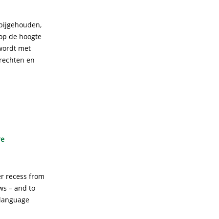
 bijgehouden,
 op de hoogte
 wordt met
nrechten en
re
r recess from
ws – and to
-language