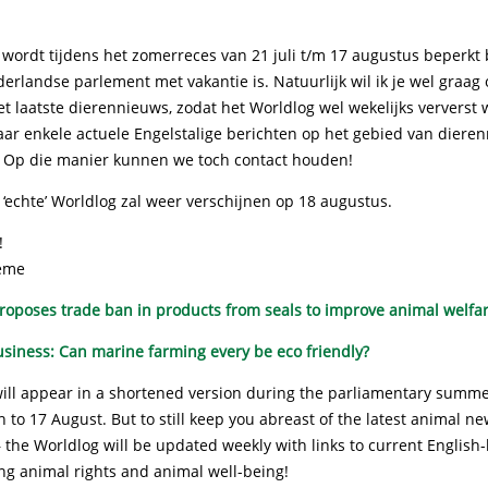
 wordt tijdens het zomerreces van 21 juli t/m 17 augustus beperkt
rlandse parlement met vakantie is. Natuurlijk wil ik je wel graag
t laatste dierennieuws, zodat het Worldlog wel wekelijks ververst
aar enkele actuele Engelstalige berichten op het gebied van diere
. Op die manier kunnen we toch contact houden!
‘echte’ Worldlog zal weer verschijnen op 18 augustus.
!
eme
oposes trade ban in products from seals to improve animal welfa
siness: Can marine farming every be eco friendly?
ill appear in a shortened version during the parliamentary summe
h to 17 August. But to still keep you abreast of the latest animal ne
– the Worldlog will be updated weekly with links to current English
ng animal rights and animal well-being!