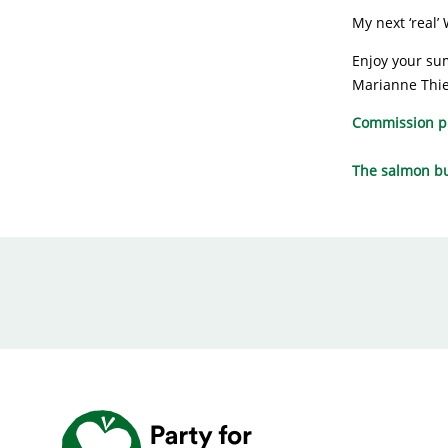
My next ‘real’
Enjoy your s
Marianne Thi
Commission pr
The salmon bu