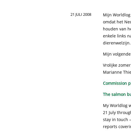
21 JULI 2008
Mijn Worldlog
omdat het Nede
houden van he
enkele links n
dierenwelzijn
Mijn volgende 
Vrolijke zomer
Marianne Thi
Commission pr
The salmon bu
My Worldlog w
21 July throug
stay in touch 
reports coveri