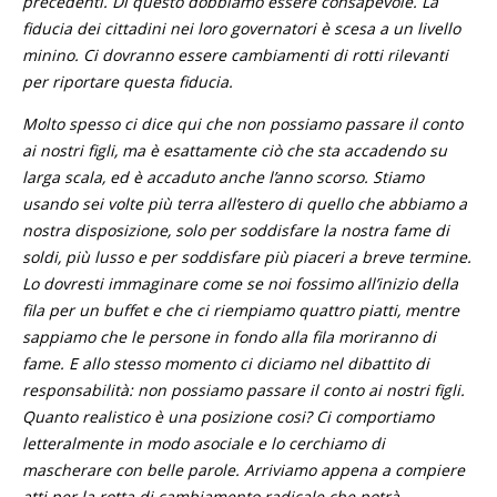
precedenti. Di questo dobbiamo essere consapevole. La
fiducia dei cittadini nei loro governatori è scesa a un livello
minino. Ci dovranno essere cambiamenti di rotti rilevanti
per riportare questa fiducia.
Molto spesso ci dice qui che non possiamo passare il conto
ai nostri figli, ma è esattamente ciò che sta accadendo su
larga scala, ed è accaduto anche l’anno scorso. Stiamo
usando sei volte più terra all’estero di quello che abbiamo a
nostra disposizione, solo per soddisfare la nostra fame di
soldi, più lusso e per soddisfare più piaceri a breve termine.
Lo dovresti immaginare come se noi fossimo all’inizio della
fila per un buffet e che ci riempiamo quattro piatti, mentre
sappiamo che le persone in fondo alla fila moriranno di
fame. E allo stesso momento ci diciamo nel dibattito di
responsabilità: non possiamo passare il conto ai nostri figli.
Quanto realistico è una posizione cosi? Ci comportiamo
letteralmente in modo asociale e lo cerchiamo di
mascherare con belle parole. Arriviamo appena a compiere
atti per la rotta di cambiamento radicale che potrà