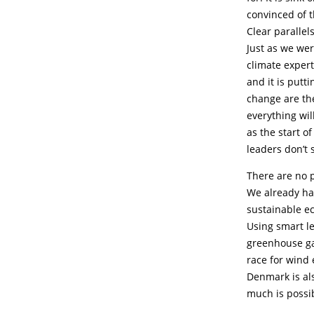
convinced of t
Clear paralle
Just as we wer
climate exper
and it is putt
change are the
everything wil
as the start o
leaders don’t 
There are no p
We already ha
sustainable e
Using smart le
greenhouse ga
race for wind 
Denmark is als
much is possi