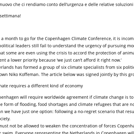
nuovo che ci rendiamo conto dell’urgenza e delle relative soluzioni 
 settimana!
n a month to go for the Copenhagen Climate Conference, it is inco
olitical leaders still fail to understand the urgency of pursuing m
hat some are even using the crisis to accord the protection of anim
t a lower priority because ‘we just can’t afford it right now.’
erlands has formed a group of six climate specialists from six politic
own Niko Koffeman. The article below was signed jointly by this gr
mate requires a different kind of economy
penhagen will require worldwide agreement if climate change is to
he form of flooding, food shortages and climate refugees that are 
 we have just one option: following a no-regret scenario that resu
ciety.
 must not be allowed to weaken the concentration of forces Copenha
k or swim. Everyone representing the Netherlands in Copenhagen wil