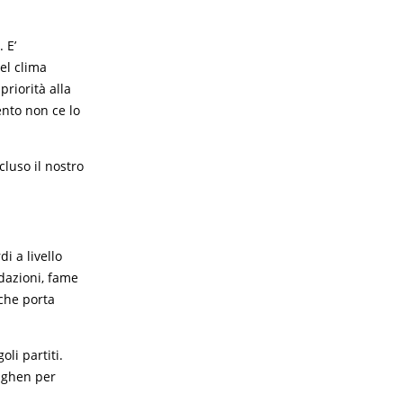
 E’
el clima
priorità alla
ento non ce lo
ncluso il nostro
i a livello
dazioni, fame
 che porta
li partiti.
naghen per