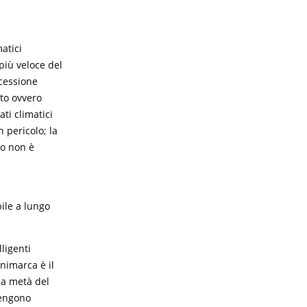
matici
più veloce del
ecessione
nto ovvero
ti climatici
 pericolo; la
to non è
bile a lungo
ligenti
nimarca è il
la metà del
vengono