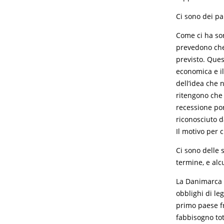
Ci sono dei par
Come ci ha sorp
prevedono che
previsto. Ques
economica e il
dell’idea che 
ritengono che 
recessione po
riconosciuto da
Il motivo per c
Ci sono delle 
termine, e alc
La Danimarca è
obblighi di le
primo paese fr
fabbisogno tot