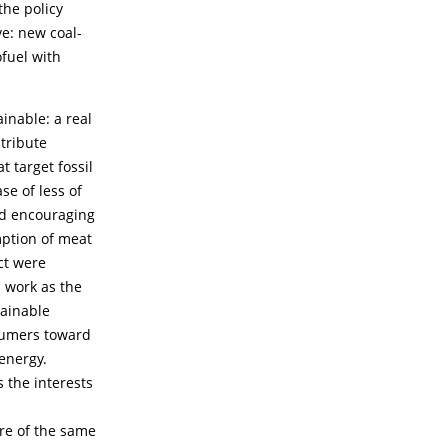
the policy
e: new coal-
ofuel with
inable: a real
tribute
 target fossil
se of less of
nd encouraging
mption of meat
ct were
s work as the
tainable
nsumers toward
energy.
 the interests
ore of the same