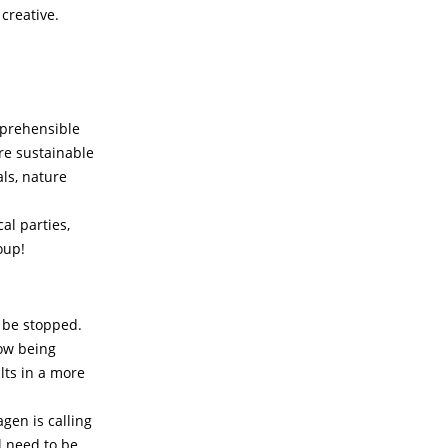
creative.
mprehensible
ore sustainable
als, nature
al parties,
oup!
 be stopped.
now being
lts in a more
gen is calling
l need to be