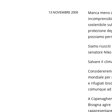
13 NOVEMBRE 2009
Manca meno di
incomprensibil
sostenibile su
protezione deg
possiamo perm
Siamo riusciti 
senatore Niko 
Salvare il cli
Considereremo
mondiale per r
e rifugiati bi
comunque ad u
A Copenaghen l
Bisogna agire
rappresentare 