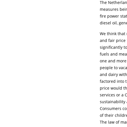
The Netherland
measures bein
fire power sta
diesel oil, ge
We think that 
and fair price
significantly 
fuels and meat
one and more 
people to vac
and dairy with
factored into 
price would th
services or a 
sustainability
Consumers coul
of their childr
The law of mar