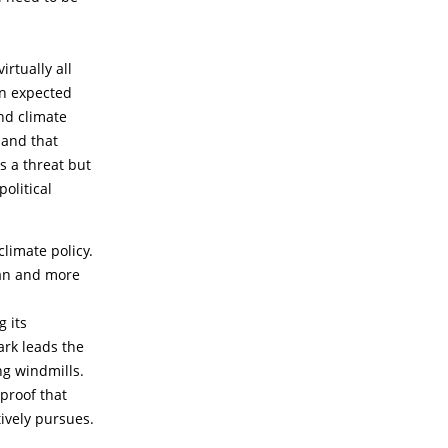
rtually all
an expected
and climate
 and that
s a threat but
political
climate policy.
ean and more
 its
ark leads the
ng windmills.
 proof that
ively pursues.