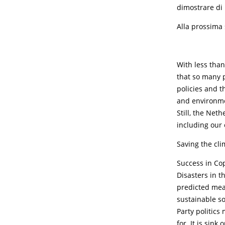
dimostrare di 
Alla prossima
With less tha
that so many p
policies and t
and environmen
Still, the Neth
including our 
Saving the cli
Success in Co
Disasters in t
predicted mean
sustainable so
Party politics
for. It is sin