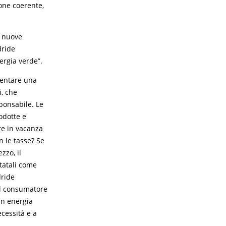
one coerente,
: nuove
dride
ergia verde”.
mentare una
i, che
sponsabile. Le
odotte e
re in vacanza
n le tasse? Se
zzo, il
statali come
dride
el consumatore
in energia
cessità e a