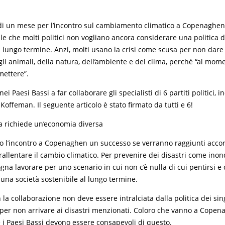
 un mese per l’incontro sul cambiamento climatico a Copenaghen.
e che molti politici non vogliano ancora considerare una politica d
l lungo termine. Anzi, molti usano la crisi come scusa per non dare 
li animali, della natura, dell’ambiente e del clima, perché “al mom
ettere”.
nei Paesi Bassi a far collaborare gli specialisti di 6 partiti politici, i
Koffeman. Il seguente articolo è stato firmato da tutti e 6!
ma richiede un’economia diversa
 l’incontro a Copenaghen un successo se verranno raggiunti accord
allentare il cambio climatico. Per prevenire dei disastri come inon
sogna lavorare per uno scenario in cui non c’è nulla di cui pentirsi e
na società sostenibile al lungo termine.
a collaborazione non deve essere intralciata dalla politica dei singo
 per non arrivare ai disastri menzionati. Coloro che vanno a Cope
i Paesi Bassi devono essere consapevoli di questo.