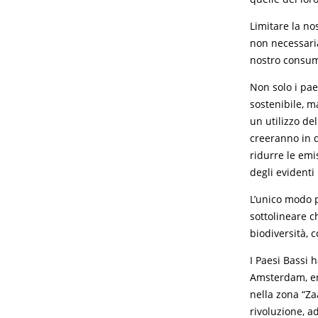
Limitare la no
non necessaria
nostro consumo
Non solo i pae
sostenibile, ma
un utilizzo de
creeranno in 
ridurre le emi
degli evidenti 
L’unico modo p
sottolineare 
biodiversità,
I Paesi Bassi 
Amsterdam, era
nella zona “Za
rivoluzione, 