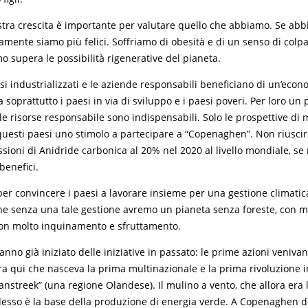
stra crescita è importante per valutare quello che abbiamo. Se abb
mente siamo più felici. Soffriamo di obesità e di un senso di colpa
 supera le possibilità rigenerative del pianeta.
si industrializzati e le aziende responsabili beneficiano di un’econ
 soprattutto i paesi in via di sviluppo e i paesi poveri. Per loro un 
lle risorse responsabile sono indispensabili. Solo le prospettive di
questi paesi uno stimolo a partecipare a “Copenaghen”. Non riusci
ssioni di Anidride carbonica al 20% nel 2020 al livello mondiale, se
benefici.
er convincere i paesi a lavorare insieme per una gestione climati
che senza una tale gestione avremo un pianeta senza foreste, con 
 con molto inquinamento e sfruttamento.
hanno già iniziato delle iniziative in passato: le prime azioni veniv
 qui che nasceva la prima multinazionale e la prima rivoluzione i
anstreek” (una regione Olandese). Il mulino a vento, che allora era l
adesso è la base della produzione di energia verde. A Copenaghen