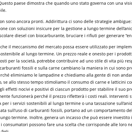
 Questo paese dimostra che quando uno stato governa con una visi
ile.
non sono ancora pronti. Addirittura ci sono delle strategie ambigue
bone con soluzioni insicure per la gestione a lungo termine dell’ani
colare diesel con biocarburante, bruciare i rifiuti per generare “en
che il meccanismo del mercato possa essere utilizzato per imple
sostenibile al lungo termine. Un prezzo reale e onesto per i prodott
sti per la società, potrebbe contribuire ad uno stile di vita più re
 carburanti fossili e sulla carne cambiano la maniera in cui sono pr
rché eliminiamo le lampadine e chiediamo alla gente di non anda
, se allo stesso tempo stimoliamo il consumo di carne e latticini co
i effetti nocivi e positivi di ciascun prodotto per stabilire il suo pre
ente funzionerà perché il prezzo rifletterà i costi reali. Interventi 
A per i servizi sostenibili al lungo termine o una tassazione sull’ani
sata sull’uso di carburanti fossili, portano ad un comportamento d
 lungo termine. Inoltre, genera un incasso che può essere investito 
 i consumatori possono fare una scelta che corrisponde alle loro ne
figli.