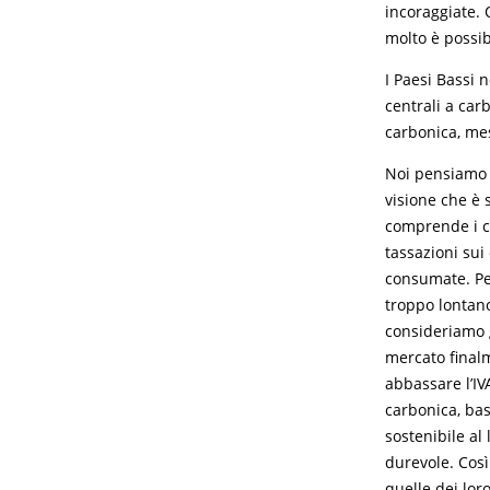
incoraggiate.
molto è possib
I Paesi Bassi 
centrali a car
carbonica, mes
Noi pensiamo 
visione che è 
comprende i co
tassazioni sui
consumate. Pe
troppo lontano
consideriamo gl
mercato finalm
abbassare l’IV
carbonica, ba
sostenibile al
durevole. Così
quelle dei loro 