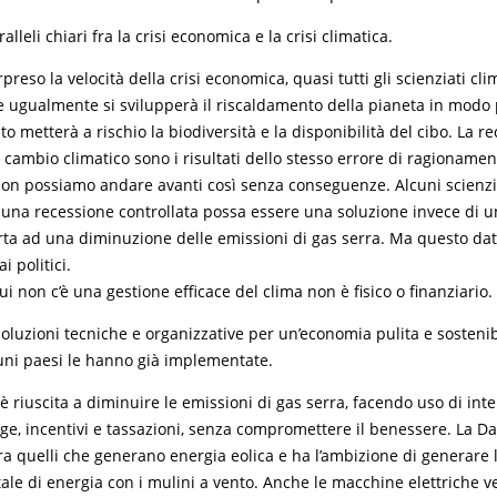
alleli chiari fra la crisi economica e la crisi climatica.
reso la velocità della crisi economica, quasi tutti gli scienziati cli
 ugualmente si svilupperà il riscaldamento della pianeta in modo 
to metterà a rischio la biodiversità e la disponibilità del cibo. La r
 cambio climatico sono i risultati dello stesso errore di ragioname
non possiamo andare avanti così senza conseguenze. Alcuni scienzia
una recessione controllata possa essere una soluzione invece di un
rta ad una diminuzione delle emissioni di gas serra. Ma questo da
i politici.
ui non c’è una gestione efficace del clima non è fisico o finanziario.
soluzioni tecniche e organizzative per un’economia pulita e sosteni
uni paesi le hanno già implementate.
 riuscita a diminuire le emissioni di gas serra, facendo uso di intel
gge, incentivi e tassazioni, senza compromettere il benessere. La Da
a quelli che generano energia eolica e ha l’ambizione di generare 
ale di energia con i mulini a vento. Anche le macchine elettriche 