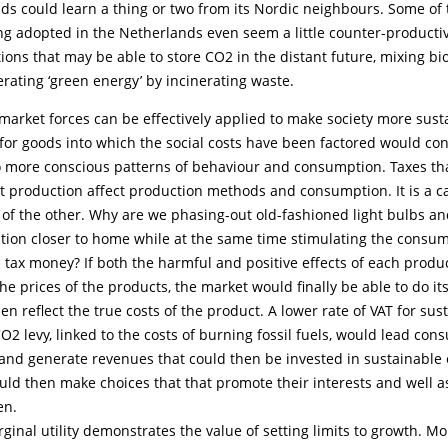
s could learn a thing or two from its Nordic neighbours. Some of 
g adopted in the Netherlands even seem a little counter-productiv
tions that may be able to store CO2 in the distant future, mixing bi
nerating ‘green energy’ by incinerating waste.
market forces can be effectively applied to make society more susta
 for goods into which the social costs have been factored would con
to more conscious patterns of behaviour and consumption. Taxes that
 production affect production methods and consumption. It is a ca
of the other. Why are we phasing-out old-fashioned light bulbs a
ation closer to home while at the same time stimulating the consu
 tax money? If both the harmful and positive effects of each produ
the prices of the products, the market would finally be able to do it
en reflect the true costs of the product. A lower rate of VAT for sus
CO2 levy, linked to the costs of burning fossil fuels, would lead co
 and generate revenues that could then be invested in sustainable 
d then make choices that that promote their interests and well as
en.
ginal utility demonstrates the value of setting limits to growth. M