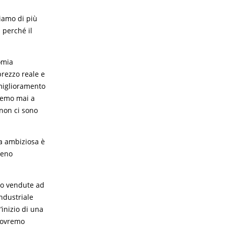
iamo di più
 perché il
omia
prezzo reale e
 miglioramento
remo mai a
 non ci sono
ca ambiziosa è
meno
ano vendute ad
ndustriale
’inizio di una
 dovremo