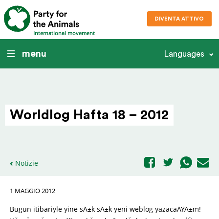
DIVENTA ATTIVO
International movement
menu
Languages
Worldlog Hafta 18 – 2012
Notizie
1 MAGGIO 2012
Bugün itibariyle yine sÄ±k sÄ±k yeni weblog yazacaÄŸÄ±m!