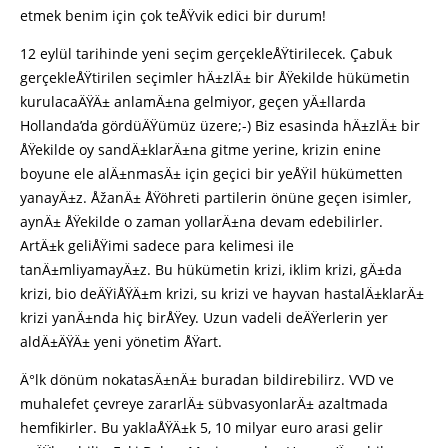
etmek benim için çok teÅŸvik edici bir durum!
12 eylül tarihinde yeni seçim gerçekleÅŸtirilecek. Çabuk
gerçekleÅŸtirilen seçimler hÄ±zlÄ± bir ÅŸekilde hükümetin
kurulacaÄŸÄ± anlamÄ±na gelmiyor, geçen yÄ±llarda
Hollanda’da gördüÄŸümüz üzere;-) Biz esasinda hÄ±zlÄ± bir
ÅŸekilde oy sandÄ±klarÄ±na gitme yerine, krizin enine
boyune ele alÄ±nmasÄ± için geçici bir yeÅŸil hükümetten
yanayÄ±z. ÅžanÄ± ÅŸöhreti partilerin önüne geçen isimler,
aynÄ± ÅŸekilde o zaman yollarÄ±na devam edebilirler.
ArtÄ±k geliÅŸimi sadece para kelimesi ile
tanÄ±mliyamayÄ±z. Bu hükümetin krizi, iklim krizi, gÄ±da
krizi, bio deÄŸiÅŸÄ±m krizi, su krizi ve hayvan hastalÄ±klarÄ±
krizi yanÄ±nda hiç birÅŸey. Uzun vadeli deÄŸerlerin yer
aldÄ±ÄŸÄ± yeni yönetim ÅŸart.
Ä°lk dönüm nokatasÄ±nÄ± buradan bildirebilirz. VVD ve
muhalefet çevreye zararlÄ± sübvasyonlarÄ± azaltmada
hemfikirler. Bu yaklaÅŸÄ±k 5, 10 milyar euro arasi gelir