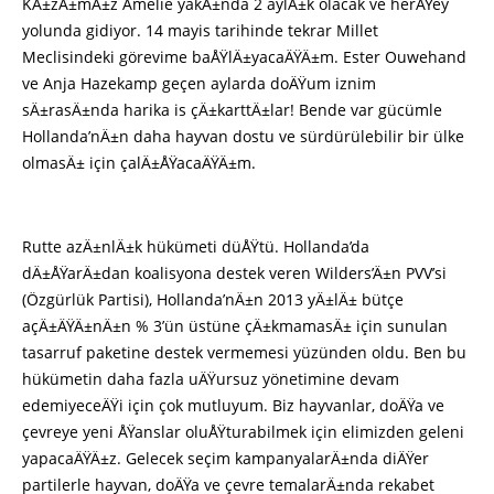
KÄ±zÄ±mÄ±z Amélie yakÄ±nda 2 aylÄ±k olacak ve herÅŸey
yolunda gidiyor. 14 mayis tarihinde tekrar Millet
Meclisindeki görevime baÅŸlÄ±yacaÄŸÄ±m. Ester Ouwehand
ve Anja Hazekamp geçen aylarda doÄŸum iznim
sÄ±rasÄ±nda harika is çÄ±karttÄ±lar! Bende var gücümle
Hollanda’nÄ±n daha hayvan dostu ve sürdürülebilir bir ülke
olmasÄ± için çalÄ±ÅŸacaÄŸÄ±m.
Rutte azÄ±nlÄ±k hükümeti düÅŸtü. Hollanda’da
dÄ±ÅŸarÄ±dan koalisyona destek veren Wilders’Ä±n PVV’si
(Özgürlük Partisi), Hollanda’nÄ±n 2013 yÄ±lÄ± bütçe
açÄ±ÄŸÄ±nÄ±n % 3’ün üstüne çÄ±kmamasÄ± için sunulan
tasarruf paketine destek vermemesi yüzünden oldu. Ben bu
hükümetin daha fazla uÄŸursuz yönetimine devam
edemiyeceÄŸi için çok mutluyum. Biz hayvanlar, doÄŸa ve
çevreye yeni ÅŸanslar oluÅŸturabilmek için elimizden geleni
yapacaÄŸÄ±z. Gelecek seçim kampanyalarÄ±nda diÄŸer
partilerle hayvan, doÄŸa ve çevre temalarÄ±nda rekabet