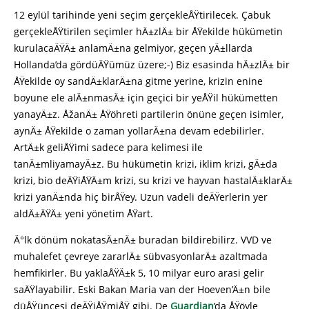
12 eylül tarihinde yeni seçim gerçekleÅŸtirilecek. Çabuk
gerçekleÅŸtirilen seçimler hÄ±zlÄ± bir ÅŸekilde hükümetin
kurulacaÄŸÄ± anlamÄ±na gelmiyor, geçen yÄ±llarda
Hollanda’da gördüÄŸümüz üzere;-) Biz esasinda hÄ±zlÄ± bir
ÅŸekilde oy sandÄ±klarÄ±na gitme yerine, krizin enine
boyune ele alÄ±nmasÄ± için geçici bir yeÅŸil hükümetten
yanayÄ±z. ÅžanÄ± ÅŸöhreti partilerin önüne geçen isimler,
aynÄ± ÅŸekilde o zaman yollarÄ±na devam edebilirler.
ArtÄ±k geliÅŸimi sadece para kelimesi ile
tanÄ±mliyamayÄ±z. Bu hükümetin krizi, iklim krizi, gÄ±da
krizi, bio deÄŸiÅŸÄ±m krizi, su krizi ve hayvan hastalÄ±klarÄ±
krizi yanÄ±nda hiç birÅŸey. Uzun vadeli deÄŸerlerin yer
aldÄ±ÄŸÄ± yeni yönetim ÅŸart.
Ä°lk dönüm nokatasÄ±nÄ± buradan bildirebilirz. VVD ve
muhalefet çevreye zararlÄ± sübvasyonlarÄ± azaltmada
hemfikirler. Bu yaklaÅŸÄ±k 5, 10 milyar euro arasi gelir
saÄŸlayabilir. Eski Bakan Maria van der Hoeven’Ä±n bile
düÅŸüncesi deÄŸiÅŸmiÅŸ gibi. De
Guardian
’da ÅŸöyle