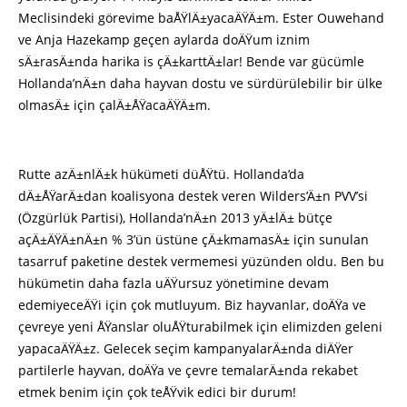
Meclisindeki görevime baÅŸlÄ±yacaÄŸÄ±m. Ester Ouwehand
ve Anja Hazekamp geçen aylarda doÄŸum iznim
sÄ±rasÄ±nda harika is çÄ±karttÄ±lar! Bende var gücümle
Hollanda’nÄ±n daha hayvan dostu ve sürdürülebilir bir ülke
olmasÄ± için çalÄ±ÅŸacaÄŸÄ±m.
Rutte azÄ±nlÄ±k hükümeti düÅŸtü. Hollanda’da
dÄ±ÅŸarÄ±dan koalisyona destek veren Wilders’Ä±n PVV’si
(Özgürlük Partisi), Hollanda’nÄ±n 2013 yÄ±lÄ± bütçe
açÄ±ÄŸÄ±nÄ±n % 3’ün üstüne çÄ±kmamasÄ± için sunulan
tasarruf paketine destek vermemesi yüzünden oldu. Ben bu
hükümetin daha fazla uÄŸursuz yönetimine devam
edemiyeceÄŸi için çok mutluyum. Biz hayvanlar, doÄŸa ve
çevreye yeni ÅŸanslar oluÅŸturabilmek için elimizden geleni
yapacaÄŸÄ±z. Gelecek seçim kampanyalarÄ±nda diÄŸer
partilerle hayvan, doÄŸa ve çevre temalarÄ±nda rekabet
etmek benim için çok teÅŸvik edici bir durum!