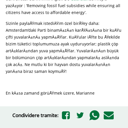
yazÄ±yor : ‘Removing fossil fuel subsidies while ensuring all
citizens have access to affordable energy’.
Sizinle paylaÅŸmak istediÄŸim özel birÅŸey daha:
Amsterdam’daki Parti binamÄ±zÄ±n karÅŸÄ±sÄ±na bir kuÄŸu
çifti yuvalarÄ±nÄ± yapmÄ±ÅŸlar. KuÄŸular iÅŸte bu ÅŸekilde
bizim tüketici toplumumuza ayak uyduruyorlar; plastik çöp
artÄ±klarÄ±ndan yuva yapmÄ±ÅŸlar. YuvalarÄ±nÄ±n büyük
bir bölümünün çöp artÄ±klarÄ±ndan yapmalarÄ± aslÄ±nda
çok acÄ±. Ne mutlu ki bir hayvan dostu yuvalarÄ±nÄ±n
yanÄ±na biraz saman koymuÅŸ!
En kÄ±sa zamand görüÅŸmek üzere, Marianne
Condividere tramite: