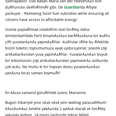
saÄŸlayabilir. Eski Bakan Maria van der Hoeven’Ä±n bile
düÅŸüncesi deÄŸiÅŸmiÅŸ gibi. De
Guardian
’da ÅŸöyle
yazÄ±yor : ‘Removing fossil fuel subsidies while ensuring all
citizens have access to affordable energy’.
Sizinle paylaÅŸmak istediÄŸim özel birÅŸey daha:
Amsterdam’daki Parti binamÄ±zÄ±n karÅŸÄ±sÄ±na bir kuÄŸu
çifti yuvalarÄ±nÄ± yapmÄ±ÅŸlar. KuÄŸular iÅŸte bu ÅŸekilde
bizim tüketici toplumumuza ayak uyduruyorlar; plastik çöp
artÄ±klarÄ±ndan yuva yapmÄ±ÅŸlar. YuvalarÄ±nÄ±n büyük
bir bölümünün çöp artÄ±klarÄ±ndan yapmalarÄ± aslÄ±nda
çok acÄ±. Ne mutlu ki bir hayvan dostu yuvalarÄ±nÄ±n
yanÄ±na biraz saman koymuÅŸ!
En kÄ±sa zamand görüÅŸmek üzere, Marianne
Bugün itibariyle yine sÄ±k sÄ±k yeni weblog yazacaÄŸÄ±m!
KÄ±zÄ±mÄ±z Amélie yakÄ±nda 2 aylÄ±k olacak ve herÅŸey
yolunda gidiyor. 14 mayis tarihinde tekrar Millet