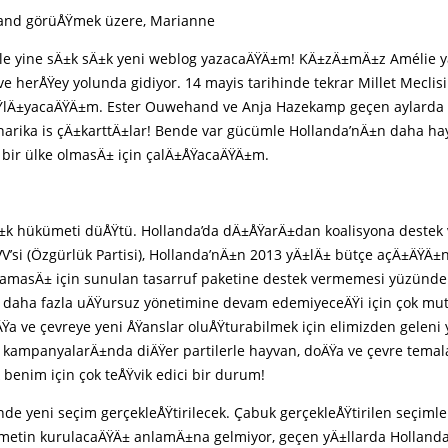
and görüÅŸmek üzere, Marianne
yle yine sÄ±k sÄ±k yeni weblog yazacaÄŸÄ±m! KÄ±zÄ±mÄ±z Amélie 
ve herÅŸey yolunda gidiyor. 14 mayis tarihinde tekrar Millet Meclis
ŸlÄ±yacaÄŸÄ±m. Ester Ouwehand ve Anja Hazekamp geçen aylarda
arika is çÄ±karttÄ±lar! Bende var gücümle Hollanda’nÄ±n daha ha
r bir ülke olmasÄ± için çalÄ±ÅŸacaÄŸÄ±m.
±k hükümeti düÅŸtü. Hollanda’da dÄ±ÅŸarÄ±dan koalisyona destek
VV’si (Özgürlük Partisi), Hollanda’nÄ±n 2013 yÄ±lÄ± bütçe açÄ±ÄŸÄ
masÄ± için sunulan tasarruf paketine destek vermemesi yüzünde
daha fazla uÄŸursuz yönetimine devam edemiyeceÄŸi için çok mut
ÄŸa ve çevreye yeni ÅŸanslar oluÅŸturabilmek için elimizden geleni
 kampanyalarÄ±nda diÄŸer partilerle hayvan, doÄŸa ve çevre tema
benim için çok teÅŸvik edici bir durum!
inde yeni seçim gerçekleÅŸtirilecek. Çabuk gerçekleÅŸtirilen seçimle
metin kurulacaÄŸÄ± anlamÄ±na gelmiyor, geçen yÄ±llarda Hollanda