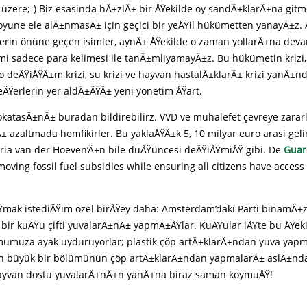
zere;-) Biz esasinda hÄ±zlÄ± bir ÅŸekilde oy sandÄ±klarÄ±na gitm
boyune ele alÄ±nmasÄ± için geçici bir yeÅŸil hükümetten yanayÄ±z.
lerin önüne geçen isimler, aynÄ± ÅŸekilde o zaman yollarÄ±na deva
mi sadece para kelimesi ile tanÄ±mliyamayÄ±z. Bu hükümetin krizi, i
io deÄŸiÅŸÄ±m krizi, su krizi ve hayvan hastalÄ±klarÄ± krizi yanÄ±nd
eÄŸerlerin yer aldÄ±ÄŸÄ± yeni yönetim ÅŸart.
katasÄ±nÄ± buradan bildirebilirz. VVD ve muhalefet çevreye zarar
 azaltmada hemfikirler. Bu yaklaÅŸÄ±k 5, 10 milyar euro arasi gelir
ria van der Hoeven’Ä±n bile düÅŸüncesi deÄŸiÅŸmiÅŸ gibi. De
Guar
moving fossil fuel subsidies while ensuring all citizens have access
ÅŸmak istediÄŸim özel birÅŸey daha: Amsterdam’daki Parti binamÄ±
bir kuÄŸu çifti yuvalarÄ±nÄ± yapmÄ±ÅŸlar. KuÄŸular iÅŸte bu ÅŸek
umumuza ayak uyduruyorlar; plastik çöp artÄ±klarÄ±ndan yuva yap
n büyük bir bölümünün çöp artÄ±klarÄ±ndan yapmalarÄ± aslÄ±nda
hayvan dostu yuvalarÄ±nÄ±n yanÄ±na biraz saman koymuÅŸ!