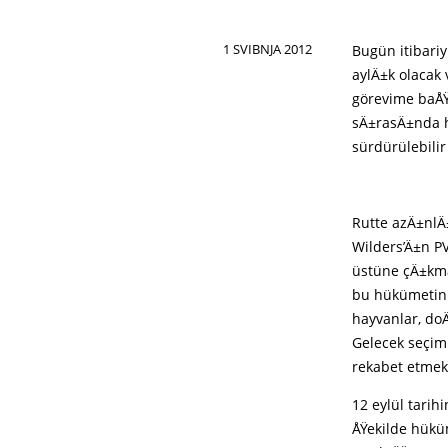
1 SVIBNJA 2012
Bugün itibari
aylÄ±k olacak 
görevime baÅ
sÄ±rasÄ±nda h
sürdürülebili
Rutte azÄ±nlÄ
Wilders’Ä±n P
üstüne çÄ±kma
bu hükümetin 
hayvanlar, do
Gelecek seçim
rekabet etmek 
12 eylül tarih
ÅŸekilde hükü