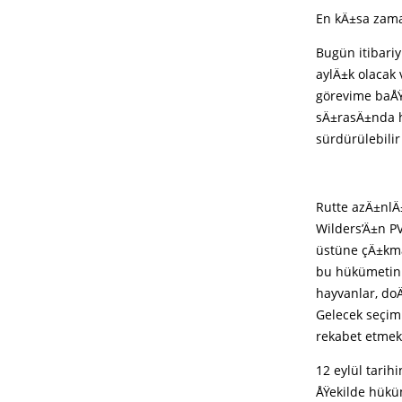
En kÄ±sa zam
Bugün itibari
aylÄ±k olacak 
görevime baÅ
sÄ±rasÄ±nda h
sürdürülebili
Rutte azÄ±nlÄ
Wilders’Ä±n P
üstüne çÄ±kma
bu hükümetin 
hayvanlar, do
Gelecek seçim
rekabet etmek 
12 eylül tarih
ÅŸekilde hükü