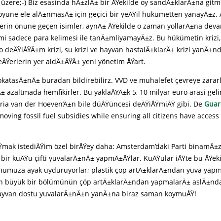
zere;-) Biz esasinda hÄ±zlÄ± bir ÅŸekilde oy sandÄ±klarÄ±na gitm
boyune ele alÄ±nmasÄ± için geçici bir yeÅŸil hükümetten yanayÄ±z.
lerin önüne geçen isimler, aynÄ± ÅŸekilde o zaman yollarÄ±na deva
mi sadece para kelimesi ile tanÄ±mliyamayÄ±z. Bu hükümetin krizi, i
io deÄŸiÅŸÄ±m krizi, su krizi ve hayvan hastalÄ±klarÄ± krizi yanÄ±nd
eÄŸerlerin yer aldÄ±ÄŸÄ± yeni yönetim ÅŸart.
katasÄ±nÄ± buradan bildirebilirz. VVD ve muhalefet çevreye zarar
 azaltmada hemfikirler. Bu yaklaÅŸÄ±k 5, 10 milyar euro arasi gelir
ria van der Hoeven’Ä±n bile düÅŸüncesi deÄŸiÅŸmiÅŸ gibi. De
Guar
moving fossil fuel subsidies while ensuring all citizens have access
ÅŸmak istediÄŸim özel birÅŸey daha: Amsterdam’daki Parti binamÄ±
bir kuÄŸu çifti yuvalarÄ±nÄ± yapmÄ±ÅŸlar. KuÄŸular iÅŸte bu ÅŸek
umumuza ayak uyduruyorlar; plastik çöp artÄ±klarÄ±ndan yuva yap
n büyük bir bölümünün çöp artÄ±klarÄ±ndan yapmalarÄ± aslÄ±nda
hayvan dostu yuvalarÄ±nÄ±n yanÄ±na biraz saman koymuÅŸ!