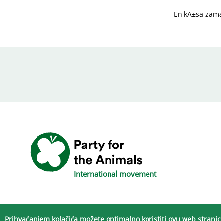
En kÄ±sa zam
International movement
Prihvaćanjem kolačića možete optimalno koristiti ovu web strani