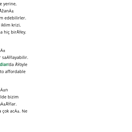
e yerine,
 ÅžanÄ±
m edebilirler.
klim krizi,
a hiç birÅŸey.
lÄ±
 saÄŸlayabilir.
dian
’da ÅŸöyle
 to affordable
zÄ±n
ilde bizim
mÄ±ÅŸlar.
 çok acÄ±. Ne