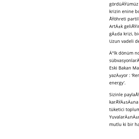
gördüÄŸümüz ü
krizin enine 
ÅŸöhreti parti
ArtÄ±k geliÅŸi
gÄ±da krizi, b
Uzun vadeli d
Ä°lk dönüm no
sübvasyonlarÄ±
Eski Bakan Ma
yazÄ±yor : ‘Re
energy’.
Sizinle payla
karÅŸÄ±sÄ±na 
tüketici topl
YuvalarÄ±nÄ±
mutlu ki bir 