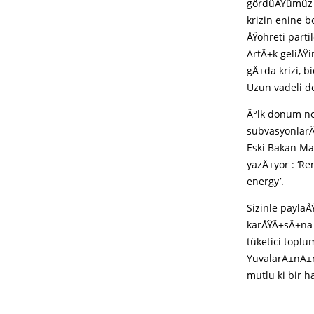
gördüÄŸümüz ü
krizin enine 
ÅŸöhreti parti
ArtÄ±k geliÅŸi
gÄ±da krizi, b
Uzun vadeli d
Ä°lk dönüm no
sübvasyonlarÄ±
Eski Bakan Ma
yazÄ±yor : ‘Re
energy’.
Sizinle payla
karÅŸÄ±sÄ±na 
tüketici topl
YuvalarÄ±nÄ±
mutlu ki bir 