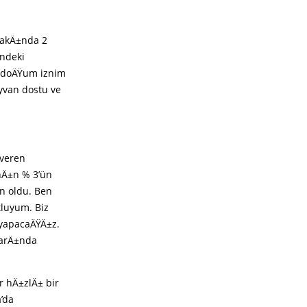
yakÄ±nda 2
indeki
 doÄŸum iznim
yvan dostu ve
 veren
±nÄ±n % 3’ün
n oldu. Ben
luyum. Biz
 yapacaÄŸÄ±z.
larÄ±nda
r hÄ±zlÄ± bir
’da