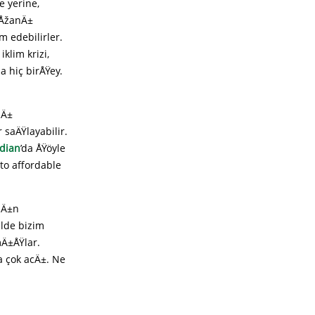
e yerine,
 ÅžanÄ±
m edebilirler.
klim krizi,
a hiç birÅŸey.
lÄ±
 saÄŸlayabilir.
dian
’da ÅŸöyle
 to affordable
zÄ±n
ilde bizim
mÄ±ÅŸlar.
 çok acÄ±. Ne