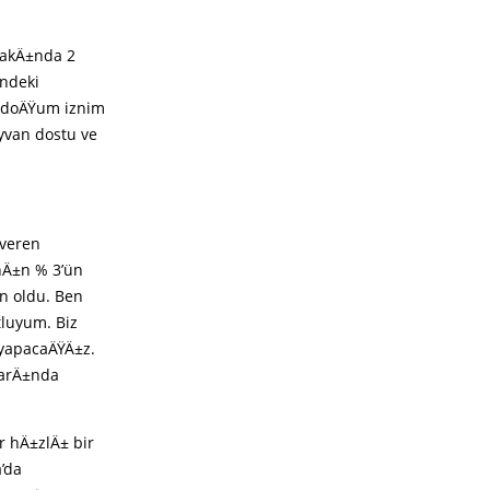
yakÄ±nda 2
indeki
 doÄŸum iznim
yvan dostu ve
 veren
±nÄ±n % 3’ün
n oldu. Ben
luyum. Biz
 yapacaÄŸÄ±z.
larÄ±nda
r hÄ±zlÄ± bir
’da