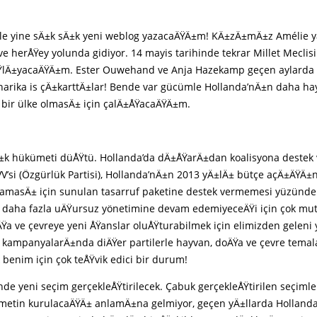
yle yine sÄ±k sÄ±k yeni weblog yazacaÄŸÄ±m! KÄ±zÄ±mÄ±z Amélie 
ve herÅŸey yolunda gidiyor. 14 mayis tarihinde tekrar Millet Meclis
ŸlÄ±yacaÄŸÄ±m. Ester Ouwehand ve Anja Hazekamp geçen aylarda
arika is çÄ±karttÄ±lar! Bende var gücümle Hollanda’nÄ±n daha ha
r bir ülke olmasÄ± için çalÄ±ÅŸacaÄŸÄ±m.
±k hükümeti düÅŸtü. Hollanda’da dÄ±ÅŸarÄ±dan koalisyona destek
VV’si (Özgürlük Partisi), Hollanda’nÄ±n 2013 yÄ±lÄ± bütçe açÄ±ÄŸÄ
masÄ± için sunulan tasarruf paketine destek vermemesi yüzünde
daha fazla uÄŸursuz yönetimine devam edemiyeceÄŸi için çok mut
ÄŸa ve çevreye yeni ÅŸanslar oluÅŸturabilmek için elimizden geleni
 kampanyalarÄ±nda diÄŸer partilerle hayvan, doÄŸa ve çevre tema
benim için çok teÅŸvik edici bir durum!
inde yeni seçim gerçekleÅŸtirilecek. Çabuk gerçekleÅŸtirilen seçimle
metin kurulacaÄŸÄ± anlamÄ±na gelmiyor, geçen yÄ±llarda Hollanda