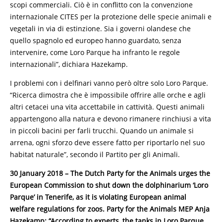
scopi commerciali. Ciò è in conflitto con la convenzione
internazionale CITES per la protezione delle specie animali e
vegetali in via di estinzione. Sia i governi olandese che
quello spagnolo ed europeo hanno guardato, senza
intervenire, come Loro Parque ha infranto le regole
internazionali”, dichiara Hazekamp.
I problemi con i delfinari vanno però oltre solo Loro Parque.
“Ricerca dimostra che è impossibile offrire alle orche e agli
altri cetacei una vita accettabile in cattività. Questi animali
appartengono alla natura e devono rimanere rinchiusi a vita
in piccoli bacini per farli trucchi. Quando un animale si
arrena, ogni sforzo deve essere fatto per riportarlo nel suo
habitat naturale”, secondo il Partito per gli Animali.
30 January 2018 – The Dutch Party for the Animals urges the
European Commission to shut down the dolphinarium ‘Loro
Parque’ in Tenerife, as it is violating European animal
welfare regulations for zoos. Party for the Animals MEP Anja
Hazekamp: “According to experts, the tanks in Loro Parque